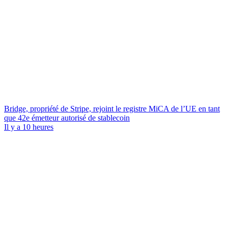
Bridge, propriété de Stripe, rejoint le registre MiCA de l’UE en tant
que 42e émetteur autorisé de stablecoin
Il y a 10 heures