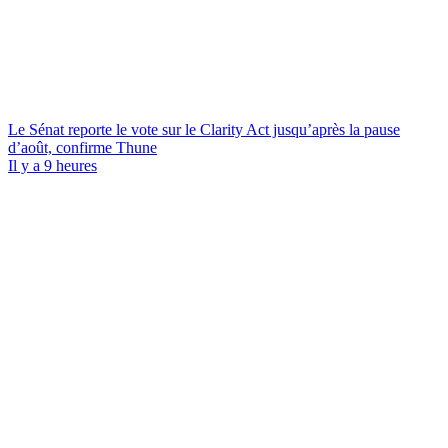
Le Sénat reporte le vote sur le Clarity Act jusqu’après la pause
d’août, confirme Thune
Il y a 9 heures