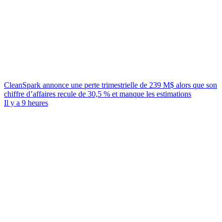
CleanSpark annonce une perte trimestrielle de 239 M$ alors que son
chiffre d’affaires recule de 30,5 % et manque les estimations
Il y a 9 heures