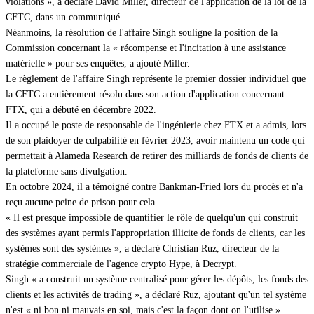
violations », a déclaré David Miller, directeur de l'application de la loi de la
CFTC, dans un communiqué.
Néanmoins, la résolution de l'affaire Singh souligne la position de la
Commission concernant la « récompense et l'incitation à une assistance
matérielle » pour ses enquêtes, a ajouté Miller.
Le règlement de l'affaire Singh représente le premier dossier individuel que
la CFTC a entièrement résolu dans son action d'application concernant
FTX, qui a débuté en décembre 2022.
Il a occupé le poste de responsable de l'ingénierie chez FTX et a admis, lors
de son plaidoyer de culpabilité en février 2023, avoir maintenu un code qui
permettait à Alameda Research de retirer des milliards de fonds de clients de
la plateforme sans divulgation.
En octobre 2024, il a témoigné contre Bankman-Fried lors du procès et n'a
reçu aucune peine de prison pour cela.
« Il est presque impossible de quantifier le rôle de quelqu'un qui construit
des systèmes ayant permis l'appropriation illicite de fonds de clients, car les
systèmes sont des systèmes », a déclaré Christian Ruz, directeur de la
stratégie commerciale de l'agence crypto Hype, à Decrypt.
Singh « a construit un système centralisé pour gérer les dépôts, les fonds des
clients et les activités de trading », a déclaré Ruz, ajoutant qu'un tel système
n'est « ni bon ni mauvais en soi, mais c'est la façon dont on l'utilise ».