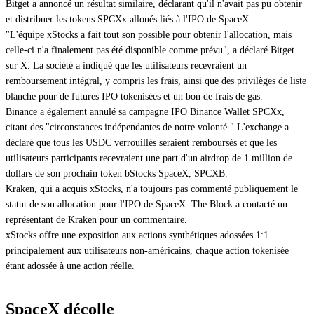
Bitget a annoncé un résultat similaire, déclarant qu'il n'avait pas pu obtenir
et distribuer les tokens SPCXx alloués liés à l'IPO de SpaceX.
"L'équipe xStocks a fait tout son possible pour obtenir l'allocation, mais
celle-ci n'a finalement pas été disponible comme prévu", a déclaré Bitget
sur X. La société a indiqué que les utilisateurs recevraient un
remboursement intégral, y compris les frais, ainsi que des privilèges de liste
blanche pour de futures IPO tokenisées et un bon de frais de gas.
Binance a également annulé sa campagne IPO Binance Wallet SPCXx,
citant des "circonstances indépendantes de notre volonté." L'exchange a
déclaré que tous les USDC verrouillés seraient remboursés et que les
utilisateurs participants recevraient une part d'un airdrop de 1 million de
dollars de son prochain token bStocks SpaceX, SPCXB.
Kraken, qui a acquis xStocks, n'a toujours pas commenté publiquement le
statut de son allocation pour l'IPO de SpaceX. The Block a contacté un
représentant de Kraken pour un commentaire.
xStocks offre une exposition aux actions synthétiques adossées 1:1
principalement aux utilisateurs non-américains, chaque action tokenisée
étant adossée à une action réelle.
SpaceX décolle