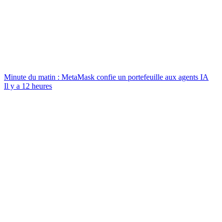
Minute du matin : MetaMask confie un portefeuille aux agents IA
Il y a 12 heures