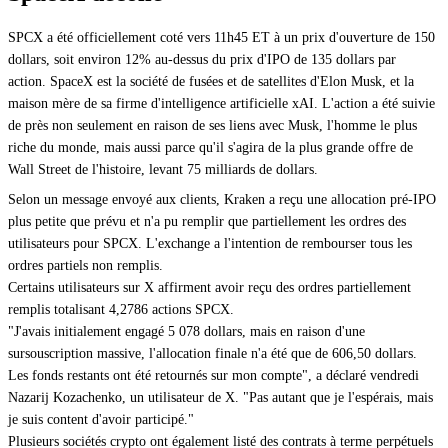
SPCX a été officiellement coté vers 11h45 ET à un prix d'ouverture de 150
dollars, soit environ 12% au-dessus du prix d'IPO de 135 dollars par
action.
SpaceX est la société de fusées et de satellites d'Elon Musk, et la
maison mère de sa firme d'intelligence artificielle xAI. L'action a été suivie
de près non seulement en raison de ses liens avec Musk, l'homme le plus
riche du monde, mais aussi parce qu'il s'agira de la plus grande offre de
Wall Street de l'histoire, levant 75 milliards de dollars.
Selon un message envoyé aux clients, Kraken a reçu une allocation pré-IPO
plus petite que prévu et n'a pu remplir que partiellement les ordres des
utilisateurs pour SPCX. L'exchange a l'intention de rembourser tous les
ordres partiels non remplis.
Certains utilisateurs sur X affirment avoir reçu des ordres partiellement
remplis totalisant 4,2786 actions SPCX.
"J'avais initialement engagé 5 078 dollars, mais en raison d'une
sursouscription massive, l'allocation finale n'a été que de 606,50 dollars.
Les fonds restants ont été retournés sur mon compte", a déclaré
vendredi
Nazarij Kozachenko, un utilisateur de X. "Pas autant que je l'espérais, mais
je suis content d'avoir participé."
Plusieurs sociétés crypto ont également listé des contrats à terme perpétuels