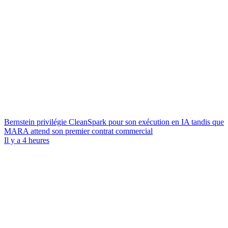
Bernstein privilégie CleanSpark pour son exécution en IA tandis que
MARA attend son premier contrat commercial
Il y a 4 heures