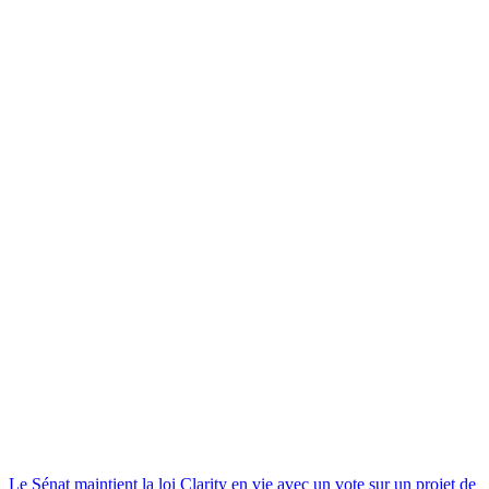
Le Sénat maintient la loi Clarity en vie avec un vote sur un projet de