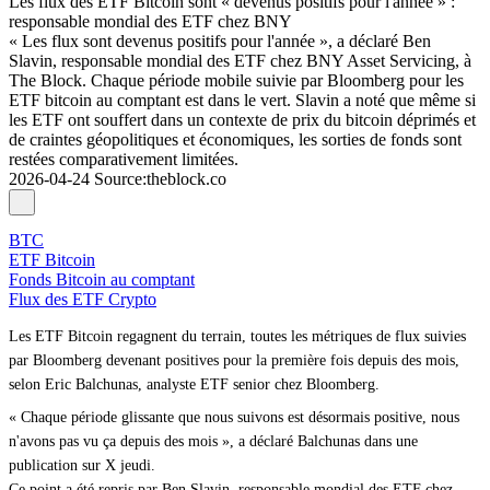
Les flux des ETF Bitcoin sont « devenus positifs pour l'année » :
responsable mondial des ETF chez BNY
« Les flux sont devenus positifs pour l'année », a déclaré Ben
Slavin, responsable mondial des ETF chez BNY Asset Servicing, à
The Block. Chaque période mobile suivie par Bloomberg pour les
ETF bitcoin au comptant est dans le vert. Slavin a noté que même si
les ETF ont souffert dans un contexte de prix du bitcoin déprimés et
de craintes géopolitiques et économiques, les sorties de fonds sont
restées comparativement limitées.
2026-04-24
Source
:
theblock.co
BTC
ETF Bitcoin
Fonds Bitcoin au comptant
Flux des ETF Crypto
Les ETF Bitcoin regagnent du terrain, toutes les métriques de flux suivies
par Bloomberg devenant positives pour la première fois depuis des mois,
selon Eric Balchunas, analyste ETF senior chez Bloomberg.
« Chaque période glissante que nous suivons est désormais positive, nous
n'avons pas vu ça depuis des mois », a déclaré Balchunas dans une
publication sur X jeudi.
Ce point a été repris par Ben Slavin, responsable mondial des ETF chez