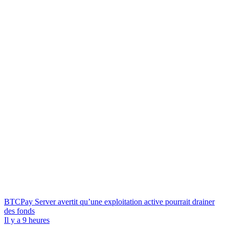
BTCPay Server avertit qu’une exploitation active pourrait drainer
des fonds
Il y a 9 heures