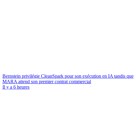
Bernstein privilégie CleanSpark pour son exécution en IA tandis que
MARA attend son premier contrat commercial
Il y a 6 heures