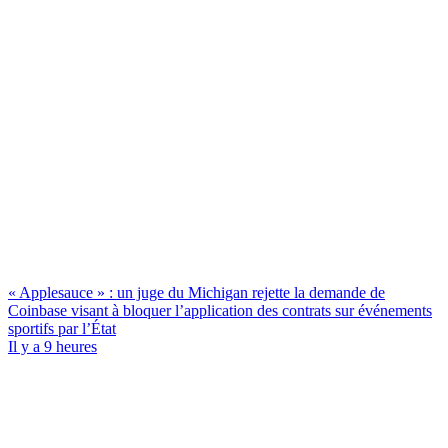
« Applesauce » : un juge du Michigan rejette la demande de
Coinbase visant à bloquer l’application des contrats sur événements
sportifs par l’État
Il y a 9 heures