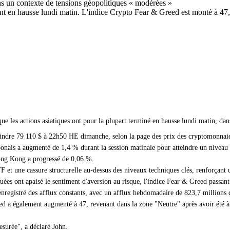
ans un contexte de tensions géopolitiques « modérées »
étant en hausse lundi matin. L'indice Crypto Fear & Greed est monté à 47
e les actions asiatiques ont pour la plupart terminé en hausse lundi matin, dans
eindre 79 110 $ à 22h50 HE dimanche, selon la page des prix des cryptomonnai
ponais a augmenté de 1,4 % durant la session matinale pour atteindre un niveau 
ng Kong a progressé de 0,06 %.
TF et une cassure structurelle au-dessus des niveaux techniques clés, renforçan
es ont apaisé le sentiment d'aversion au risque, l'indice Fear & Greed passant 
registré des afflux constants, avec un afflux hebdomadaire de 823,7 millions 
ed a également augmenté à 47, revenant dans la zone "Neutre" après avoir été à
surée", a déclaré John.