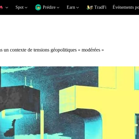
Spot
Prédire
Earn
TradFi
Événements po
ans un contexte de tensions géopolitiques « modérées »