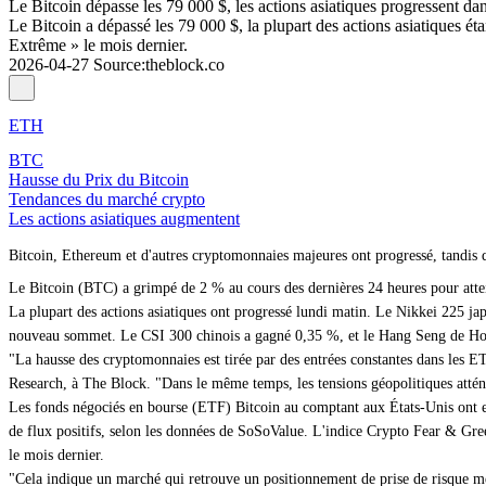
Le Bitcoin dépasse les 79 000 $, les actions asiatiques progressent d
Le Bitcoin a dépassé les 79 000 $, la plupart des actions asiatiques 
Extrême » le mois dernier.
2026-04-27
Source
:
theblock.co
ETH
BTC
Hausse du Prix du Bitcoin
Tendances du marché crypto
Les actions asiatiques augmentent
Bitcoin, Ethereum et d'autres cryptomonnaies majeures ont progressé, tandis qu
Le Bitcoin (BTC) a grimpé de 2 % au cours des dernières 24 heures pour att
La plupart des actions asiatiques ont progressé lundi matin. Le Nikkei 225 ja
nouveau sommet. Le CSI 300 chinois a gagné 0,35 %, et le Hang Seng de Ho
"La hausse des cryptomonnaies est tirée par des entrées constantes dans les E
Research, à The Block. "Dans le même temps, les tensions géopolitiques atténué
Les fonds négociés en bourse (ETF) Bitcoin au comptant aux États-Unis ont en
de flux positifs, selon les données de SoSoValue. L'indice Crypto Fear & Gre
le mois dernier.
"Cela indique un marché qui retrouve un positionnement de prise de risque me