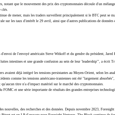
s, notant que le mouvement des prix des cryptomonnaies découle d'un mélange d
 clés.
ue de mener, mais les traders surveillent principalement si le BTC peut se ma
ale sur les taux d'intérêt le 29 avril, ainsi que d'autres publications de donnée
'envoi de l'envoyé américain Steve Witkoff et du gendre du président, Jared K
luttes intestines et une grande confusion au sein de leur 'leadership'", a écrit
rs avaient déjà intégré les tensions persistantes au Moyen-Orient, selon les anal
cédents comme les tensions américano-iraniennes ont été "largement absorbés", l
 et qu'aucun titre n'a d'impact matériel sur le marché des cryptomonnaies.
du FOMC et une série importante de résultats des grandes entreprises technologiq
des nouvelles, des recherches et des données. Depuis novembre 2023, Foresight 
es Bitget est un LP d'ancrage pour Foresight Ventures. The Block continue de f