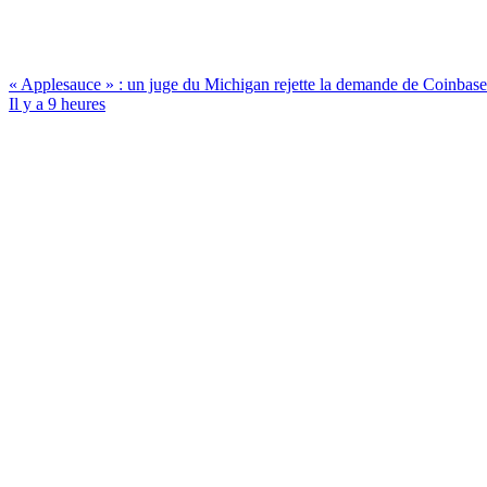
« Applesauce » : un juge du Michigan rejette la demande de Coinbase vi
Il y a 9 heures