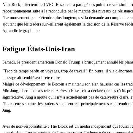
Nick Ruck, directeur de LVRG Research, a partagé des points de vue similaire
repositionnement suite à la reconquête par le marché des niveaux de résistance
"Le mouvement peut s'étendre plus longtemps si la demande au comptant contin
ajoutant que les traders surveilleront également la décision de la Réserve fédér
Agrandir le graphique
Fatigue États-Unis-Iran
Samedi, le président américain Donald Trump a brusquement annulé les plans d
"Trop de temps perdu en voyages, trop de travail ! En outre, il y a d'énormes 
message ait semblé avoir été retiré.
Malgré ce développement, le Bitcoin a maintenu son élan haussier car les trade
Min Jung, chercheur associé chez Presto Research, a déclaré que les récits pré
significative. Jung a ajouté qu'il n'y a actuellement pas de catalyseurs clairs,
"Pour cette semaine, les traders se concentrent principalement sur la réunion 
Jung.
Avis de non-responsabilité : The Block est un média indépendant qui fournit 
investit dans d'autres sociétés de l'espace crypto. La bourse de cryptomonnai