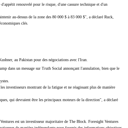
'appétit renouvelé pour le risque, d'une cassure technique et d'un
intenir au-dessus de la zone des 80 000 $ à 83 000 $", a déclaré Ruck,
s économiques clés.
ushner, au Pakistan pour des négociations avec l'Iran.
 Trump dans un message sur Truth Social annonçant l'annulation, bien que le
ystes.
es investisseurs montrant de la fatigue et ne réagissant plus de manière
ues, qui devraient être les principaux moteurs de la direction", a déclaré
Ventures est un investisseur majoritaire de The Block. Foresight Ventures
onctionner de manière indépendante pour fournir des informations objectives,