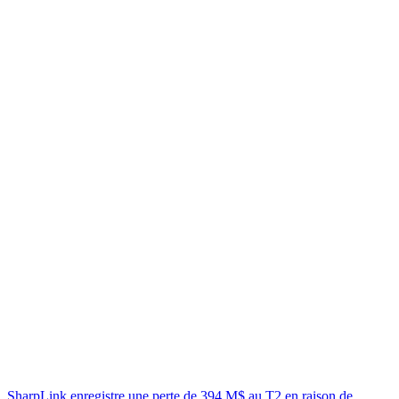
SharpLink enregistre une perte de 394 M$ au T2 en raison de