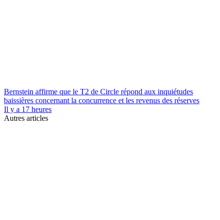
Bernstein affirme que le T2 de Circle répond aux inquiétudes
baissières concernant la concurrence et les revenus des réserves
Il y a 17 heures
Autres articles