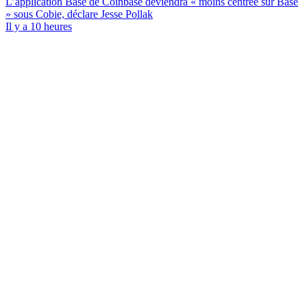
L’application Base de Coinbase deviendra « moins centrée sur Base
» sous Cobie, déclare Jesse Pollak
Il y a 10 heures