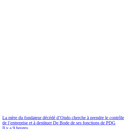
La mère du fondateur décédé d’Ondo cherche à prendre le contrôle
de l’entreprise et à destituer De Bode de ses fonctions de PDG
Il y a 9 heures