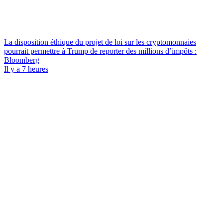
La disposition éthique du projet de loi sur les cryptomonnaies
pourrait permettre à Trump de reporter des millions d’impôts :
Bloomberg
Il y a 7 heures