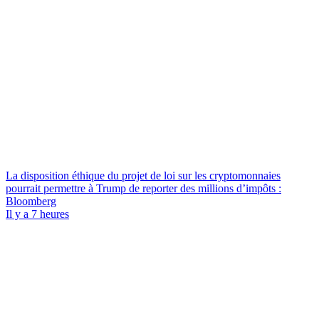
La disposition éthique du projet de loi sur les cryptomonnaies
pourrait permettre à Trump de reporter des millions d’impôts :
Bloomberg
Il y a 7 heures