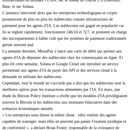
millisecondes en utilisant l'USDC sur le réseau de couche 2 d'Ethereum,
Base, et sur Solana.
L'annonce intervient alors que les entreprises technologiques et crypto
promeuvent de plus en plus les stablecoins comme infrastructure de
paiement pour les agents d'IA. Les stablecoins ont gagné en popularité car
ils se règlent rapidement, fonctionnent 24h/24 et 7j/7, et prennent en charge
des micropaiements à faible coût que les systèmes de paiement traditionnels
gèrent souvent mal.
La semaine dernière, MoonPay a lancé une carte de débit qui permet aux
agents d'IA de dépenser des stablecoins chez les commerçants en ligne. Et
plus tôt cette semaine, Solana et Google Cloud ont introduit un service
permettant aux agents d'IA de payer des API et des services cloud à la
demande en utilisant des stablecoins.
Cependant, tout le monde ne s'accorde pas à dire que les stablecoins sont la
meilleure option pour les transactions alimentées par l'IA. En mars, une
étude du Bitcoin Policy Institute a révélé que les modèles d'IA privilégiaient
souvent le Bitcoin et les stablecoins aux monnaies fiduciaires dans des
scénarios économiques simulés.
« Les entreprises nous disent la même chose : elles veulent des agents
capables de transiger, mais elles ne peuvent pas passer l'examen juridique et
de conformité », a déclaré Brian Foster, responsable de la croissance de