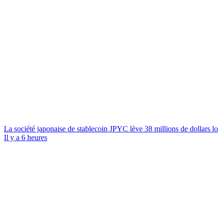
La société japonaise de stablecoin JPYC lève 38 millions de dollars lo
Il y a 6 heures