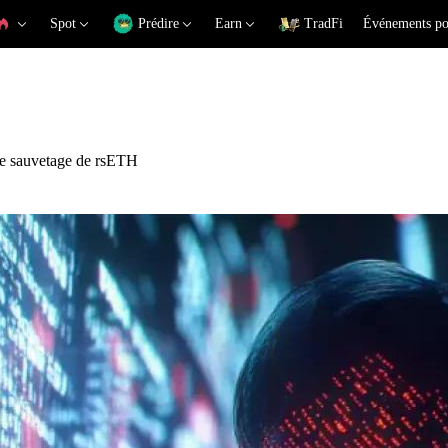
Spot
Prédire
Earn
TradFi
Événements po
 le sauvetage de rsETH