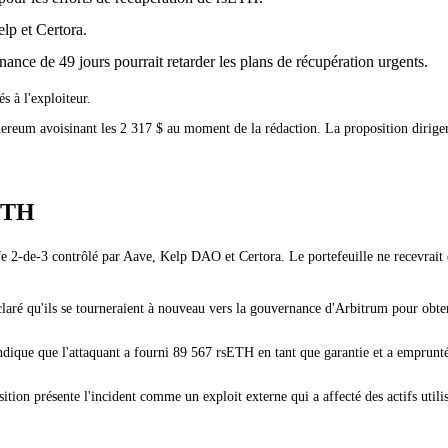
lp et Certora.
ance de 49 jours pourrait retarder les plans de récupération urgents.
s à l'exploiteur.
ereum avoisinant les 2 317 $ au moment de la rédaction. La proposition dirigera
sETH
 2-de-3 contrôlé par Aave, Kelp DAO et Certora. Le portefeuille ne recevrait que
éclaré qu'ils se tourneraient à nouveau vers la gouvernance d'Arbitrum pour obt
 Il indique que l'attaquant a fourni 89 567 rsETH en tant que garantie et a e
ition présente l'incident comme un exploit externe qui a affecté des actifs util