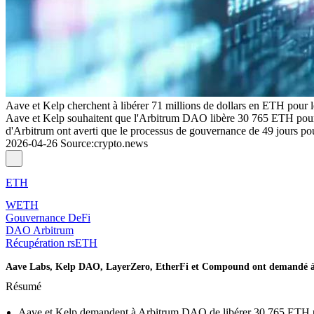
Aave et Kelp cherchent à libérer 71 millions de dollars en ETH pour
Aave et Kelp souhaitent que l'Arbitrum DAO libère 30 765 ETH pour le
d'Arbitrum ont averti que le processus de gouvernance de 49 jours pour
2026-04-26
Source
:
crypto.news
ETH
WETH
Gouvernance DeFi
DAO Arbitrum
Récupération rsETH
Aave Labs, Kelp DAO, LayerZero, EtherFi et Compound ont demandé à l
Résumé
Aave et Kelp demandent à Arbitrum DAO de libérer 30 765 ETH po