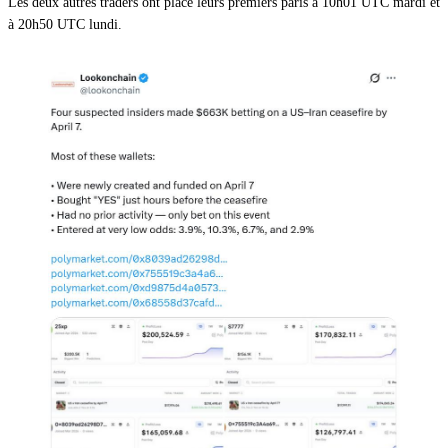
Les deux autres traders ont placé leurs premiers paris à 10h01 UTC mardi et
à 20h50 UTC lundi.