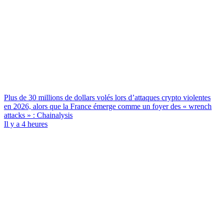
Plus de 30 millions de dollars volés lors d’attaques crypto violentes
en 2026, alors que la France émerge comme un foyer des « wrench
attacks » : Chainalysis
Il y a 4 heures