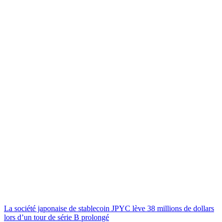
La société japonaise de stablecoin JPYC lève 38 millions de dollars
lors d’un tour de série B prolongé