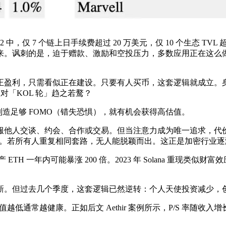
1 和 L2 中，仅 7 个链上日手续费超过 20 万美元，仅 10 个生态
来。讽刺的是，迫于赠款、激励和空投压力，多数应用正在这么
正盈利，只需看似正在建设。只要有人买币，这套逻辑就成立。
对「KOL 轮」趋之若鹜？
制造足够 FOMO（错失恐惧），就有机会获得高估值。
他人交谈、约会、合作或交易。但当注意力成为唯一追求，代价也显
难奏效。若所有人重复相同套路，无人能脱颖而出。这正是加密行业
H 一年内可能暴涨 200 倍。2023 年 Solana 重现类似财
新。但过去几个季度，这套逻辑已然逆转：个人天使投资减少，
越低通常越健康。正如后文 Aethir 案例所示，P/S 率随