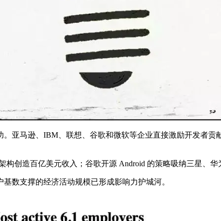
逊、IBM、联想、谷歌和微软等企业直接激励开发者贡献开源。202
务器架构创造百亿美元收入；谷歌开源 Android 的策略吸纳三
户基数支撑的经济活动规模已形成影响力护城河。