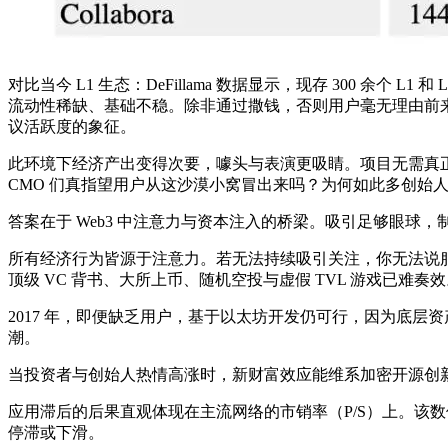
对比当今 L1 生态：DeFillama 数据显示，现存 300 余个 L
流动性稀缺、基础不稳。除非通过撒钱，否则用户毫无理由前
议活跃度的象征。
此环境下经济产出变得次要，噱头与表演更吸睛。项目无需真
CMO 们真指望用户从这沙漠小窝冒出来吗？为何如此多创始人
答案在于 Web3 中注意力与资本注入的桥梁。吸引足够眼球，
所有经济行为皆源于注意力。若无法持续吸引关注，你无法说服
顶级 VC 背书、大所上币、随机空投与虚假 TVL 游戏已
2017 年，即便缺乏用户，基于以太坊开发仍可行，因为底层资产 ET
潮。
当投资者与创始人热情高涨时，新财富效应能维系加密开源创
应用滞后的后果直观体现在主流网络的市销率（P/S）上。该数值
停滞或下滑。