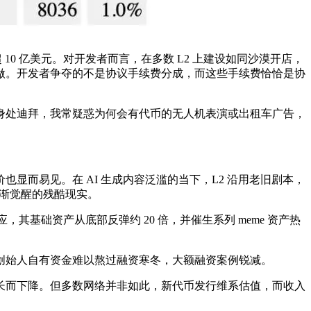
 TVL 超 10 亿美元。对开发者而言，在多数 L2 上建设如同沙漠开店，
做。开发者争夺的不是协议手续费分成，而这些手续费恰恰是协
身处迪拜，我常疑惑为何会有代币的无人机表演或出租车广告，
而易见。在 AI 生成内容泛滥的当下，L2 沿用老旧剧本，
逐渐觉醒的残酷现实。
富效应，其基础资产从底部反弹约 20 倍，并催生系列 meme 资产热
创始人自有资金难以熬过融资寒冬，大额融资案例锐减。
收入增长而下降。但多数网络并非如此，新代币发行维系估值，而收入