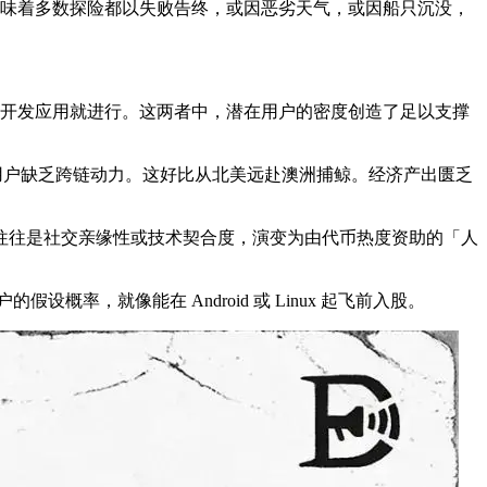
意味着多数探险都以失败告终，或因恶劣天气，或因船只沉没，
应，开发应用就进行。这两者中，潜在用户的密度创造了足以支撑
产），用户缺乏跨链动力。这好比从北美远赴澳洲捕鲸。经济产出匮乏
往往是社交亲缘性或技术契合度，演变为由代币热度资助的「人
率，就像能在 Android 或 Linux 起飞前入股。