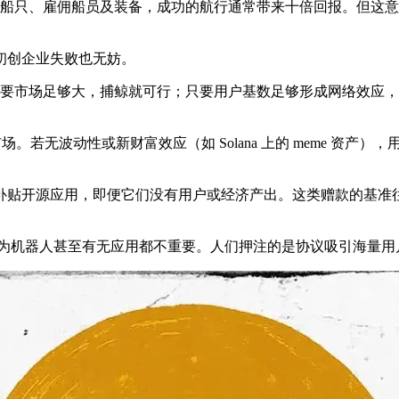
购置船只、雇佣船员及装备，成功的航行通常带来十倍回报。但这
初创企业失败也无妨。
模。只要市场足够大，捕鲸就可行；只要用户基数足够形成网络效
场。若无波动性或新财富效应（如 Solana 上的 meme 资
补贴开源应用，即便它们没有用户或经济产出。这类赠款的基准
机器人甚至有无应用都不重要。人们押注的是协议吸引海量用户的假设概