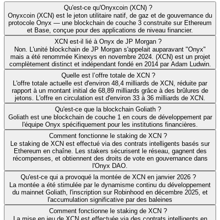
Qu'est-ce qu'Onyxcoin (XCN) ?
Onyxcoin (XCN) est le jeton utilitaire natif, de gaz et de gouvernance du
protocole Onyx — une blockchain de couche 3 construite sur Ethereum
et Base, conçue pour des applications de niveau financier.
XCN est-il lié à Onyx de JP Morgan ?
Non. L'unité blockchain de JP Morgan s'appelait auparavant "Onyx"
mais a été renommée Kinexys en novembre 2024. (XCN) est un projet
complètement distinct et indépendant fondé en 2014 par Adam Ludwin.
Quelle est l’offre totale de XCN ?
L'offre totale actuelle est d'environ 48,4 milliards de XCN, réduite par
rapport à un montant initial de 68,89 milliards grâce à des brûlures de
jetons. L'offre en circulation est d'environ 33 à 36 milliards de XCN.
Qu'est-ce que la blockchain Goliath ?
Goliath est une blockchain de couche 1 en cours de développement par
l'équipe Onyx spécifiquement pour les institutions financières.
Comment fonctionne le staking de XCN ?
Le staking de XCN est effectué via des contrats intelligents basés sur
Ethereum en chaîne. Les stakers sécurisent le réseau, gagnent des
récompenses, et obtiennent des droits de vote en gouvernance dans
l'Onyx DAO.
Qu'est-ce qui a provoqué la montée de XCN en janvier 2026 ?
La montée a été stimulée par le dynamisme continu du développement
du mainnet Goliath, l'inscription sur Robinhood en décembre 2025, et
l'accumulation significative par des baleines
Comment fonctionne le staking de XCN ?
La mise en jeu de XCN est effectuée via des contrats intelligents en