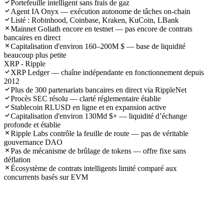
Portefeuille intelligent sans frais de gaz
Agent IA Onyx — exécution autonome de tâches on-chain
Listé : Robinhood, Coinbase, Kraken, KuCoin, LBank
Mainnet Goliath encore en testnet — pas encore de contrats
bancaires en direct
Capitalisation d'environ 160–200M $ — base de liquidité
beaucoup plus petite
XRP - Ripple
XRP Ledger — chaîne indépendante en fonctionnement depuis
2012
Plus de 300 partenariats bancaires en direct via RippleNet
Procès SEC résolu — clarté réglementaire établie
Stablecoin RLUSD en ligne et en expansion active
Capitalisation d'environ 130Md $+ — liquidité d’échange
profonde et établie
Ripple Labs contrôle la feuille de route — pas de véritable
gouvernance DAO
Pas de mécanisme de brûlage de tokens — offre fixe sans
déflation
Écosystème de contrats intelligents limité comparé aux
concurrents basés sur EVM