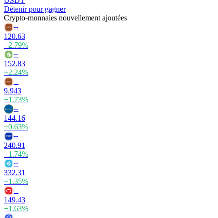
USDT
Détenir pour gagner
Crypto-monnaies nouvellement ajoutées
--
120.63
+2.79%
--
152.83
+2.24%
--
9.943
+1.73%
--
144.16
+0.63%
--
240.91
+1.74%
--
332.31
+1.35%
--
149.43
+1.63%
--