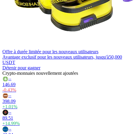
Offre à durée limitée pour les nouveaux utilisateurs
Avantage exclusif pour les nouveaux utilisateurs, jusqu'à
50,000
USDT
Détenir pour gagner
Crypto-monnaies nouvellement ajoutées
--
146.69
-0.43%
--
398.09
+1.01%
--
89.51
+14.99%
--