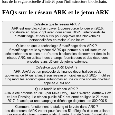
lors de la vague actuelle d'intérêt pour l'infrastructure blockchain.
FAQs sur le réseau ARK et le jeton ARK
Qu'est-ce que le réseau ARK ?
ARK est une blockchain Layer 1 open-source fondée en 2016,
construite en TypeScript avec consensus DPoS, interopérabilité
SmartBridge, et des outils pour déployer des blockchains
personnalisées en moins d'une heure.
Qu'est-ce que la technologie SmartBridge dans ARK ?
SmartBridge est le système d'ARK qui permet aux utilisateurs de
déclencher des actions sur d'autres blockchains directement depuis le
réseau ARK, en utilisant des champs fournisseurs et des écouteurs
encodés sans détenir de jetons externes.
Qu'est-ce que ARK DeFAI ?
ARK DeFAI est un protocole de finance décentralisée et de
gouvernance IA qui a lancé son réseau principal en août 2025. Il utilise
cinq modules économiques autonomes et une couche sociale on-chain
appelée ARKLand.
Qui a fondé le réseau ARK ?
ARK a été cofondé en 2016 par Mike Doty, Travis Walker, Matthew Cox
et Lars Rensing. Le réseau public ARK est entré en ligne le 21 mars
2017, financé par une campagne d'échange de jetons de 800 000 $.
Comment fonctionnent le staking et le vote dans ARK ?
Les détenteurs d'ARK votent pour l'un des 51 délégués élus en utilisant
leur solde de jetons comme poids de vote. Les délégués forgent des