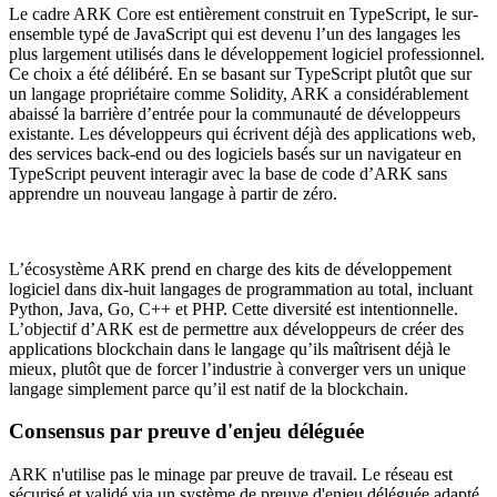
Le cadre ARK Core est entièrement construit en TypeScript, le sur-
ensemble typé de JavaScript qui est devenu l’un des langages les
plus largement utilisés dans le développement logiciel professionnel.
Ce choix a été délibéré. En se basant sur TypeScript plutôt que sur
un langage propriétaire comme Solidity, ARK a considérablement
abaissé la barrière d’entrée pour la communauté de développeurs
existante. Les développeurs qui écrivent déjà des applications web,
des services back-end ou des logiciels basés sur un navigateur en
TypeScript peuvent interagir avec la base de code d’ARK sans
apprendre un nouveau langage à partir de zéro.
L’écosystème ARK prend en charge des kits de développement
logiciel dans dix-huit langages de programmation au total, incluant
Python, Java, Go, C++ et PHP. Cette diversité est intentionnelle.
L’objectif d’ARK est de permettre aux développeurs de créer des
applications blockchain dans le langage qu’ils maîtrisent déjà le
mieux, plutôt que de forcer l’industrie à converger vers un unique
langage simplement parce qu’il est natif de la blockchain.
Consensus par preuve d'enjeu déléguée
ARK n'utilise pas le minage par preuve de travail. Le réseau est
sécurisé et validé via un système de preuve d'enjeu déléguée adapté