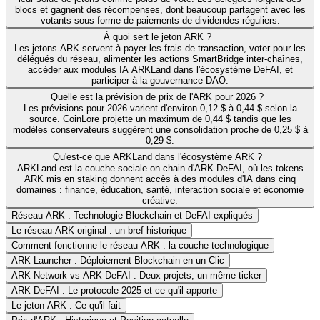
blocs et gagnent des récompenses, dont beaucoup partagent avec les
votants sous forme de paiements de dividendes réguliers.
À quoi sert le jeton ARK ?
Les jetons ARK servent à payer les frais de transaction, voter pour les
délégués du réseau, alimenter les actions SmartBridge inter-chaînes,
accéder aux modules IA ARKLand dans l'écosystème DeFAI, et
participer à la gouvernance DAO.
Quelle est la prévision de prix de l'ARK pour 2026 ?
Les prévisions pour 2026 varient d'environ 0,12 $ à 0,44 $ selon la
source. CoinLore projette un maximum de 0,44 $ tandis que les
modèles conservateurs suggèrent une consolidation proche de 0,25 $ à
0,29 $.
Qu'est-ce que ARKLand dans l'écosystème ARK ?
ARKLand est la couche sociale on-chain d'ARK DeFAI, où les tokens
ARK mis en staking donnent accès à des modules d'IA dans cinq
domaines : finance, éducation, santé, interaction sociale et économie
créative.
Réseau ARK : Technologie Blockchain et DeFAI expliqués
Le réseau ARK original : un bref historique
Comment fonctionne le réseau ARK : la couche technologique
ARK Launcher : Déploiement Blockchain en un Clic
ARK Network vs ARK DeFAI : Deux projets, un même ticker
ARK DeFAI : Le protocole 2025 et ce qu'il apporte
Le jeton ARK : Ce qu'il fait