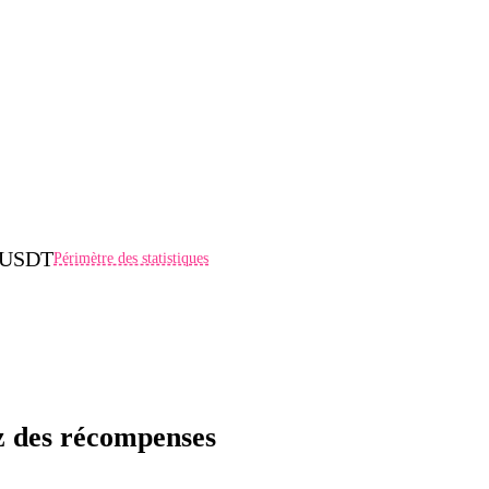
0 USDT
Périmètre des statistiques
ez des récompenses