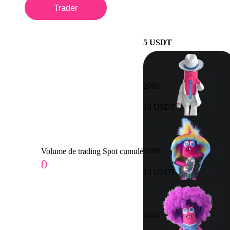
Trader
5 USDT
2000
10 USDT
4000
Volume de trading Spot cumulé
0
15 USDT
6000