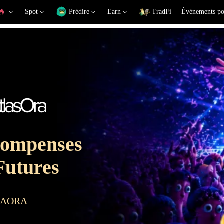
Spot
Prédire
Earn
TradFi
Événements po
compenses
utures
me AORA