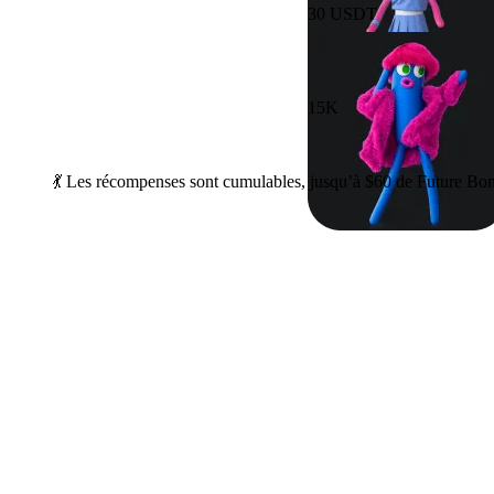
30 USDT
15K
💃 Les récompenses sont cumulables, jusqu’à $60 de Future Bo
Période de l’activité