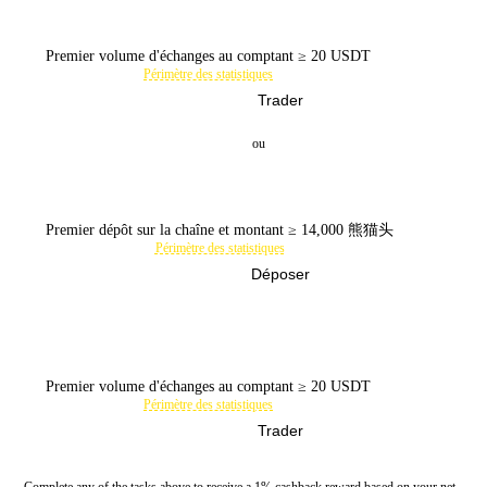
Premier volume d'échanges au comptant ≥ 20 USDT
Périmètre des statistiques
Trader
ou
Premier dépôt sur la chaîne et montant ≥ 14,000 熊猫头
Périmètre des statistiques
Déposer
Premier volume d'échanges au comptant ≥ 20 USDT
Périmètre des statistiques
Trader