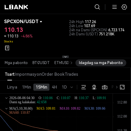
SPCXON
/
USDT
24h High
117.26
24h Low
107.69
110.13
24h na Dami
(SPCXON)
6,723.174
24h Dami
(USDT)
751.218K
≈
110.13
-4.86%
Stocks
Mga paborito
BTC
/
USDT
ETH
/
USDT
SOL
Idagdag sa mga Paborito
/
USDT
XRP
/
USDT
DOGE
/
Tsart
Impormasyon
Order Book
Trades
Linya
1Min
15Min
4H
1D
Pangunahin