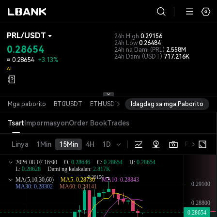
PRL
/
USDT
24h High
0.29156
24h Low
0.26484
0.28654
24h na Dami
(PRL)
2.558M
24h Dami
(USDT)
717.216K
≈
0.28654
+3.13%
AI
Mga paborito
BTC
/
USDT
ETH
/
USDT
SOL
Idagdag sa mga Paborito
/
USDT
XRP
/
USDT
DOGE
/
Tsart
Impormasyon
Order Book
Trades
Linya
1Min
15Min
4H
1D
Pangunahin