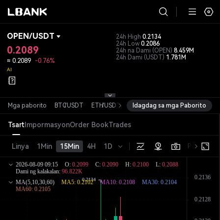
OPEN
/
USDT
24h High
0.2134
24h Low
0.2086
0.2089
24h na Dami
(OPEN)
8.459M
24h Dami
(USDT)
1.781M
≈
0.2089
-0.76%
AI
Mga paborito
BTC
/
USDT
ETH
/
USDT
SOL
Idagdag sa mga Paborito
/
USDT
XRP
/
USDT
DOGE
/
Tsart
Impormasyon
Order Book
Trades
Linya
1Min
15Min
4H
1D
Pangunahin