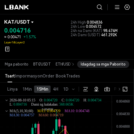
KAT
/
USDT
24h High
0.004836
24h Low
0.004572
0.004716
24h na Dami
(KAT)
98.474M
24h Dami
(USDT)
461.292K
≈
0.00471
+1.57%
Layer1&Layer2
Mga paborito
BTC
/
USDT
ETH
/
USDT
SOL
Idagdag sa mga Paborito
/
USDT
XRP
/
USDT
DOGE
/
Tsart
Impormasyon
Order Book
Trades
Linya
1Min
15Min
4H
1D
Pangunahin