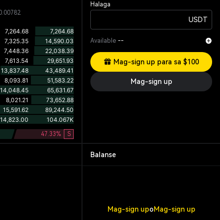
Halaga
0.00782
USDT
Available
--
Mag-sign up para sa $100
Mag-sign up
47.33
%
S
Balanse
Mag-sign up
o
Mag-sign up