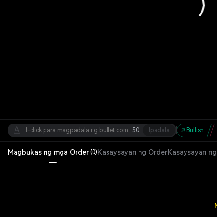
50
Ipadala
Bullish
Magbukas ng mga Order
Kasaysayan ng Order
Kasaysayan ng
(
0
)