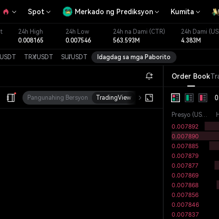
Spot
Merkado ng Prediksyon
Kumita
t
24h High
24h Low
24h na Dami
(CTR)
24h Dami
(US
0.008165
0.007546
563.593M
4.383M
USDT
TRX
/
USDT
SUI
/
USDT
Idagdag sa mga Paborito
Order Book
Tr
0
Pangunahing Bersyon
TradingView
Lalim
Presyo
(
USDT
)