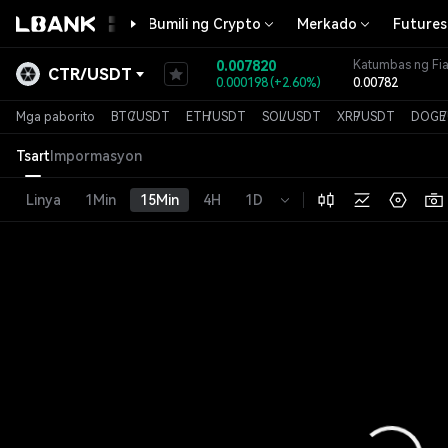
Bumili ng Crypto
Merkado
Futures
0.007820
Katumbas ng Fia
CTR
/
USDT
0.000198
(
+2.60%
)
0.00782
Mga paborito
BTC
/
USDT
ETH
/
USDT
SOL
/
USDT
XRP
/
USDT
DOGE
/
Tsart
Impormasyon
Linya
1Min
15Min
4H
1D