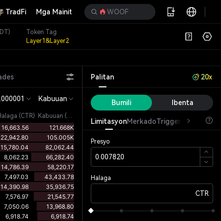
TradFi
Mga Mainit na Kaganapan
WOOF
DT)
Token Tag
Layer1&Layer2
ades
Palitan
20x
.000001
Kabuuan
Bumili
Ibenta
Halaga
(
CTR
)
Kabuuan (CTR)
Limitasyon
Merkado
Trigger
OCO
Presyo
Halaga
CTR