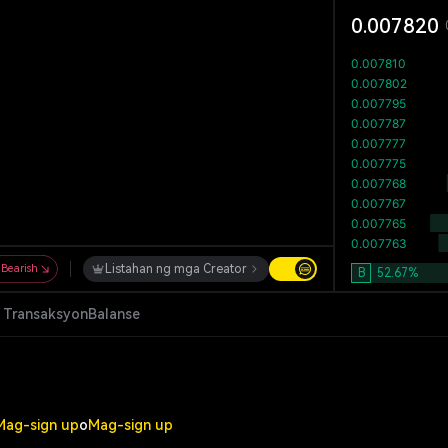
0.007820
Bearish
Listahan ng mga Creator
B
52.67
%
 Transaksyon
Balanse
Mag-sign up
o
Mag-sign up