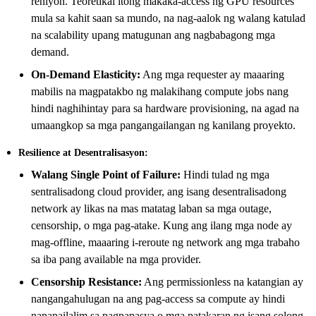
rehiyon. Teoretikal itong makaka-access ng GPU resources
mula sa kahit saan sa mundo, na nag-aalok ng walang katulad
na scalability upang matugunan ang nagbabagong mga
demand.
On-Demand Elasticity:
Ang mga requester ay maaaring
mabilis na magpatakbo ng malakihang compute jobs nang
hindi naghihintay para sa hardware provisioning, na agad na
umaangkop sa mga pangangailangan ng kanilang proyekto.
Resilience at Desentralisasyon:
Walang Single Point of Failure:
Hindi tulad ng mga
sentralisadong cloud provider, ang isang desentralisadong
network ay likas na mas matatag laban sa mga outage,
censorship, o mga pag-atake. Kung ang ilang mga node ay
mag-offline, maaaring i-reroute ng network ang mga trabaho
sa iba pang available na mga provider.
Censorship Resistance:
Ang permissionless na katangian ay
nangangahulugan na ang pag-access sa compute ay hindi
napapailalim sa pagpapasya o mga patakaran ng isang solong