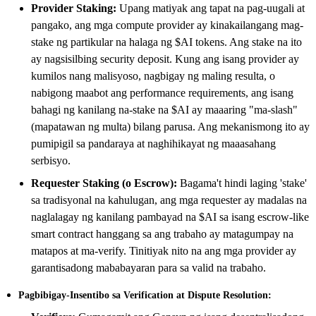
Provider Staking:
Upang matiyak ang tapat na pag-uugali at
pangako, ang mga compute provider ay kinakailangang mag-
stake ng partikular na halaga ng $AI tokens. Ang stake na ito
ay nagsisilbing security deposit. Kung ang isang provider ay
kumilos nang malisyoso, nagbigay ng maling resulta, o
nabigong maabot ang performance requirements, ang isang
bahagi ng kanilang na-stake na $AI ay maaaring "ma-slash"
(mapatawan ng multa) bilang parusa. Ang mekanismong ito ay
pumipigil sa pandaraya at naghihikayat ng maaasahang
serbisyo.
Requester Staking (o Escrow):
Bagama't hindi laging 'stake'
sa tradisyonal na kahulugan, ang mga requester ay madalas na
naglalagay ng kanilang pambayad na $AI sa isang escrow-like
smart contract hanggang sa ang trabaho ay matagumpay na
matapos at ma-verify. Tinitiyak nito na ang mga provider ay
garantisadong mababayaran para sa valid na trabaho.
Pagbibigay-Insentibo sa Verification at Dispute Resolution: