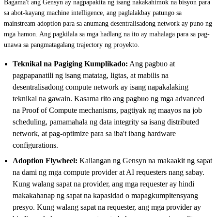
Bagama't ang Gensyn ay nagpapakita ng isang nakakahimok na bisyon para
sa abot-kayang machine intelligence, ang paglalakbay patungo sa
mainstream adoption para sa anumang desentralisadong network ay puno ng
mga hamon. Ang pagkilala sa mga hadlang na ito ay mahalaga para sa pag-
unawa sa pangmatagalang trajectory ng proyekto.
Teknikal na Pagiging Kumplikado:
Ang pagbuo at
pagpapanatili ng isang matatag, ligtas, at mabilis na
desentralisadong compute network ay isang napakalaking
teknikal na gawain. Kasama rito ang pagbuo ng mga advanced
na Proof of Compute mechanisms, pagtiyak ng maayos na job
scheduling, pamamahala ng data integrity sa isang distributed
network, at pag-optimize para sa iba't ibang hardware
configurations.
Adoption Flywheel:
Kailangan ng Gensyn na makaakit ng sapat
na dami ng mga compute provider at AI requesters nang sabay.
Kung walang sapat na provider, ang mga requester ay hindi
makakahanap ng sapat na kapasidad o mapagkumpitensyang
presyo. Kung walang sapat na requester, ang mga provider ay