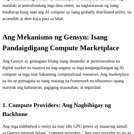
malalaki at sentralisadong mga data center, na naglalarawan ng isang
hinaharap kung saan ang AI compute ay isang globally distributed utility, na
accessible at abot-kaya para sa lahat.
Ang Mekanismo ng Gensyn: Isang
Pandaigdigang Compute Marketplace
Ang Gensyn ay gumagana bilang isang dinamiko at permissionless na
digital market na maayos na nag-uugnay sa mga nangangailangan ng AI
compute sa mga may bakanteng computational resources. Ang marketplace
na ito ay gumagana sa isang matatag na framework na idinisenyo upang
matiyak ang kahusayan, pagiging maaasahan, at seguridad.
1. Compute Providers: Ang Nagbibigay ng
Backbone
Ang mga indibidwal o entity na may idle GPU power ay maaaring sumali
sa Gensyn network bilang "compute providers." Ang mga provider na ito ay