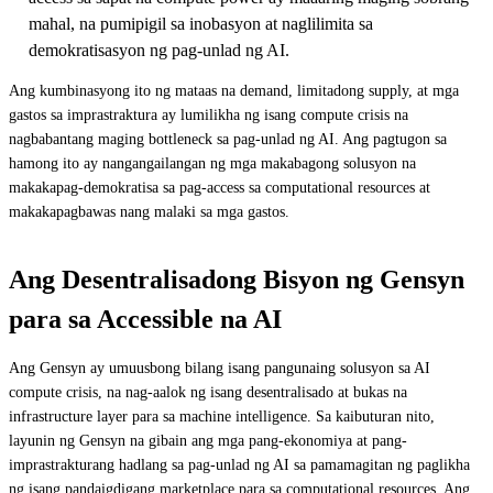
mahal, na pumipigil sa inobasyon at naglilimita sa
demokratisasyon ng pag-unlad ng AI.
Ang kumbinasyong ito ng mataas na demand, limitadong supply, at mga
gastos sa imprastraktura ay lumilikha ng isang compute crisis na
nagbabantang maging bottleneck sa pag-unlad ng AI. Ang pagtugon sa
hamong ito ay nangangailangan ng mga makabagong solusyon na
makakapag-demokratisa sa pag-access sa computational resources at
makakapagbawas nang malaki sa mga gastos.
Ang Desentralisadong Bisyon ng Gensyn
para sa Accessible na AI
Ang Gensyn ay umuusbong bilang isang pangunaing solusyon sa AI
compute crisis, na nag-aalok ng isang desentralisado at bukas na
infrastructure layer para sa machine intelligence. Sa kaibuturan nito,
layunin ng Gensyn na gibain ang mga pang-ekonomiya at pang-
imprastrakturang hadlang sa pag-unlad ng AI sa pamamagitan ng paglikha
ng isang pandaigdigang marketplace para sa computational resources. Ang