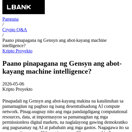
Panguna
/
Crypto Q&A
/
Paano pinapagana ng Gensyn ang abot-kayang machine
intelligence?
Kripto Proyekto
Paano pinapagana ng Gensyn ang abot-
kayang machine intelligence?
2026-05-06
Kripto Proyekto
Pinapadali ng Gensyn ang abot-kayang makina na katalinuhan sa
pamamagitan ng pagbuo ng isang desentralisadong AI compute
network. Pinag-uugnay nito ang mga pandaigdigang computational
resources, data, at impormasyon sa pamamagitan ng mga
permissionless digital markets, na naglalayong gawing demokratiko
ang pagsasanay ng AI at pababain ang mga gastos. Nagagawa ito sa