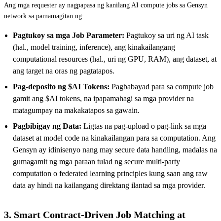
Ang mga requester ay nagpapasa ng kanilang AI compute jobs sa Gensyn
network sa pamamagitan ng:
Pagtukoy sa mga Job Parameter:
Pagtukoy sa uri ng AI task
(hal., model training, inference), ang kinakailangang
computational resources (hal., uri ng GPU, RAM), ang dataset, at
ang target na oras ng pagtatapos.
Pag-deposito ng $AI Tokens:
Pagbabayad para sa compute job
gamit ang $AI tokens, na ipapamahagi sa mga provider na
matagumpay na makakatapos sa gawain.
Pagbibigay ng Data:
Ligtas na pag-upload o pag-link sa mga
dataset at model code na kinakailangan para sa computation. Ang
Gensyn ay idinisenyo nang may secure data handling, madalas na
gumagamit ng mga paraan tulad ng secure multi-party
computation o federated learning principles kung saan ang raw
data ay hindi na kailangang direktang ilantad sa mga provider.
3. Smart Contract-Driven Job Matching at