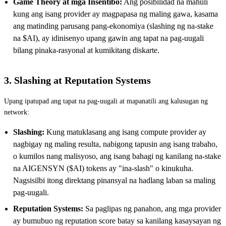
Game Theory at mga Insentibo:
Ang posibilidad na mahuli
kung ang isang provider ay magpapasa ng maling gawa, kasama
ang matinding parusang pang-ekonomiya (slashing ng na-stake
na $AI), ay idinisenyo upang gawin ang tapat na pag-uugali
bilang pinaka-rasyonal at kumikitang diskarte.
3. Slashing at Reputation Systems
Upang ipatupad ang tapat na pag-uugali at mapanatili ang kalusugan ng
network:
Slashing:
Kung matuklasang ang isang compute provider ay
nagbigay ng maling resulta, nabigong tapusin ang isang trabaho,
o kumilos nang malisyoso, ang isang bahagi ng kanilang na-stake
na AIGENSYN ($AI) tokens ay "ina-slash" o kinukuha.
Nagsisilbi itong direktang pinansyal na hadlang laban sa maling
pag-uugali.
Reputation Systems:
Sa paglipas ng panahon, ang mga provider
ay bumubuo ng reputation score batay sa kanilang kasaysayan ng