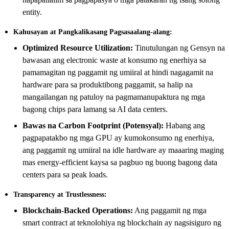
entity.
Kahusayan at Pangkalikasang Pagsasaalang-alang:
Optimized Resource Utilization:
Tinutulungan ng Gensyn na
bawasan ang electronic waste at konsumo ng enerhiya sa
pamamagitan ng paggamit ng umiiral at hindi nagagamit na
hardware para sa produktibong paggamit, sa halip na
mangailangan ng patuloy na pagmamanupaktura ng mga
bagong chips para lamang sa AI data centers.
Bawas na Carbon Footprint (Potensyal):
Habang ang
pagpapatakbo ng mga GPU ay kumokonsumo ng enerhiya,
ang paggamit ng umiiral na idle hardware ay maaaring maging
mas energy-efficient kaysa sa pagbuo ng buong bagong data
centers para sa peak loads.
Transparency at Trustlessness:
Blockchain-Backed Operations:
Ang paggamit ng mga
smart contract at teknolohiya ng blockchain ay nagsisiguro ng