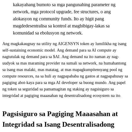
kakayahang bumoto sa mga pangunahing parameter ng
network, mga protocol upgrade, fee structures, o ang
alokasyon ng community funds. Ito ay higit pang
magdedesentralisa sa kontrol at magbibigay-lakas sa
komunidad sa ebolusyon ng network.
Ang magkakaugnay na utility ng AIGENSYN token ay lumilikha ng isang
self-sustaining economic model. Ang demand para sa AI compute ay
nagtutulak ng demand para sa $AI. Ang demand na ito naman ay nag-
uudyok sa mas maraming provider na sumali sa network, na humahantong
sa isang mas malaki, mas matatag, at mas mapagkumpitensyang pool ng
compute resources, na sa huli ay nagpapababa ng gastos at nagpapahusay sa
pagiging abot-kaya para sa mga AI developer sa buong mundo. Ang papel
ng token sa seguridad sa pamamagitan ng staking ay nagsisiguro sa
integridad at pagiging maaasahan ng desentralisadong ecosystem na ito.
Pagsisiguro sa Pagiging Maaasahan at
Integridad sa Isang Desentralisadong