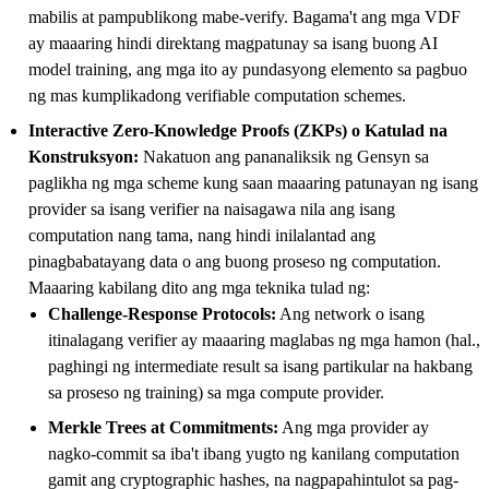
mabilis at pampublikong mabe-verify. Bagama't ang mga VDF
ay maaaring hindi direktang magpatunay sa isang buong AI
model training, ang mga ito ay pundasyong elemento sa pagbuo
ng mas kumplikadong verifiable computation schemes.
Interactive Zero-Knowledge Proofs (ZKPs) o Katulad na
Konstruksyon:
Nakatuon ang pananaliksik ng Gensyn sa
paglikha ng mga scheme kung saan maaaring patunayan ng isang
provider sa isang verifier na naisagawa nila ang isang
computation nang tama, nang hindi inilalantad ang
pinagbabatayang data o ang buong proseso ng computation.
Maaaring kabilang dito ang mga teknika tulad ng:
Challenge-Response Protocols:
Ang network o isang
itinalagang verifier ay maaaring maglabas ng mga hamon (hal.,
paghingi ng intermediate result sa isang partikular na hakbang
sa proseso ng training) sa mga compute provider.
Merkle Trees at Commitments:
Ang mga provider ay
nagko-commit sa iba't ibang yugto ng kanilang computation
gamit ang cryptographic hashes, na nagpapahintulot sa pag-