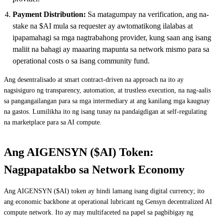
Payment Distribution:
Sa matagumpay na verification, ang na-
stake na $AI mula sa requester ay awtomatikong ilalabas at
ipapamahagi sa mga nagtrabahong provider, kung saan ang isang
maliit na bahagi ay maaaring mapunta sa network mismo para sa
operational costs o sa isang community fund.
Ang desentralisado at smart contract-driven na approach na ito ay
nagsisiguro ng transparency, automation, at trustless execution, na nag-aalis
sa pangangailangan para sa mga intermediary at ang kanilang mga kaugnay
na gastos. Lumilikha ito ng isang tunay na pandaigdigan at self-regulating
na marketplace para sa AI compute.
Ang AIGENSYN ($AI) Token:
Nagpapatakbo sa Network Economy
Ang AIGENSYN ($AI) token ay hindi lamang isang digital currency; ito
ang economic backbone at operational lubricant ng Gensyn decentralized AI
compute network. Ito ay may multifaceted na papel sa pagbibigay ng