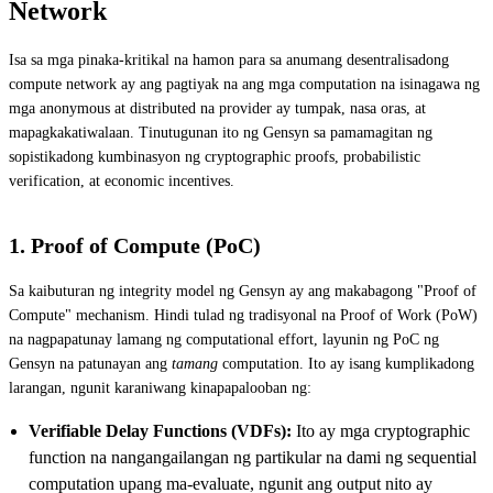
Network
Isa sa mga pinaka-kritikal na hamon para sa anumang desentralisadong
compute network ay ang pagtiyak na ang mga computation na isinagawa ng
mga anonymous at distributed na provider ay tumpak, nasa oras, at
mapagkakatiwalaan. Tinutugunan ito ng Gensyn sa pamamagitan ng
sopistikadong kumbinasyon ng cryptographic proofs, probabilistic
verification, at economic incentives.
1. Proof of Compute (PoC)
Sa kaibuturan ng integrity model ng Gensyn ay ang makabagong "Proof of
Compute" mechanism. Hindi tulad ng tradisyonal na Proof of Work (PoW)
na nagpapatunay lamang ng computational effort, layunin ng PoC ng
Gensyn na patunayan ang
tamang
computation. Ito ay isang kumplikadong
larangan, ngunit karaniwang kinapapalooban ng:
Verifiable Delay Functions (VDFs):
Ito ay mga cryptographic
function na nangangailangan ng partikular na dami ng sequential
computation upang ma-evaluate, ngunit ang output nito ay