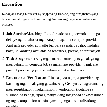
Execution
Kapag ang isang requester ay nagpasa ng trabaho, ang pinagbabatayang
blockchain at mga smart contract ng Gensyn ang nag-o-orchestrate sa
proseso:
Job Auction/Matching:
Ibino-broadcast ng network ang mga
detalye ng trabaho sa mga karapat-dapat na compute provider.
Ang mga provider ay nagbi-bid para sa mga trabaho, madalas
batay sa kanilang available na resources, presyo, at reputasyon.
Task Assignment:
Ang mga smart contract ay nagtatalaga ng
mga bahagi ng compute job sa maraming provider, gamit ang
parallel processing para sa kahusayan at redundancy.
Execution at Verification:
Isinasagawa ng mga provider ang
kanilang mga itinalagang gawain. Ang Gensyn ay nagsasama ng
mga sopistikadong mekanismo ng verification (idetalye sa
susunod na bahagi) upang matiyak ang integridad at kawastuhan
ng mga computation na isinagawa ng mga desentralisadong
provider.