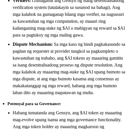
Verifiers:
Gumagamit ang Gensyn ng isang desentralisadong
verification system (tatalakayin sa susunod na bahagi). Ang
mga kalahok na gumaganap bilang mga verifier, na nagsusuri
sa kawastuhan ng mga computation, ay maaari ring
kailanganing mag-stake ng $AI o mabigyan ng reward sa $AI
para sa pagtukoy ng mga maling gawa.
Dispute Mechanism:
Sa mga kaso ng hindi pagkakasundo sa
pagitan ng requester at provider tungkol sa pagkumpleto o
kawastuhan ng trabaho, ang $AI tokens ay maaaring gamitin
sa isang desentralisadong proseso ng dispute resolution. Ang
mga kalahok ay maaaring mag-stake ng $AI upang bumoto sa
mga dispute, at ang mga bumoto kasama ang consensus ay
makakatanggap ng mga reward, habang ang mga bumoto
laban dito ay maaaring mapatawan ng multa.
Potensyal para sa Governance:
Habang tumatanda ang Gensyn, ang $AI token ay maaaring
mag-evolve upang isama ang mga governance functionality.
Ang mga token holder ay maaaring magkaroon ng