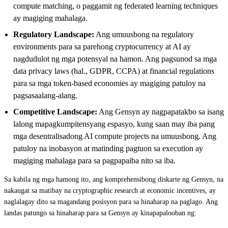
compute matching, o paggamit ng federated learning techniques
ay magiging mahalaga.
Regulatory Landscape:
Ang umuusbong na regulatory
environments para sa parehong cryptocurrency at AI ay
nagdudulot ng mga potensyal na hamon. Ang pagsunod sa mga
data privacy laws (hal., GDPR, CCPA) at financial regulations
para sa mga token-based economies ay magiging patuloy na
pagsasaalang-alang.
Competitive Landscape:
Ang Gensyn ay nagpapatakbo sa isang
lalong mapagkumpitensyang espasyo, kung saan may iba pang
mga desentralisadong AI compute projects na umuusbong. Ang
patuloy na inobasyon at matinding pagtuon sa execution ay
magiging mahalaga para sa pagpapaiba nito sa iba.
Sa kabila ng mga hamong ito, ang komprehensibong diskarte ng Gensyn, na
nakaugat sa matibay na cryptographic research at economic incentives, ay
naglalagay dito sa magandang posisyon para sa hinaharap na paglago. Ang
landas patungo sa hinaharap para sa Gensyn ay kinapapalooban ng: