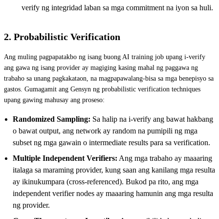
verify ng integridad laban sa mga commitment na iyon sa huli.
2. Probabilistic Verification
Ang muling pagpapatakbo ng isang buong AI training job upang i-verify
ang gawa ng isang provider ay magiging kasing mahal ng paggawa ng
trabaho sa unang pagkakataon, na magpapawalang-bisa sa mga benepisyo sa
gastos. Gumagamit ang Gensyn ng probabilistic verification techniques
upang gawing mahusay ang proseso:
Randomized Sampling:
Sa halip na i-verify ang bawat hakbang
o bawat output, ang network ay random na pumipili ng mga
subset ng mga gawain o intermediate results para sa verification.
Multiple Independent Verifiers:
Ang mga trabaho ay maaaring
italaga sa maraming provider, kung saan ang kanilang mga resulta
ay ikinukumpara (cross-referenced). Bukod pa rito, ang mga
independent verifier nodes ay maaaring hamunin ang mga resulta
ng provider.