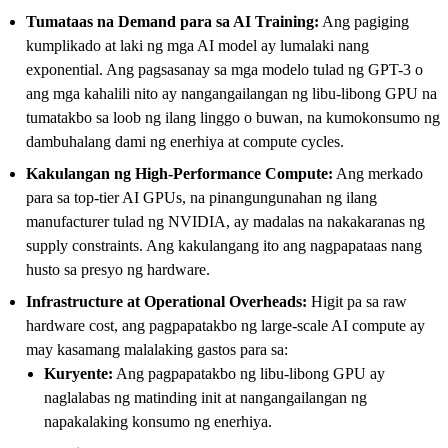
Tumataas na Demand para sa AI Training:
Ang pagiging
kumplikado at laki ng mga AI model ay lumalaki nang
exponential. Ang pagsasanay sa mga modelo tulad ng GPT-3 o
ang mga kahalili nito ay nangangailangan ng libu-libong GPU na
tumatakbo sa loob ng ilang linggo o buwan, na kumokonsumo ng
dambuhalang dami ng enerhiya at compute cycles.
Kakulangan ng High-Performance Compute:
Ang merkado
para sa top-tier AI GPUs, na pinangungunahan ng ilang
manufacturer tulad ng NVIDIA, ay madalas na nakakaranas ng
supply constraints. Ang kakulangang ito ang nagpapataas nang
husto sa presyo ng hardware.
Infrastructure at Operational Overheads:
Higit pa sa raw
hardware cost, ang pagpapatakbo ng large-scale AI compute ay
may kasamang malalaking gastos para sa:
Kuryente:
Ang pagpapatakbo ng libu-libong GPU ay
naglalabas ng matinding init at nangangailangan ng
napakalaking konsumo ng enerhiya.