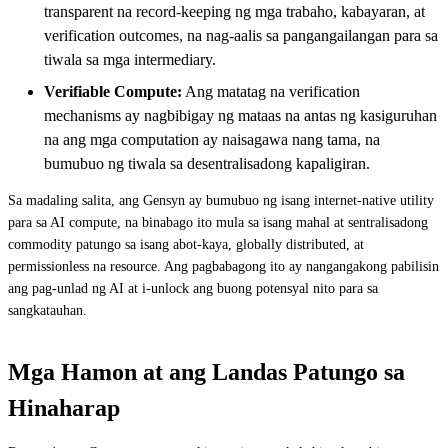
transparent na record-keeping ng mga trabaho, kabayaran, at
verification outcomes, na nag-aalis sa pangangailangan para sa
tiwala sa mga intermediary.
Verifiable Compute:
Ang matatag na verification
mechanisms ay nagbibigay ng mataas na antas ng kasiguruhan
na ang mga computation ay naisagawa nang tama, na
bumubuo ng tiwala sa desentralisadong kapaligiran.
Sa madaling salita, ang Gensyn ay bumubuo ng isang internet-native utility
para sa AI compute, na binabago ito mula sa isang mahal at sentralisadong
commodity patungo sa isang abot-kaya, globally distributed, at
permissionless na resource. Ang pagbabagong ito ay nangangakong pabilisin
ang pag-unlad ng AI at i-unlock ang buong potensyal nito para sa
sangkatauhan.
Mga Hamon at ang Landas Patungo sa
Hinaharap