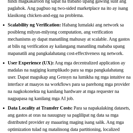
hindi magkakaroon ng sapat na trabaho upang gawing sulit ang
paglahok. Ang pagbuo ng two-sided marketplace na ito ay isang
klasikong chicken-and-egg na problema.
Scalability ng Verification:
Habang lumalaki ang network sa
posibleng milyun-milyong computation, ang verification
mechanisms ay dapat manatiling mahusay at scalable. Ang gastos
at bilis ng verification ay kailangang manatiling mababa upang
mapanatili ang pangkalahatang cost-effectiveness ng network.
User Experience (UX):
Ang mga decentralized application ay
madalas na nagiging kumplikado para sa mga pangkalahatang
user. Dapat magsikap ang Gensyn na lumikha ng mga intuitive na
interface at maayos na workflows para sa parehong mga provider
na nagkokonekta ng kanilang hardware at mga requester na
nagpapasa ng kanilang mga AI job.
Data Locality at Transfer Costs:
Para sa napakalaking datasets,
ang gastos at oras na nauugnay sa paglilipat ng data sa mga
distributed provider ay maaaring maging isang salik. Ang mga
optimization tulad ng matalinong data partitioning, localized