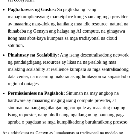
Pagbabawas ng Gastos:
Sa paglikha ng isang
mapagkumpitensyang marketplace kung saan ang mga provider
ay maaaring mag-alok ng kanilang mga idle resource, natural na
ibinababa ng Gensyn ang halaga ng AI compute, na ginagawa
itong mas abot-kaya kumpara sa mga tradisyonal na cloud
solution.
Pinahusay na Scalability:
Ang isang desentralisadong network
ng pandaigdigang resources ay likas na nag-aalok ng mas
malaking scalability at resilience kumpara sa mga sentralisadong
data center, na maaaring makaranas ng limitasyon sa kapasidad o
regional outages.
Permissionless na Paglahok:
Sinuman na may angkop na
hardware ay maaaring maging isang compute provider, at
sinuman na nangangailangan ng compute ay maaaring maging
isang requester, nang hindi nangangailangan ng paunang pag-
apruba o pagdaan sa mga kumplikadong burukratikong proseso.
Ang arkitektura ng Gensyn ay lumalampas sa tradisyonal na modelo ng