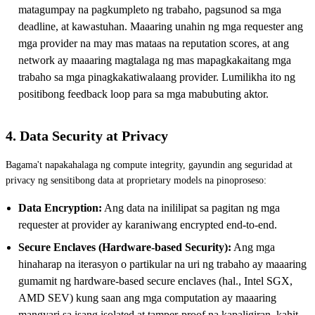
matagumpay na pagkumpleto ng trabaho, pagsunod sa mga
deadline, at kawastuhan. Maaaring unahin ng mga requester ang
mga provider na may mas mataas na reputation scores, at ang
network ay maaaring magtalaga ng mas mapagkakaitang mga
trabaho sa mga pinagkakatiwalaang provider. Lumilikha ito ng
positibong feedback loop para sa mga mabubuting aktor.
4. Data Security at Privacy
Bagama't napakahalaga ng compute integrity, gayundin ang seguridad at
privacy ng sensitibong data at proprietary models na pinoproseso:
Data Encryption:
Ang data na inililipat sa pagitan ng mga
requester at provider ay karaniwang encrypted end-to-end.
Secure Enclaves (Hardware-based Security):
Ang mga
hinaharap na iterasyon o partikular na uri ng trabaho ay maaaring
gumamit ng hardware-based secure enclaves (hal., Intel SGX,
AMD SEV) kung saan ang mga computation ay maaaring
mangyari sa isang isolated at tamper-proof na kapaligiran, kahit