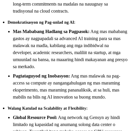
long-term commitments na madalas na nauugnay sa
tradisyonal na cloud contracts.
Demokratisasyon ng Pag-unlad ng AI:
Mas Mababang Hadlang sa Pagpasok:
Ang mas mababang
gastos ay nagpapadali sa advanced AI training para sa mas
malawak na madla, kabilang ang mga indibidwal na
developer, academic researchers, maliliit na startup, at mga
umuunlad na bansa, na maaaring hindi makayanan ang presyo
sa merkado.
Pagtataguyod ng Inobasyon:
Ang mas malawak na pag-
access sa compute ay nangangahulugan ng mas maraming
eksperimento, mas maraming pananaliksik, at sa huli, mas
mabilis na bilis ng AI innovation sa buong mundo.
Walang Katulad na Scalability at Flexibility:
Global Resource Pool:
Ang network ng Gensyn ay hindi
limitado ng kapasidad ng anumang solong data center o