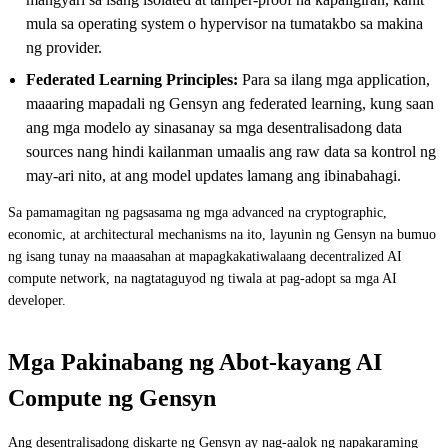
mula sa operating system o hypervisor na tumatakbo sa makina
ng provider.
Federated Learning Principles:
Para sa ilang mga application,
maaaring mapadali ng Gensyn ang federated learning, kung saan
ang mga modelo ay sinasanay sa mga desentralisadong data
sources nang hindi kailanman umaalis ang raw data sa kontrol ng
may-ari nito, at ang model updates lamang ang ibinabahagi.
Sa pamamagitan ng pagsasama ng mga advanced na cryptographic,
economic, at architectural mechanisms na ito, layunin ng Gensyn na bumuo
ng isang tunay na maaasahan at mapagkakatiwalaang decentralized AI
compute network, na nagtataguyod ng tiwala at pag-adopt sa mga AI
developer.
Mga Pakinabang ng Abot-kayang AI
Compute ng Gensyn
Ang desentralisadong diskarte ng Gensyn ay nag-aalok ng napakaraming