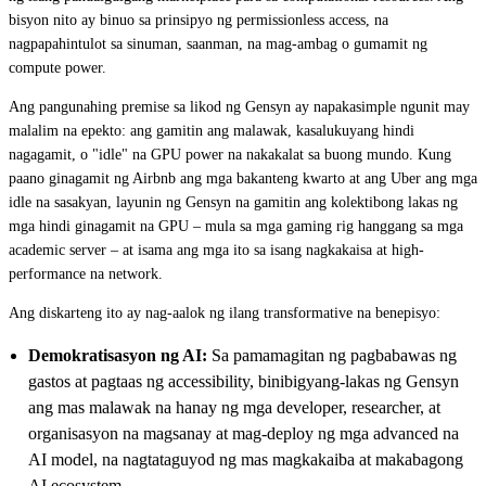
bisyon nito ay binuo sa prinsipyo ng permissionless access, na
nagpapahintulot sa sinuman, saanman, na mag-ambag o gumamit ng
compute power.
Ang pangunahing premise sa likod ng Gensyn ay napakasimple ngunit may
malalim na epekto: ang gamitin ang malawak, kasalukuyang hindi
nagagamit, o "idle" na GPU power na nakakalat sa buong mundo. Kung
paano ginagamit ng Airbnb ang mga bakanteng kwarto at ang Uber ang mga
idle na sasakyan, layunin ng Gensyn na gamitin ang kolektibong lakas ng
mga hindi ginagamit na GPU – mula sa mga gaming rig hanggang sa mga
academic server – at isama ang mga ito sa isang nagkakaisa at high-
performance na network.
Ang diskarteng ito ay nag-aalok ng ilang transformative na benepisyo:
Demokratisasyon ng AI:
Sa pamamagitan ng pagbabawas ng
gastos at pagtaas ng accessibility, binibigyang-lakas ng Gensyn
ang mas malawak na hanay ng mga developer, researcher, at
organisasyon na magsanay at mag-deploy ng mga advanced na
AI model, na nagtataguyod ng mas magkakaiba at makabagong
AI ecosystem.