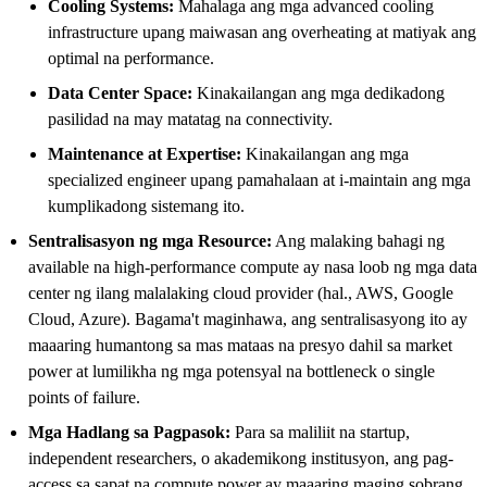
Cooling Systems:
Mahalaga ang mga advanced cooling
infrastructure upang maiwasan ang overheating at matiyak ang
optimal na performance.
Data Center Space:
Kinakailangan ang mga dedikadong
pasilidad na may matatag na connectivity.
Maintenance at Expertise:
Kinakailangan ang mga
specialized engineer upang pamahalaan at i-maintain ang mga
kumplikadong sistemang ito.
Sentralisasyon ng mga Resource:
Ang malaking bahagi ng
available na high-performance compute ay nasa loob ng mga data
center ng ilang malalaking cloud provider (hal., AWS, Google
Cloud, Azure). Bagama't maginhawa, ang sentralisasyong ito ay
maaaring humantong sa mas mataas na presyo dahil sa market
power at lumilikha ng mga potensyal na bottleneck o single
points of failure.
Mga Hadlang sa Pagpasok:
Para sa maliliit na startup,
independent researchers, o akademikong institusyon, ang pag-
access sa sapat na compute power ay maaaring maging sobrang