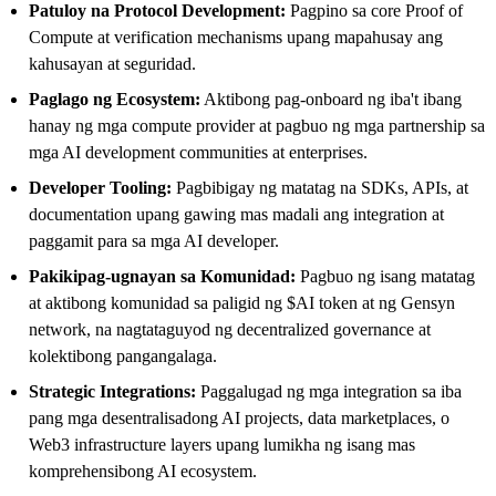
Patuloy na Protocol Development:
Pagpino sa core Proof of
Compute at verification mechanisms upang mapahusay ang
kahusayan at seguridad.
Paglago ng Ecosystem:
Aktibong pag-onboard ng iba't ibang
hanay ng mga compute provider at pagbuo ng mga partnership sa
mga AI development communities at enterprises.
Developer Tooling:
Pagbibigay ng matatag na SDKs, APIs, at
documentation upang gawing mas madali ang integration at
paggamit para sa mga AI developer.
Pakikipag-ugnayan sa Komunidad:
Pagbuo ng isang matatag
at aktibong komunidad sa paligid ng $AI token at ng Gensyn
network, na nagtataguyod ng decentralized governance at
kolektibong pangangalaga.
Strategic Integrations:
Paggalugad ng mga integration sa iba
pang mga desentralisadong AI projects, data marketplaces, o
Web3 infrastructure layers upang lumikha ng isang mas
komprehensibong AI ecosystem.