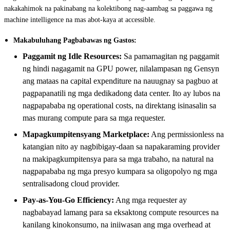
nakakahimok na pakinabang na kolektibong nag-aambag sa paggawa ng
machine intelligence na mas abot-kaya at accessible.
Makabuluhang Pagbabawas ng Gastos:
Paggamit ng Idle Resources:
Sa pamamagitan ng paggamit
ng hindi nagagamit na GPU power, nilalampasan ng Gensyn
ang mataas na capital expenditure na nauugnay sa pagbuo at
pagpapanatili ng mga dedikadong data center. Ito ay lubos na
nagpapababa ng operational costs, na direktang isinasalin sa
mas murang compute para sa mga requester.
Mapagkumpitensyang Marketplace:
Ang permissionless na
katangian nito ay nagbibigay-daan sa napakaraming provider
na makipagkumpitensya para sa mga trabaho, na natural na
nagpapababa ng mga presyo kumpara sa oligopolyo ng mga
sentralisadong cloud provider.
Pay-as-You-Go Efficiency:
Ang mga requester ay
nagbabayad lamang para sa eksaktong compute resources na
kanilang kinokonsumo, na iniiwasan ang mga overhead at