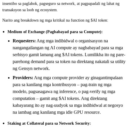
insentibo sa paglahok, pagseguro sa network, at pagpapadali ng lahat ng
transaksyon sa loob ng ecosystem.
Narito ang breakdown ng mga kritikal na function ng $AI token:
Medium of Exchange (Pagbabayad para sa Compute):
Requesters:
Ang mga indibidwal o organisasyon na
nangangailangan ng AI compute ay nagbabayad para sa mga
serbisyo gamit lamang ang $AI tokens. Lumilikha ito ng pare-
parehong demand para sa token na direktang nakatali sa utility
ng Gensyn network.
Providers:
Ang mga compute provider ay ginagantimpalaan
para sa kanilang mga kontribusyon – pag-train ng mga
modelo, pagsasagawa ng inference, o pag-verify ng mga
computation – gamit ang $AI tokens. Ang direktang
kabayarang ito ay nag-uudyok sa mga indibidwal at negosyo
na iambag ang kanilang mga idle GPU resource.
Staking at Collateral para sa Network Security: