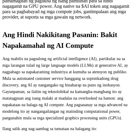
pamamagitan ng paglikha ng isang pamilihan para sa hindi
nagagamit na GPU power. Ang native na $AI token ang nagagamit
para sa pagbabayad ng mga compute jobs, gantimpalaan ang mga
provider, at suporta sa mga gawain ng network.
Ang Hindi Nakikitang Pasanin: Bakit
Napakamahal ng AI Compute
Ang mabilis na pagsulong ng artificial intelligence (AI), partikular na sa
mga larangan tulad ng large language models (LLMs) at generative AI, ay
nagpabago sa napakaraming industriya at kumuha sa atensyon ng publiko.
Mula sa automated customer service hanggang sa sopistikadong drug
discovery, ang AI ay nangangako ng hinaharap na puno ng inobasyon.
Gayunpaman, sa ilalim ng teknolohikal na kamangha-manghang ito ay
matatagpuan ang isang malaki at madalas na overlooked na hamon: ang
napakataas na halaga ng AI compute. Ang pagsasanay sa mga advanced na
modelong ito ay nangangailangan ng matinding computational power,
pangunahin mula sa mga specialized graphics processing units (GPUs).
Ilang salik ang nag-aambag sa tumataas na halagang ito: