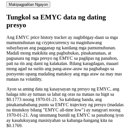
Makipagpalitan Ngayon
Tungkol sa EMYC data ng dating
presyo
Ang EMYC price history tracker ay nagbibigay-daan sa mga
mamumuhunan ng cryptocurrency na maginhawang
subaybayan ang pagganap ng kanilang mga pamumuhunan.
Madali mong makikita ang pagbubukas, pinakamataas, at
pagsasara ng mga presyo ng EMYC sa paglipas ng panahon,
pati na rin ang dami ng kalakalan. Bilang karagdagan, maaari
mong agad na suriin ang pang-araw-araw na pagbabago sa
porsyento upang madaling matukoy ang mga araw na may mas
mataas na volatility.
Ayon sa aming data ng kasaysayan ng presyo ng EMYC, ang
halaga nito ay tumaas sa lahat ng oras na mataas na higit sa
$0.1773 noong 1970-01-21. Sa kabilang banda, ang
pinakamababang punto sa EMYC trajectory ng presyo (madalas
na tinutukoy bilang "EMYC all-time low") ay nangyari noong
1970-01-21. Ang sinumang bumili ng EMYC sa panahong iyon
ay kasalukuyang masisiyahan sa kahanga-hangang kita na
$0.1769.