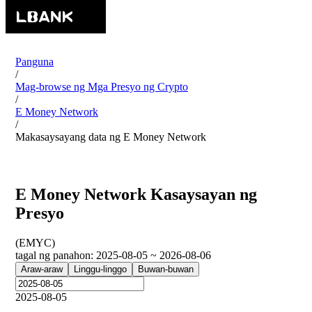
Panguna
/
Mag-browse ng Mga Presyo ng Crypto
/
E Money Network
/
Makasaysayang data ng E Money Network
E Money Network Kasaysayan ng
Presyo
(
EMYC
)
tagal ng panahon
:
2025-08-05 ~ 2026-08-06
Araw-araw
Linggu-linggo
Buwan-buwan
2025-08-05