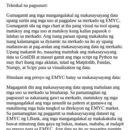
Teknikal na pagsusuri:
Gumagamit ang mga mangangalakal ng makasaysayang data
upang suriin ang mga uso at paggalaw sa merkado ng EMYC.
Gumagamit sila ng mga chart at iba pang visual na tool upang
matukoy ang mga uso at matukoy kung kailan papasok o
lalabas sa merkado. Ang isang paraan upang makakuha ng
isang kalamangan sa dynamic na merkado na ito ay upang
mailarawan at pag-aralan ang makasaysayang data ng merkado.
Upang makamit ito, maaaring maimbak ang makasaysayang
data sa GridDB at masuri gamit ang mga script ng Python na
may iba't ibang mga aklatan, tulad ng Matplotlib, Pandas,
Numpy, at Scipy para sa visualization ng data.
Hinulaan ang presyo ng EMYC batay sa makasaysayang data:
Magagamit din ang makasaysayang data upang mahulaan ang
mga uso sa merkado sa hinaharap. Sa pamamagitan ng
pagsusuri sa nakaraang gawi sa merkado, matutukoy ng mga
mangangalakal ang mga umuulit na pattern at gumawa ng
matalinong mga hula tungkol sa direksyon ng EMYC market.
Sa pamamagitan ng paggamit sa makasaysayang dataset ng
EMYC ng LBank, ang mga mangangalakal ay makakakuha ng
bawat minutong data gaya ng bukas, mataas, mababa, at malapit
na presyo para sa EMYC. Ang data na ito ay maaaring gamitin