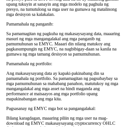
upang tukuyin at sanayin ang mga modelo ng paghula ng
presyo, na tumutulong sa mga user na gumawa ng matalinong
mga desisyon sa kalakalan.
Pamamahala ng panganib:
Sa pamamagitan ng pagkuha ng makasaysayang data, maaaring
masuri ng mga mangangalakal ang mga panganib ng
pamumuhunan sa EMYC. Maaari din nilang matukoy ang
pagkasumpungin ng EMYC, na nagbibigay-daan sa kanila na
gumawa ng mga tamang desisyon sa pamumuhunan.
Pamamahala ng portfolio:
Ang makasaysayang data ay kapaki-pakinabang din sa
pamamahala ng portfolio. Sa pamamagitan ng pagsubaybay sa
mga pamumuhunan sa mahabang panahon, matutukoy ng mga
mangangalakal ang mga asset na hindi maganda ang
performance at maisaayos ang mga portfolio upang
mapakinabangan ang mga kita.
Pagsasanay ng EMYC mga bot sa pangangalakal:
Bilang karagdagan, maaaring piliin ng mga user na mag-
download ng EMYC makasaysayang cryptocurrency OHLC