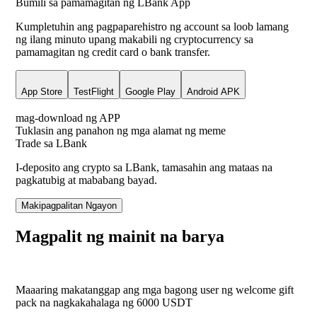
Bumili sa pamamagitan ng LBank App
Kumpletuhin ang pagpaparehistro ng account sa loob lamang
ng ilang minuto upang makabili ng cryptocurrency sa
pamamagitan ng credit card o bank transfer.
App Store
TestFlight
Google Play
Android APK
mag-download ng APP
Tuklasin ang panahon ng mga alamat ng meme
Trade sa LBank
I-deposito ang crypto sa LBank, tamasahin ang mataas na
pagkatubig at mababang bayad.
Makipagpalitan Ngayon
Magpalit ng mainit na barya
Maaaring makatanggap ang mga bagong user ng welcome gift
pack na nagkakahalaga ng
6000
USDT