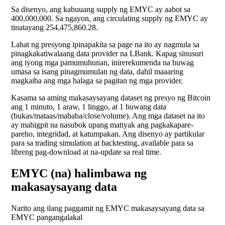
Sa disenyo, ang kabuuang supply ng EMYC ay aabot sa
400,000,000. Sa ngayon, ang circulating supply ng EMYC ay
tinatayang 254,475,860.28.
Lahat ng presyong ipinapakita sa page na ito ay nagmula sa
pinagkakatiwalaang data provider na LBank. Kapag sinusuri
ang iyong mga pamumuhunan, inirerekumenda na huwag
umasa sa isang pinagmumulan ng data, dahil maaaring
magkaiba ang mga halaga sa pagitan ng mga provider.
Kasama sa aming makasaysayang dataset ng presyo ng Bitcoin
ang 1 minuto, 1 araw, 1 linggo, at 1 buwang data
(bukas/mataas/mababa/close/volume). Ang mga dataset na ito
ay mahigpit na nasubok upang matiyak ang pagkakapare-
pareho, integridad, at katumpakan. Ang disenyo ay partikular
para sa trading simulation at backtesting, available para sa
libreng pag-download at na-update sa real time.
EMYC (na) halimbawa ng
makasaysayang data
Narito ang ilang paggamit ng EMYC makasaysayang data sa
EMYC pangangalakal