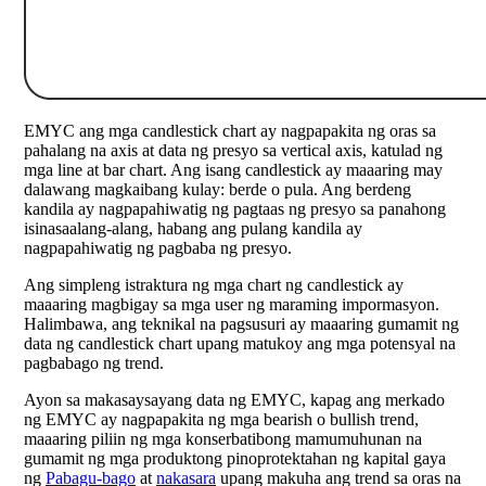
EMYC ang mga candlestick chart ay nagpapakita ng oras sa
pahalang na axis at data ng presyo sa vertical axis, katulad ng
mga line at bar chart. Ang isang candlestick ay maaaring may
dalawang magkaibang kulay: berde o pula. Ang berdeng
kandila ay nagpapahiwatig ng pagtaas ng presyo sa panahong
isinasaalang-alang, habang ang pulang kandila ay
nagpapahiwatig ng pagbaba ng presyo.
Ang simpleng istraktura ng mga chart ng candlestick ay
maaaring magbigay sa mga user ng maraming impormasyon.
Halimbawa, ang teknikal na pagsusuri ay maaaring gumamit ng
data ng candlestick chart upang matukoy ang mga potensyal na
pagbabago ng trend.
Ayon sa makasaysayang data ng EMYC, kapag ang merkado
ng EMYC ay nagpapakita ng mga bearish o bullish trend,
maaaring piliin ng mga konserbatibong mamumuhunan na
gumamit ng mga produktong pinoprotektahan ng kapital gaya
ng
Pabagu-bago
at
nakasara
upang makuha ang trend sa oras na