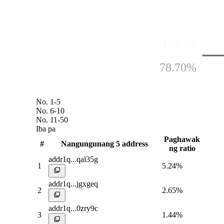
Iba pa
78.70%
No. 1-5
No. 6-10
No. 11-50
Iba pa
Paghawak
#
Nangungunang 5 address
ng ratio
addr1q...qal35g
1
5.24%
addr1q...jgxgeq
2
2.65%
addr1q...0zry9c
3
1.44%