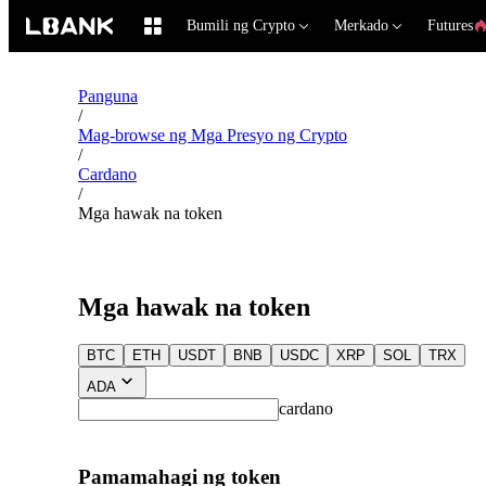
Bumili ng Crypto
Merkado
Futures
Panguna
/
Mag-browse ng Mga Presyo ng Crypto
/
Cardano
/
Mga hawak na token
Mga hawak na token
BTC
ETH
USDT
BNB
USDC
XRP
SOL
TRX
ADA
cardano
Pamamahagi ng token