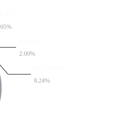
. 1-5
.05%
No. 6-10
2.00%
No. 11-50
8.24%