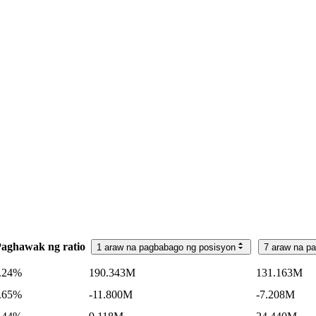
aghawak ng ratio
1 araw na pagbabago ng posisyon
7 araw na p
.24%
190.343M
131.163M
.65%
-11.800M
-7.208M