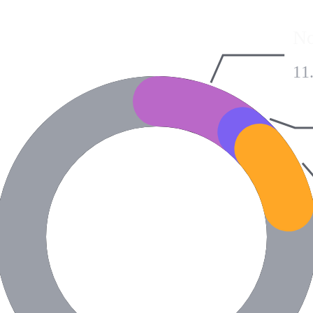
No
11