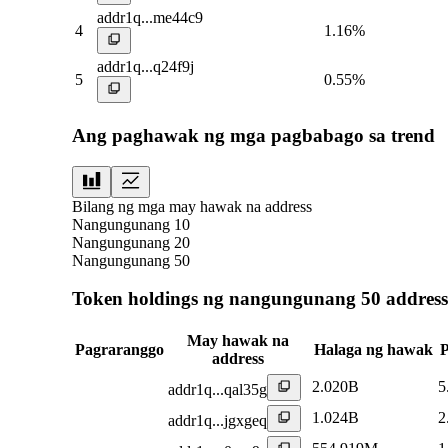
addr1q...me44c9
4
1.16%
addr1q...q24f9j
5
0.55%
Ang paghawak ng mga pagbabago sa trend
Bilang ng mga may hawak na address
Nangungunang 10
Nangungunang 20
Nangungunang 50
Token holdings ng nangungunang 50 address
May hawak na
Pagraranggo
Halaga ng hawak
P
address
2.020B
5
addr1q...qal35g
1.024B
2
addr1q...jgxgeq