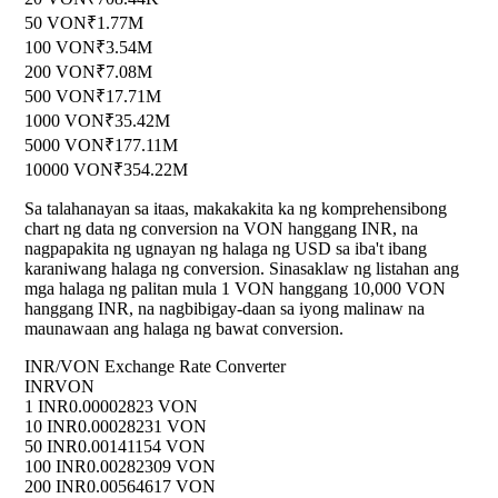
50 VON
₹1.77M
100 VON
₹3.54M
200 VON
₹7.08M
500 VON
₹17.71M
1000 VON
₹35.42M
5000 VON
₹177.11M
10000 VON
₹354.22M
Sa talahanayan sa itaas, makakakita ka ng komprehensibong
chart ng data ng conversion na VON hanggang INR, na
nagpapakita ng ugnayan ng halaga ng USD sa iba't ibang
karaniwang halaga ng conversion. Sinasaklaw ng listahan ang
mga halaga ng palitan mula 1 VON hanggang 10,000 VON
hanggang INR, na nagbibigay-daan sa iyong malinaw na
maunawaan ang halaga ng bawat conversion.
INR/VON Exchange Rate Converter
INR
VON
1 INR
0.00002823 VON
10 INR
0.00028231 VON
50 INR
0.00141154 VON
100 INR
0.00282309 VON
200 INR
0.00564617 VON