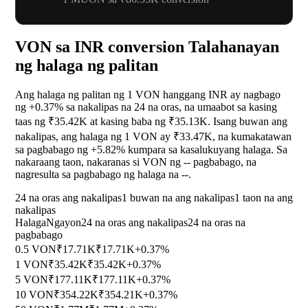
VON sa INR conversion Talahanayan
ng halaga ng palitan
Ang halaga ng palitan ng 1 VON hanggang INR ay nagbago
ng
+0.37%
sa nakalipas na 24 na oras, na umaabot sa kasing
taas ng ₹35.42K at kasing baba ng ₹35.13K. Isang buwan ang
nakalipas, ang halaga ng 1 VON ay ₹33.47K, na kumakatawan
sa pagbabago ng
+5.82%
kumpara sa kasalukuyang halaga. Sa
nakaraang taon, nakaranas si VON ng
--
pagbabago, na
nagresulta sa pagbabago ng halaga na
--
.
24 na oras ang nakalipas
1 buwan na ang nakalipas
1 taon na ang
nakalipas
Halaga
Ngayon
24 na oras ang nakalipas
24 na oras na
pagbabago
0.5 VON
₹17.71K
₹17.71K
+0.37%
1 VON
₹35.42K
₹35.42K
+0.37%
5 VON
₹177.11K
₹177.11K
+0.37%
10 VON
₹354.22K
₹354.21K
+0.37%