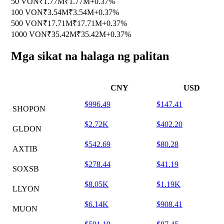
50 VON
₹1.77M
₹1.77M
+0.37%
100 VON
₹3.54M
₹3.54M
+0.37%
500 VON
₹17.71M
₹17.71M
+0.37%
1000 VON
₹35.42M
₹35.42M
+0.37%
Mga sikat na halaga ng palitan
CNY
USD
$996.49
$147.41
SHOPON
$2.72K
$402.20
GLDON
$542.69
$80.28
AXTIB
$278.44
$41.19
SOXSB
$8.05K
$1.19K
LLYON
$6.14K
$908.41
MUON