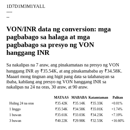
1D
7D
1M
3M
1Y
ALL
--
--
--
VON/INR data ng conversion: mga
pagbabago sa halaga at mga
pagbabago sa presyo ng VON
hanggang INR
Sa nakalipas na 7 araw, ang pinakamataas na presyo ng VON
hanggang INR ay ₹35.54K, at ang pinakamababa ay ₹34.58K.
Maaari mong tingnan ang higit pang data sa talahanayan sa
ibaba, kabilang ang presyo ng VON hanggang INR sa
nakalipas na 24 na oras, 30 araw, at 90 araw.
MATAAS
MABABA
Katamtaman
Palitan
Huling 24 na oras
₹35.42K
₹35.14K
₹35.33K
+0.01%
1 linggo
₹35.54K
₹34.58K
₹35.01K
+1.74%
1 buwan
₹35.61K
₹33.03K
₹34.23K
+7.19%
3 buwan
₹40.22K
₹29.98K
₹32.53K
+16.60%