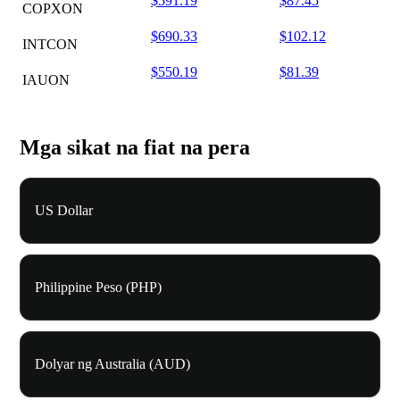
$591.19
$87.45
COPXON
$690.33
$102.12
INTCON
$550.19
$81.39
IAUON
Mga sikat na fiat na pera
US Dollar
Philippine Peso (PHP)
Dolyar ng Australia (AUD)