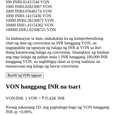
500 INR
0.01411544 VON
1000 INR
0.02823087 VON
2000 INR
0.05646174 VON
5000 INR
0.14115436 VON
10000 INR
0.28230872 VON
50000 INR
1.41154362 VON
100000 INR
2.82308725 VON
Sa talahanayan sa itaas, makakakita ka ng komprehensibong
chart ng data ng conversion na INR hanggang VON, na
nagpapakita ng ugnayan ng halaga ng INR at VON sa iba't
ibang karaniwang halaga ng conversion. Sinasaklaw ng listahan
ang mga halaga ng palitan mula 1 INR hanggang 100,000 INR
hanggang VON, na nagbibigay-daan sa iyong malinaw na
maunawaan ang halaga ng bawat conversion.
Bumili ng VON ngayon
VON hanggang INR na tsart
VON
/
INR
:
1 VON = ₹35.42K INR
Noong nakaraang 1D, ang pagbabagu-bago ng VON hanggang
INR ay
+0.00%
.