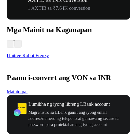
AXTIB sa INR conversion
1 AXTIB sa ₹7.64K conversion
Mga Mainit na Kaganapan
Unitree Robot Frenzy
$50
Paano i-convert ang VON sa INR
Matuto pa
Lumikha ng iyong libreng LBank account
Magrehistro sa LBank gamit ang iyong email
address/numero ng telepono,at gumawa ng secure na
password para protektahan ang iyong account