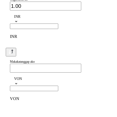
INR
INR
Makakatanggap ako
VON
VON