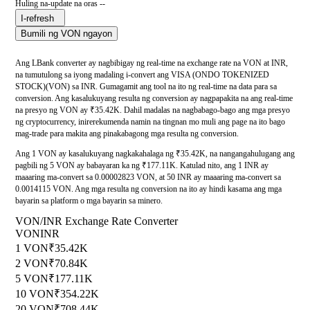
Huling na-update na oras --
I-refresh
Bumili ng VON ngayon
Ang LBank converter ay nagbibigay ng real-time na exchange rate na VON at INR,
na tumutulong sa iyong madaling i-convert ang VISA (ONDO TOKENIZED
STOCK)(VON) sa INR. Gumagamit ang tool na ito ng real-time na data para sa
conversion. Ang kasalukuyang resulta ng conversion ay nagpapakita na ang real-time
na presyo ng VON ay ₹35.42K. Dahil madalas na nagbabago-bago ang mga presyo
ng cryptocurrency, inirerekumenda namin na tingnan mo muli ang page na ito bago
mag-trade para makita ang pinakabagong mga resulta ng conversion.
Ang 1 VON ay kasalukuyang nagkakahalaga ng ₹35.42K, na nangangahulugang ang
pagbili ng 5 VON ay babayaran ka ng ₹177.11K. Katulad nito, ang 1 INR ay
maaaring ma-convert sa 0.00002823 VON, at 50 INR ay maaaring ma-convert sa
0.0014115 VON. Ang mga resulta ng conversion na ito ay hindi kasama ang mga
bayarin sa platform o mga bayarin sa minero.
VON/INR Exchange Rate Converter
VON
INR
1 VON
₹35.42K
2 VON
₹70.84K
5 VON
₹177.11K
10 VON
₹354.22K
20 VON
₹708.44K