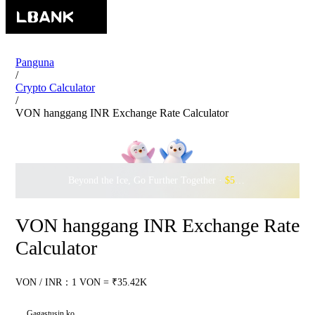
Panguna
/
Crypto Calculator
/
VON hanggang INR Exchange Rate Calculator
Beyond the Ice, Go Further Together ·
$500,000
to Waddle w
VON hanggang INR Exchange Rate
Calculator
VON / INR：1 VON = ₹35.42K
Gagastusin ko