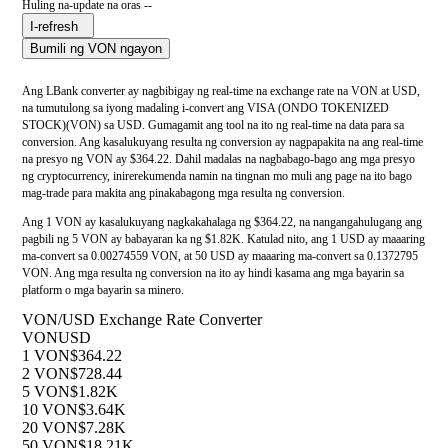
Huling na-update na oras --
I-refresh
Bumili ng VON ngayon
Ang LBank converter ay nagbibigay ng real-time na exchange rate na VON at USD,
na tumutulong sa iyong madaling i-convert ang VISA (ONDO TOKENIZED
STOCK)(VON) sa USD. Gumagamit ang tool na ito ng real-time na data para sa
conversion. Ang kasalukuyang resulta ng conversion ay nagpapakita na ang real-time
na presyo ng VON ay $364.22. Dahil madalas na nagbabago-bago ang mga presyo
ng cryptocurrency, inirerekumenda namin na tingnan mo muli ang page na ito bago
mag-trade para makita ang pinakabagong mga resulta ng conversion.
Ang 1 VON ay kasalukuyang nagkakahalaga ng $364.22, na nangangahulugang ang
pagbili ng 5 VON ay babayaran ka ng $1.82K. Katulad nito, ang 1 USD ay maaaring
ma-convert sa 0.00274559 VON, at 50 USD ay maaaring ma-convert sa 0.1372795
VON. Ang mga resulta ng conversion na ito ay hindi kasama ang mga bayarin sa
platform o mga bayarin sa minero.
VON/USD Exchange Rate Converter
VON
USD
1 VON
$364.22
2 VON
$728.44
5 VON
$1.82K
10 VON
$3.64K
20 VON
$7.28K
50 VON
$18.21K