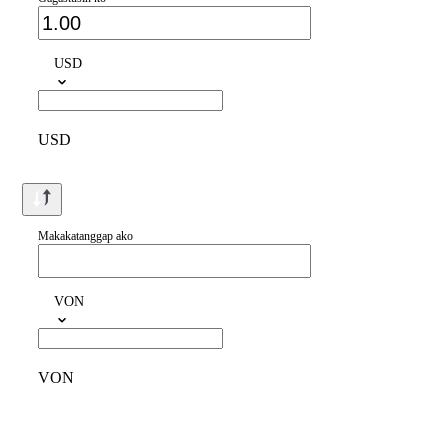
USD
USD
Makakatanggap ako
VON
VON