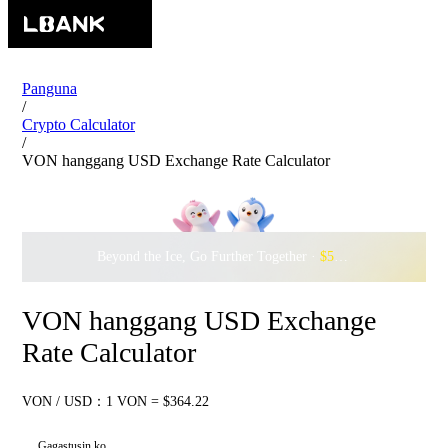
Panguna
/
Crypto Calculator
/
VON hanggang USD Exchange Rate Calculator
Beyond the Ice, Go Further Together ·
$500,000
to Waddle w
VON hanggang USD Exchange
Rate Calculator
VON / USD：1 VON = $364.22
Gagastusin ko