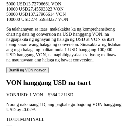
5000 USD
13.72796661 VON
10000 USD
27.45593323 VON
50000 USD
137.27966614 VON
100000 USD
274.55933227 VON
Sa talahanayan sa itaas, makakakita ka ng komprehensibong
chart ng data ng conversion na USD hanggang VON, na
nagpapakita ng ugnayan ng halaga ng USD at VON sa iba't
ibang karaniwang halaga ng conversion. Sinasaklaw ng listahan
ang mga halaga ng palitan mula 1 USD hanggang 100,000
USD hanggang VON, na nagbibigay-daan sa iyong malinaw
na maunawaan ang halaga ng bawat conversion.
Bumili ng VON ngayon
VON hanggang USD na tsart
VON
/
USD
:
1 VON = $364.22 USD
Noong nakaraang 1D, ang pagbabagu-bago ng VON hanggang
USD ay
-0.02%
.
1D
7D
1M
3M
1Y
ALL
--
--