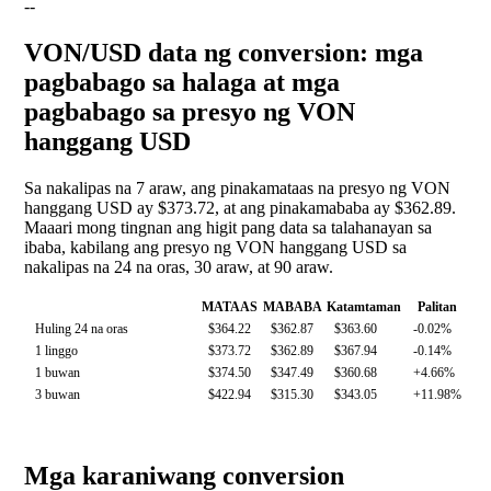
--
VON/USD data ng conversion: mga
pagbabago sa halaga at mga
pagbabago sa presyo ng VON
hanggang USD
Sa nakalipas na 7 araw, ang pinakamataas na presyo ng VON
hanggang USD ay $373.72, at ang pinakamababa ay $362.89.
Maaari mong tingnan ang higit pang data sa talahanayan sa
ibaba, kabilang ang presyo ng VON hanggang USD sa
nakalipas na 24 na oras, 30 araw, at 90 araw.
MATAAS
MABABA
Katamtaman
Palitan
Huling 24 na oras
$364.22
$362.87
$363.60
-0.02%
1 linggo
$373.72
$362.89
$367.94
-0.14%
1 buwan
$374.50
$347.49
$360.68
+4.66%
3 buwan
$422.94
$315.30
$343.05
+11.98%
Mga karaniwang conversion