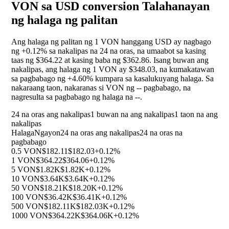
VON sa USD conversion Talahanayan
ng halaga ng palitan
Ang halaga ng palitan ng 1 VON hanggang USD ay nagbago
ng
+0.12%
sa nakalipas na 24 na oras, na umaabot sa kasing
taas ng $364.22 at kasing baba ng $362.86. Isang buwan ang
nakalipas, ang halaga ng 1 VON ay $348.03, na kumakatawan
sa pagbabago ng
+4.60%
kumpara sa kasalukuyang halaga. Sa
nakaraang taon, nakaranas si VON ng
--
pagbabago, na
nagresulta sa pagbabago ng halaga na
--
.
24 na oras ang nakalipas
1 buwan na ang nakalipas
1 taon na ang
nakalipas
Halaga
Ngayon
24 na oras ang nakalipas
24 na oras na
pagbabago
0.5 VON
$182.11
$182.03
+0.12%
1 VON
$364.22
$364.06
+0.12%
5 VON
$1.82K
$1.82K
+0.12%
10 VON
$3.64K
$3.64K
+0.12%
50 VON
$18.21K
$18.20K
+0.12%
100 VON
$36.42K
$36.41K
+0.12%
500 VON
$182.11K
$182.03K
+0.12%
1000 VON
$364.22K
$364.06K
+0.12%