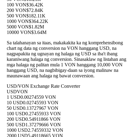
100 VON
$36.42K
200 VON
$72.84K
500 VON
$182.11K
1000 VON
$364.22K
5000 VON
$1.82M
10000 VON
$3.64M
Sa talahanayan sa itaas, makakakita ka ng komprehensibong
chart ng data ng conversion na VON hanggang USD, na
nagpapakita ng ugnayan ng halaga ng USD sa iba't ibang
karaniwang halaga ng conversion. Sinasaklaw ng listahan ang
mga halaga ng palitan mula 1 VON hanggang 10,000 VON
hanggang USD, na nagbibigay-daan sa iyong malinaw na
maunawaan ang halaga ng bawat conversion.
USD/VON Exchange Rate Converter
USD
VON
1 USD
0.00274559 VON
10 USD
0.02745593 VON
50 USD
0.13727967 VON
100 USD
0.27455933 VON
200 USD
0.54911866 VON
500 USD
1.37279666 VON
1000 USD
2.74559332 VON
2000 USD
5.49118665 VON