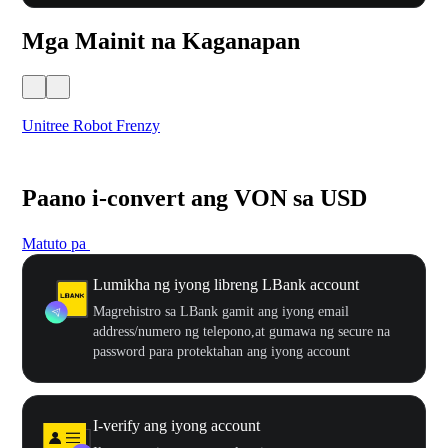
Mga Mainit na Kaganapan
Unitree Robot Frenzy
$50
Paano i-convert ang VON sa USD
Matuto pa
Lumikha ng iyong libreng LBank account
Magrehistro sa LBank gamit ang iyong email
address/numero ng telepono,at gumawa ng secure na
password para protektahan ang iyong account
I-verify ang iyong account