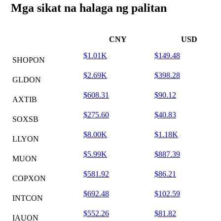
Mga sikat na halaga ng palitan
CNY
USD
$1.01K
$149.48
SHOPON
$2.69K
$398.28
GLDON
$608.31
$90.12
AXTIB
$275.60
$40.83
SOXSB
$8.00K
$1.18K
LLYON
$5.99K
$887.39
MUON
$581.92
$86.21
COPXON
$692.48
$102.59
INTCON
$552.26
$81.82
IAUON