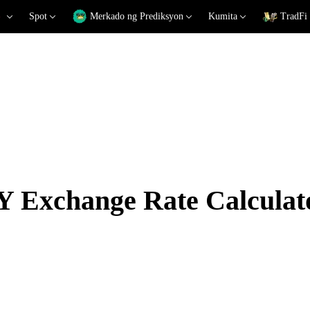
Spot
Merkado ng Prediksyon
Kumita
TradFi
 Exchange Rate Calculat