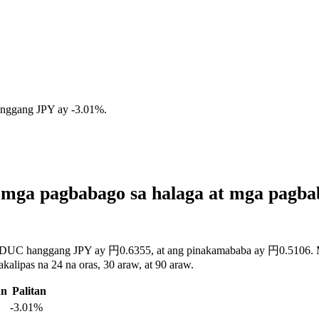
anggang JPY ay
-3.01%
.
mga pagbabago sa halaga at mga pagb
USDUC hanggang JPY ay 円0.6355, at ang pinakamababa ay 円0.5106. Maa
lipas na 24 na oras, 30 araw, at 90 araw.
an
Palitan
-3.01%