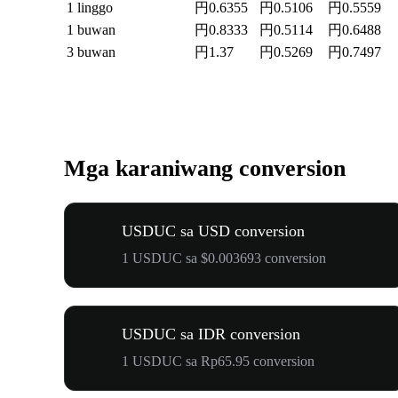
1 linggo
円0.6355
円0.5106
円0.5559
1 buwan
円0.8333
円0.5114
円0.6488
3 buwan
円1.37
円0.5269
円0.7497
Mga karaniwang conversion
USDUC sa USD conversion
1 USDUC sa $0.003693 conversion
USDUC sa IDR conversion
1 USDUC sa Rp65.95 conversion