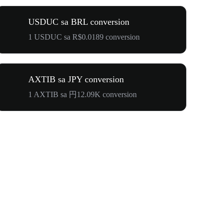
USDUC sa BRL conversion
1 USDUC sa R$0.0189 conversion
AXTIB sa JPY conversion
1 AXTIB sa 円12.09K conversion
WOOF, QUI