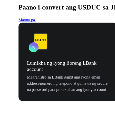
Paano i-convert ang USDUC sa 
Matuto pa
Lumikha ng iyong libreng LBank
account
Magrehistro sa LBank gamit ang iyong email
address/numero ng telepono,at gumawa ng secure
na password para protektahan ang iyong account