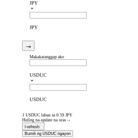
JPY
JPY
Makakatanggap ako
USDUC
USDUC
1 USDUC laban sa 0.59 JPY
Huling na-update na oras --
I-refresh
Bumili ng USDUC ngayon