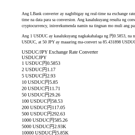
Ang LBank converter ay nagbibigay ng real-time na exchange r
time na data para sa conversion. Ang kasalukuyang resulta ng c
cryptocurrency, inirerekumenda namin na tingnan mo muli ang pa
Ang 1 USDUC ay kasalukuyang nagkakahalaga ng 円0.5853, na na
USDUC, at 50 JPY ay maaaring ma-convert sa 85.431898 USDUC. A
USDUC/JPY Exchange Rate Converter
USDUC
JPY
1 USDUC
円0.5853
2 USDUC
円1.17
5 USDUC
円2.93
10 USDUC
円5.85
20 USDUC
円11.71
50 USDUC
円29.26
100 USDUC
円58.53
200 USDUC
円117.05
500 USDUC
円292.63
1000 USDUC
円585.26
5000 USDUC
円2.93K
10000 USDUC
円5.85K