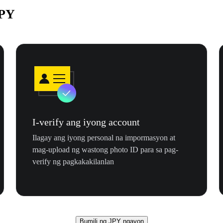
JPY
I-verify ang iyong account
Ilagay ang iyong personal na impormasyon at
mag-upload ng wastong photo ID para sa pag-
verify ng pagkakakilanlan
Bumili ng JPY ngayon