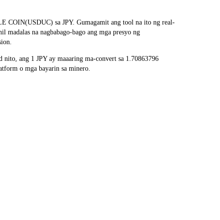
BLE COIN(USDUC) sa JPY. Gumagamit ang tool na ito ng real-
ahil madalas na nagbabago-bago ang mga presyo ng
sion.
nito, ang 1 JPY ay maaaring ma-convert sa 1.70863796
atform o mga bayarin sa minero.