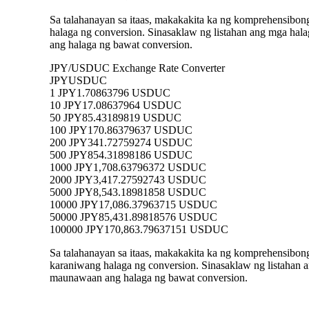
Sa talahanayan sa itaas, makakakita ka ng komprehensibo
halaga ng conversion. Sinasaklaw ng listahan ang mga 
ang halaga ng bawat conversion.
JPY/USDUC Exchange Rate Converter
JPY
USDUC
1 JPY
1.70863796 USDUC
10 JPY
17.08637964 USDUC
50 JPY
85.43189819 USDUC
100 JPY
170.86379637 USDUC
200 JPY
341.72759274 USDUC
500 JPY
854.31898186 USDUC
1000 JPY
1,708.63796372 USDUC
2000 JPY
3,417.27592743 USDUC
5000 JPY
8,543.18981858 USDUC
10000 JPY
17,086.37963715 USDUC
50000 JPY
85,431.89818576 USDUC
100000 JPY
170,863.79637151 USDUC
Sa talahanayan sa itaas, makakakita ka ng komprehensibo
karaniwang halaga ng conversion. Sinasaklaw ng listaha
maunawaan ang halaga ng bawat conversion.