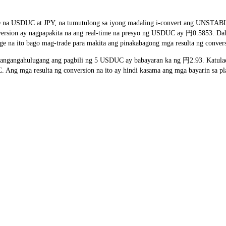
ate na USDUC at JPY, na tumutulong sa iyong madaling i-convert ang UNSTA
onversion ay nagpapakita na ang real-time na presyo ng USDUC ay 円0.5853. D
ge na ito bago mag-trade para makita ang pinakabagong mga resulta ng conver
ngangahulugang ang pagbili ng 5 USDUC ay babayaran ka ng 円2.93. Katulad 
ng mga resulta ng conversion na ito ay hindi kasama ang mga bayarin sa pl