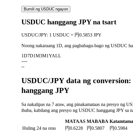
Bumili ng USDUC ngayon
USDUC hanggang JPY na tsart
USDUC
/
JPY
:
1 USDUC = 円0.5853 JPY
Noong nakaraang 1D, ang pagbabagu-bago ng USDUC h
1D
7D
1M
3M
1Y
ALL
--
--
--
USDUC/JPY data ng conversion: 
hanggang JPY
Sa nakalipas na 7 araw, ang pinakamataas na presyo ng 
ibaba, kabilang ang presyo ng USDUC hanggang JPY sa naka
MATAAS
MABABA
Katamtam
Huling 24 na oras
円0.6228
円0.5807
円0.5984