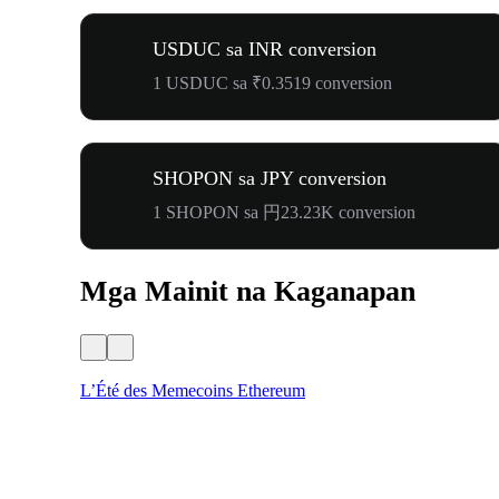
USDUC sa INR conversion
1 USDUC sa ₹0.3519 conversion
SHOPON sa JPY conversion
1 SHOPON sa 円23.23K conversion
Mga Mainit na Kaganapan
L’Été des Memecoins Ethereum