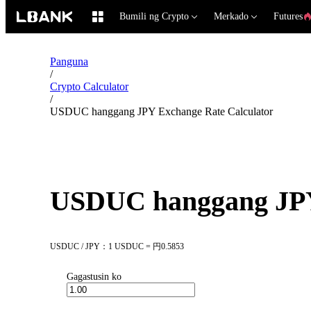
Bumili ng Crypto
Merkado
Futures
Panguna
/
Crypto Calculator
/
USDUC hanggang JPY Exchange Rate Calculator
USDUC hanggang JPY
USDUC / JPY：1 USDUC = 円0.5853
Gagastusin ko