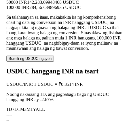
50000 INR
142,283.69948468 USDUC
100000 INR
284,567.39896935 USDUC
Sa talahanayan sa itaas, makakakita ka ng komprehensibong
chart ng data ng conversion na INR hanggang USDUC, na
nagpapakita ng ugnayan ng halaga ng INR at USDUC sa iba't
ibang karaniwang halaga ng conversion. Sinasaklaw ng listahan
ang mga halaga ng palitan mula 1 INR hanggang 100,000 INR
hanggang USDUC, na nagbibigay-daan sa iyong malinaw na
maunawaan ang halaga ng bawat conversion.
Bumili ng USDUC ngayon
USDUC hanggang INR na tsart
USDUC
/
INR
:
1 USDUC = ₹0.3514 INR
Noong nakaraang 1D, ang pagbabagu-bago ng USDUC
hanggang INR ay
-2.67%
.
1D
7D
1M
3M
1Y
ALL
--
--
--