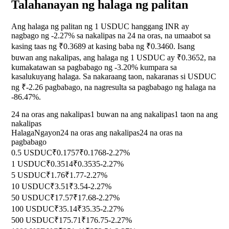
Talahanayan ng halaga ng palitan
Ang halaga ng palitan ng 1 USDUC hanggang INR ay
nagbago ng
-2.27%
sa nakalipas na 24 na oras, na umaabot sa
kasing taas ng ₹0.3689 at kasing baba ng ₹0.3460. Isang
buwan ang nakalipas, ang halaga ng 1 USDUC ay ₹0.3652, na
kumakatawan sa pagbabago ng
-3.20%
kumpara sa
kasalukuyang halaga. Sa nakaraang taon, nakaranas si USDUC
ng ₹-2.26 pagbabago, na nagresulta sa pagbabago ng halaga na
-86.47%
.
24 na oras ang nakalipas
1 buwan na ang nakalipas
1 taon na ang
nakalipas
Halaga
Ngayon
24 na oras ang nakalipas
24 na oras na
pagbabago
0.5 USDUC
₹0.1757
₹0.1768
-2.27%
1 USDUC
₹0.3514
₹0.3535
-2.27%
5 USDUC
₹1.76
₹1.77
-2.27%
10 USDUC
₹3.51
₹3.54
-2.27%
50 USDUC
₹17.57
₹17.68
-2.27%
100 USDUC
₹35.14
₹35.35
-2.27%
500 USDUC
₹175.71
₹176.75
-2.27%