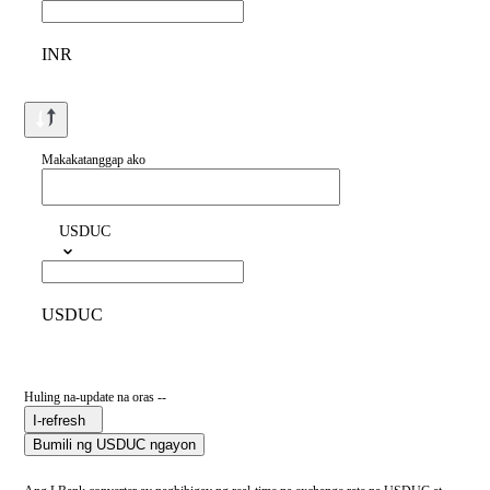
INR
Makakatanggap ako
USDUC
USDUC
Huling na-update na oras --
I-refresh
Bumili ng USDUC ngayon