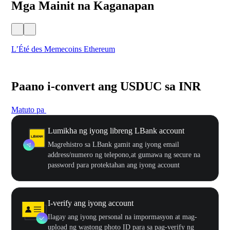
Mga Mainit na Kaganapan
L’Été des Memecoins Ethereum
WO
Paano i-convert ang USDUC sa INR
Matuto pa
Lumikha ng iyong libreng LBank account
Magrehistro sa LBank gamit ang iyong email
address/numero ng telepono,at gumawa ng secure na
password para protektahan ang iyong account
I-verify ang iyong account
Ilagay ang iyong personal na impormasyon at mag-
upload ng wastong photo ID para sa pag-verify ng