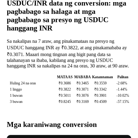
USDUC/INR data ng conversion: mga
pagbabago sa halaga at mga
pagbabago sa presyo ng USDUC
hanggang INR
Sa nakalipas na 7 araw, ang pinakamataas na presyo ng
USDUC hanggang INR ay ₹0.3822, at ang pinakamababa ay
₹0.3071. Maaari mong tingnan ang higit pang data sa
talahanayan sa ibaba, kabilang ang presyo ng USDUC
hanggang INR sa nakalipas na 24 na oras, 30 araw, at 90 araw.
MATAAS
MABABA
Katamtaman
Palitan
Huling 24 na oras
₹0.3686
₹0.3465
₹0.3559
-2.68%
1 linggo
₹0.3822
₹0.3071
₹0.3342
-1.44%
1 buwan
₹0.5011
₹0.3076
₹0.3901
-10.02%
3 buwan
₹0.8245
₹0.3169
₹0.4509
-57.15%
Mga karaniwang conversion