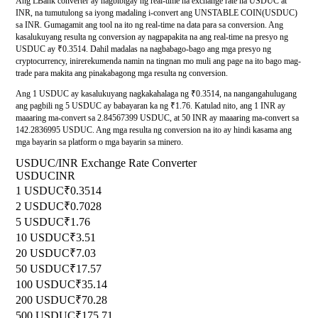
Ang LBank converter ay nagbibigay ng real-time na exchange rate na USDUC at
INR, na tumutulong sa iyong madaling i-convert ang UNSTABLE COIN(USDUC)
sa INR. Gumagamit ang tool na ito ng real-time na data para sa conversion. Ang
kasalukuyang resulta ng conversion ay nagpapakita na ang real-time na presyo ng
USDUC ay ₹0.3514. Dahil madalas na nagbabago-bago ang mga presyo ng
cryptocurrency, inirerekumenda namin na tingnan mo muli ang page na ito bago mag-
trade para makita ang pinakabagong mga resulta ng conversion.
Ang 1 USDUC ay kasalukuyang nagkakahalaga ng ₹0.3514, na nangangahulugang
ang pagbili ng 5 USDUC ay babayaran ka ng ₹1.76. Katulad nito, ang 1 INR ay
maaaring ma-convert sa 2.84567399 USDUC, at 50 INR ay maaaring ma-convert sa
142.2836995 USDUC. Ang mga resulta ng conversion na ito ay hindi kasama ang
mga bayarin sa platform o mga bayarin sa minero.
USDUC/INR Exchange Rate Converter
USDUC
INR
1 USDUC
₹0.3514
2 USDUC
₹0.7028
5 USDUC
₹1.76
10 USDUC
₹3.51
20 USDUC
₹7.03
50 USDUC
₹17.57
100 USDUC
₹35.14
200 USDUC
₹70.28
500 USDUC
₹175.71