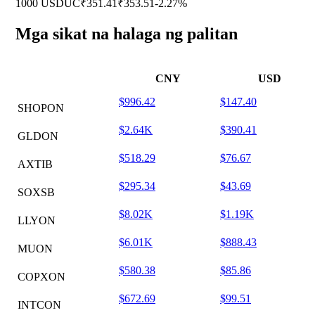
1000 USDUC
₹351.41
₹353.51
-2.27%
Mga sikat na halaga ng palitan
CNY
USD
$996.42
$147.40
SHOPON
$2.64K
$390.41
GLDON
$518.29
$76.67
AXTIB
$295.34
$43.69
SOXSB
$8.02K
$1.19K
LLYON
$6.01K
$888.43
MUON
$580.38
$85.86
COPXON
$672.69
$99.51
INTCON