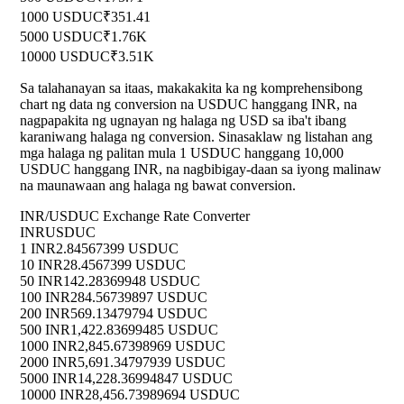
1000 USDUC
₹351.41
5000 USDUC
₹1.76K
10000 USDUC
₹3.51K
Sa talahanayan sa itaas, makakakita ka ng komprehensibong
chart ng data ng conversion na USDUC hanggang INR, na
nagpapakita ng ugnayan ng halaga ng USD sa iba't ibang
karaniwang halaga ng conversion. Sinasaklaw ng listahan ang
mga halaga ng palitan mula 1 USDUC hanggang 10,000
USDUC hanggang INR, na nagbibigay-daan sa iyong malinaw
na maunawaan ang halaga ng bawat conversion.
INR/USDUC Exchange Rate Converter
INR
USDUC
1 INR
2.84567399 USDUC
10 INR
28.4567399 USDUC
50 INR
142.28369948 USDUC
100 INR
284.56739897 USDUC
200 INR
569.13479794 USDUC
500 INR
1,422.83699485 USDUC
1000 INR
2,845.67398969 USDUC
2000 INR
5,691.34797939 USDUC
5000 INR
14,228.36994847 USDUC
10000 INR
28,456.73989694 USDUC