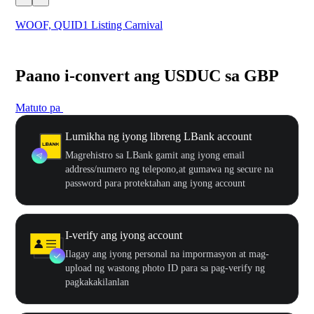
WOOF, QUID1 Listing Carnival
You
Paano i-convert ang USDUC sa GBP
Matuto pa
Lumikha ng iyong libreng LBank account
Magrehistro sa LBank gamit ang iyong email
address/numero ng telepono,at gumawa ng secure na
password para protektahan ang iyong account
I-verify ang iyong account
Ilagay ang iyong personal na impormasyon at mag-
upload ng wastong photo ID para sa pag-verify ng
pagkakakilanlan