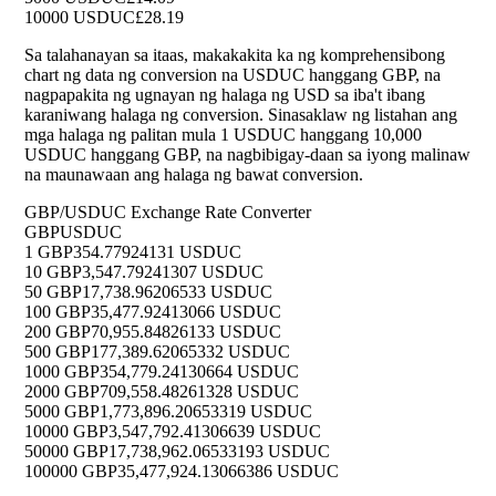
10000 USDUC
£28.19
Sa talahanayan sa itaas, makakakita ka ng komprehensibong
chart ng data ng conversion na USDUC hanggang GBP, na
nagpapakita ng ugnayan ng halaga ng USD sa iba't ibang
karaniwang halaga ng conversion. Sinasaklaw ng listahan ang
mga halaga ng palitan mula 1 USDUC hanggang 10,000
USDUC hanggang GBP, na nagbibigay-daan sa iyong malinaw
na maunawaan ang halaga ng bawat conversion.
GBP/USDUC Exchange Rate Converter
GBP
USDUC
1 GBP
354.77924131 USDUC
10 GBP
3,547.79241307 USDUC
50 GBP
17,738.96206533 USDUC
100 GBP
35,477.92413066 USDUC
200 GBP
70,955.84826133 USDUC
500 GBP
177,389.62065332 USDUC
1000 GBP
354,779.24130664 USDUC
2000 GBP
709,558.48261328 USDUC
5000 GBP
1,773,896.20653319 USDUC
10000 GBP
3,547,792.41306639 USDUC
50000 GBP
17,738,962.06533193 USDUC
100000 GBP
35,477,924.13066386 USDUC