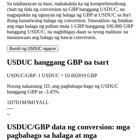
Sa talahanayan sa itaas, makakakita ka ng komprehensibong
chart ng data ng conversion na GBP hanggang USDUC, na
nagpapakita ng ugnayan ng halaga ng GBP at USDUC sa iba't
ibang karaniwang halaga ng conversion. Sinasaklaw ng listahan
ang mga halaga ng palitan mula 1 GBP hanggang 100,000 GBP
hanggang USDUC, na nagbibigay-daan sa iyong malinaw na
maunawaan ang halaga ng bawat conversion.
Bumili ng USDUC ngayon
USDUC hanggang GBP na tsart
USDUC
/
GBP
:
1 USDUC = £0.002819 GBP
Noong nakaraang 1D, ang pagbabagu-bago ng USDUC
hanggang GBP ay
-3.45%
.
1D
7D
1M
3M
1Y
ALL
--
--
--
USDUC/GBP data ng conversion: mga
pagbabago sa halaga at mga