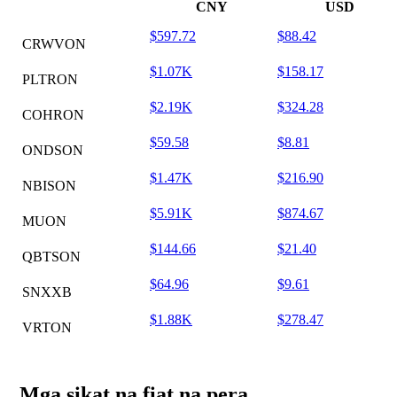
CNY
USD
$597.72
$88.42
CRWVON
$1.07K
$158.17
PLTRON
$2.19K
$324.28
COHRON
$59.58
$8.81
ONDSON
$1.47K
$216.90
NBISON
$5.91K
$874.67
MUON
$144.66
$21.40
QBTSON
$64.96
$9.61
SNXXB
$1.88K
$278.47
VRTON
Mga sikat na fiat na pera