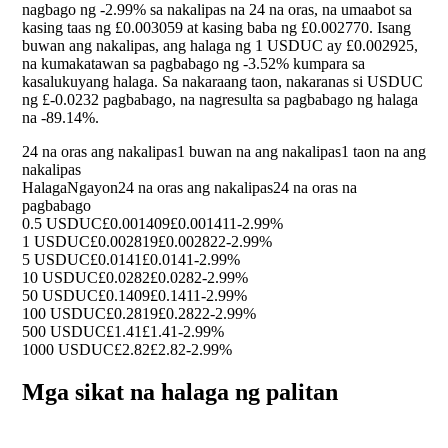
nagbago ng
-2.99%
sa nakalipas na 24 na oras, na umaabot sa
kasing taas ng £0.003059 at kasing baba ng £0.002770. Isang
buwan ang nakalipas, ang halaga ng 1 USDUC ay £0.002925,
na kumakatawan sa pagbabago ng
-3.52%
kumpara sa
kasalukuyang halaga. Sa nakaraang taon, nakaranas si USDUC
ng £-0.0232 pagbabago, na nagresulta sa pagbabago ng halaga
na
-89.14%
.
24 na oras ang nakalipas
1 buwan na ang nakalipas
1 taon na ang
nakalipas
Halaga
Ngayon
24 na oras ang nakalipas
24 na oras na
pagbabago
0.5 USDUC
£0.001409
£0.001411
-2.99%
1 USDUC
£0.002819
£0.002822
-2.99%
5 USDUC
£0.0141
£0.0141
-2.99%
10 USDUC
£0.0282
£0.0282
-2.99%
50 USDUC
£0.1409
£0.1411
-2.99%
100 USDUC
£0.2819
£0.2822
-2.99%
500 USDUC
£1.41
£1.41
-2.99%
1000 USDUC
£2.82
£2.82
-2.99%
Mga sikat na halaga ng palitan