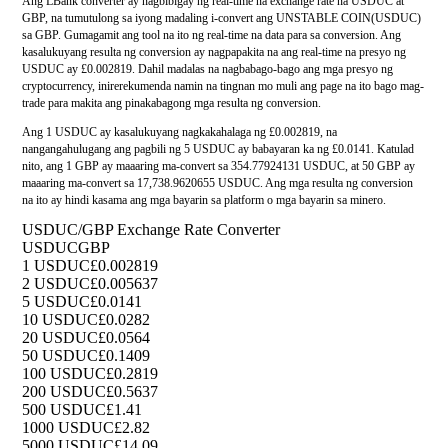
Ang LBank converter ay nagbibigay ng real-time na exchange rate na USDUC at
GBP, na tumutulong sa iyong madaling i-convert ang UNSTABLE COIN(USDUC)
sa GBP. Gumagamit ang tool na ito ng real-time na data para sa conversion. Ang
kasalukuyang resulta ng conversion ay nagpapakita na ang real-time na presyo ng
USDUC ay £0.002819. Dahil madalas na nagbabago-bago ang mga presyo ng
cryptocurrency, inirerekumenda namin na tingnan mo muli ang page na ito bago mag-
trade para makita ang pinakabagong mga resulta ng conversion.
Ang 1 USDUC ay kasalukuyang nagkakahalaga ng £0.002819, na
nangangahulugang ang pagbili ng 5 USDUC ay babayaran ka ng £0.0141. Katulad
nito, ang 1 GBP ay maaaring ma-convert sa 354.77924131 USDUC, at 50 GBP ay
maaaring ma-convert sa 17,738.9620655 USDUC. Ang mga resulta ng conversion
na ito ay hindi kasama ang mga bayarin sa platform o mga bayarin sa minero.
USDUC/GBP Exchange Rate Converter
USDUC
GBP
1 USDUC
£0.002819
2 USDUC
£0.005637
5 USDUC
£0.0141
10 USDUC
£0.0282
20 USDUC
£0.0564
50 USDUC
£0.1409
100 USDUC
£0.2819
200 USDUC
£0.5637
500 USDUC
£1.41
1000 USDUC
£2.82
5000 USDUC
£14.09