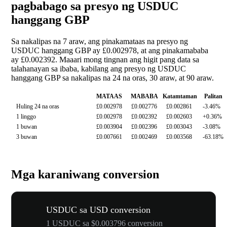
pagbabago sa presyo ng USDUC
hanggang GBP
Sa nakalipas na 7 araw, ang pinakamataas na presyo ng
USDUC hanggang GBP ay £0.002978, at ang pinakamababa
ay £0.002392. Maaari mong tingnan ang higit pang data sa
talahanayan sa ibaba, kabilang ang presyo ng USDUC
hanggang GBP sa nakalipas na 24 na oras, 30 araw, at 90 araw.
MATAAS
MABABA
Katamtaman
Palitan
Huling 24 na oras
£0.002978
£0.002776
£0.002861
-3.46%
1 linggo
£0.002978
£0.002392
£0.002603
+0.36%
1 buwan
£0.003904
£0.002396
£0.003043
-3.08%
3 buwan
£0.007661
£0.002469
£0.003568
-63.18%
Mga karaniwang conversion
USDUC sa USD conversion
1 USDUC sa $0.003796 conversion