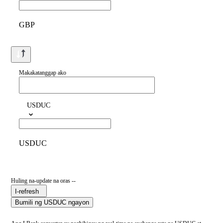
GBP
Makakatanggap ako
USDUC
USDUC
Huling na-update na oras --
I-refresh
Bumili ng USDUC ngayon