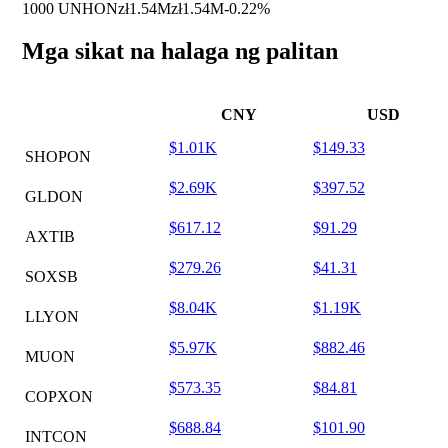
1000 UNHON
zł1.54M
zł1.54M
-0.22%
Mga sikat na halaga ng palitan
CNY
USD
$1.01K
$149.33
SHOPON
$2.69K
$397.52
GLDON
$617.12
$91.29
AXTIB
$279.26
$41.31
SOXSB
$8.04K
$1.19K
LLYON
$5.97K
$882.46
MUON
$573.35
$84.81
COPXON
$688.84
$101.90
INTCON