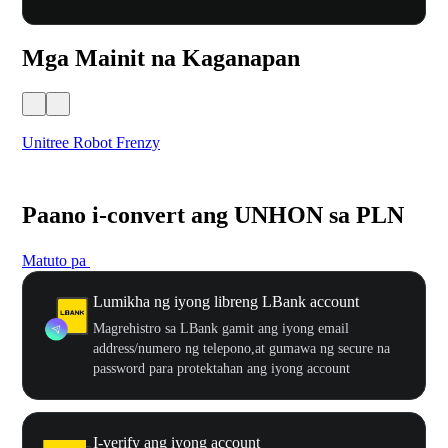
Mga Mainit na Kaganapan
Unitree Robot Frenzy
$50
Paano i-convert ang UNHON sa PLN
Matuto pa
Lumikha ng iyong libreng LBank account
Magrehistro sa LBank gamit ang iyong email
address/numero ng telepono,at gumawa ng secure na
password para protektahan ang iyong account
I-verify ang iyong account