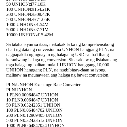
50 UNHON
zł77.10K
100 UNHON
zł154.21K
200 UNHON
zł308.42K
500 UNHON
zł771.05K
1000 UNHON
zł1.54M
5000 UNHON
zł7.71M
10000 UNHON
zł15.42M
Sa talahanayan sa itaas, makakakita ka ng komprehensibong
chart ng data ng conversion na UNHON hanggang PLN, na
nagpapakita ng ugnayan ng halaga ng USD sa iba't ibang
karaniwang halaga ng conversion. Sinasaklaw ng listahan ang
mga halaga ng palitan mula 1 UNHON hanggang 10,000
UNHON hanggang PLN, na nagbibigay-daan sa iyong
malinaw na maunawaan ang halaga ng bawat conversion.
PLN/UNHON Exchange Rate Converter
PLN
UNHON
1 PLN
0.00064847 UNHON
10 PLN
0.0064847 UNHON
50 PLN
0.03242351 UNHON
100 PLN
0.06484702 UNHON
200 PLN
0.12969405 UNHON
500 PLN
0.32423512 UNHON
1000 PLN
0.64847024 UNHON