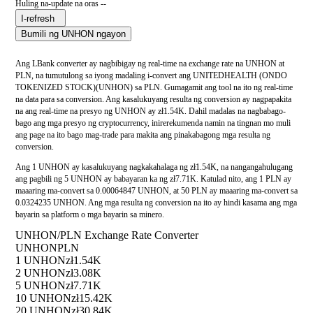
Huling na-update na oras --
I-refresh
Bumili ng UNHON ngayon
Ang LBank converter ay nagbibigay ng real-time na exchange rate na UNHON at
PLN, na tumutulong sa iyong madaling i-convert ang UNITEDHEALTH (ONDO
TOKENIZED STOCK)(UNHON) sa PLN. Gumagamit ang tool na ito ng real-time
na data para sa conversion. Ang kasalukuyang resulta ng conversion ay nagpapakita
na ang real-time na presyo ng UNHON ay zł1.54K. Dahil madalas na nagbabago-
bago ang mga presyo ng cryptocurrency, inirerekumenda namin na tingnan mo muli
ang page na ito bago mag-trade para makita ang pinakabagong mga resulta ng
conversion.
Ang 1 UNHON ay kasalukuyang nagkakahalaga ng zł1.54K, na nangangahulugang
ang pagbili ng 5 UNHON ay babayaran ka ng zł7.71K. Katulad nito, ang 1 PLN ay
maaaring ma-convert sa 0.00064847 UNHON, at 50 PLN ay maaaring ma-convert sa
0.0324235 UNHON. Ang mga resulta ng conversion na ito ay hindi kasama ang mga
bayarin sa platform o mga bayarin sa minero.
UNHON/PLN Exchange Rate Converter
UNHON
PLN
1 UNHON
zł1.54K
2 UNHON
zł3.08K
5 UNHON
zł7.71K
10 UNHON
zł15.42K
20 UNHON
zł30.84K