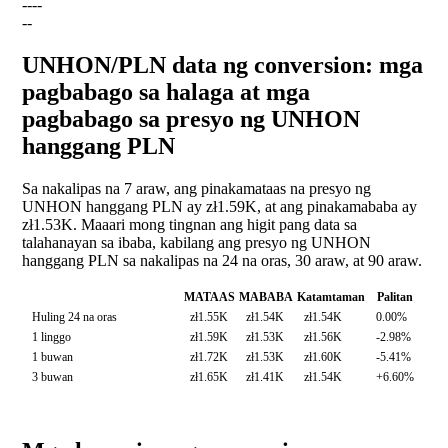
--
--
--
UNHON/PLN data ng conversion: mga
pagbabago sa halaga at mga
pagbabago sa presyo ng UNHON
hanggang PLN
Sa nakalipas na 7 araw, ang pinakamataas na presyo ng
UNHON hanggang PLN ay zł1.59K, at ang pinakamababa ay
zł1.53K. Maaari mong tingnan ang higit pang data sa
talahanayan sa ibaba, kabilang ang presyo ng UNHON
hanggang PLN sa nakalipas na 24 na oras, 30 araw, at 90 araw.
MATAAS
MABABA
Katamtaman
Palitan
Huling 24 na oras
zł1.55K
zł1.54K
zł1.54K
0.00%
1 linggo
zł1.59K
zł1.53K
zł1.56K
-2.98%
1 buwan
zł1.72K
zł1.53K
zł1.60K
-5.41%
3 buwan
zł1.65K
zł1.41K
zł1.54K
+6.60%