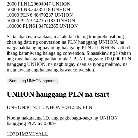
2000 PLN
1.29694047 UNHON
5000 PLN
3.24235118 UNHON
10000 PLN
6.48470237 UNHON
50000 PLN
32.42351183 UNHON
100000 PLN
64.84702365 UNHON
Sa talahanayan sa itaas, makakakita ka ng komprehensibong
chart ng data ng conversion na PLN hanggang UNHON, na
nagpapakita ng ugnayan ng halaga ng PLN at UNHON sa iba't
ibang karaniwang halaga ng conversion. Sinasaklaw ng listahan
ang mga halaga ng palitan mula 1 PLN hanggang 100,000 PLN
hanggang UNHON, na nagbibigay-daan sa iyong malinaw na
maunawaan ang halaga ng bawat conversion.
Bumili ng UNHON ngayon
UNHON hanggang PLN na tsart
UNHON
/
PLN
:
1 UNHON = zł1.54K PLN
Noong nakaraang 1D, ang pagbabagu-bago ng UNHON
hanggang PLN ay
0.00%
.
1D
7D
1M
3M
1Y
ALL