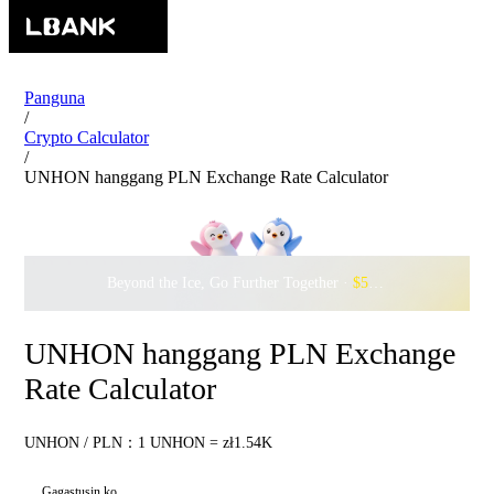
Panguna
/
Crypto Calculator
/
UNHON hanggang PLN Exchange Rate Calculator
Beyond the Ice, Go Further Together ·
$500,000
to Waddle w
UNHON hanggang PLN Exchange
Rate Calculator
UNHON / PLN：1 UNHON = zł1.54K
Gagastusin ko