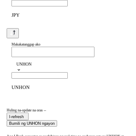
JPY
Makakatanggap ako
UNHON
UNHON
Huling na-update na oras --
I-refresh
Bumili ng UNHON ngayon