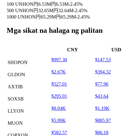
100 UNHON
円6.53M
円6.53M
-2.45%
500 UNHON
円32.65M
円32.64M
-2.45%
1000 UNHON
円65.29M
円65.29M
-2.45%
Mga sikat na halaga ng palitan
CNY
USD
$997.30
$147.53
SHOPON
$2.67K
$394.32
GLDON
$527.01
$77.96
AXTIB
$295.01
$43.64
SOXSB
$8.04K
$1.19K
LLYON
$5.99K
$885.97
MUON
$582.57
$86.18
COPXON