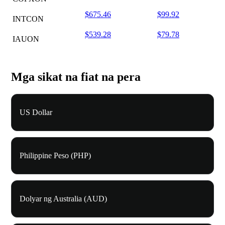
$675.46
$99.92
INTCON
$539.28
$79.78
IAUON
Mga sikat na fiat na pera
US Dollar
Philippine Peso (PHP)
Dolyar ng Australia (AUD)