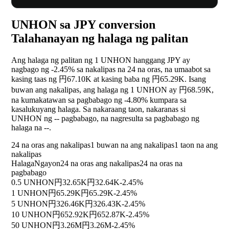
UNHON sa JPY conversion
Talahanayan ng halaga ng palitan
Ang halaga ng palitan ng 1 UNHON hanggang JPY ay
nagbago ng
-2.45%
sa nakalipas na 24 na oras, na umaabot sa
kasing taas ng 円67.10K at kasing baba ng 円65.29K. Isang
buwan ang nakalipas, ang halaga ng 1 UNHON ay 円68.59K,
na kumakatawan sa pagbabago ng
-4.80%
kumpara sa
kasalukuyang halaga. Sa nakaraang taon, nakaranas si
UNHON ng
--
pagbabago, na nagresulta sa pagbabago ng
halaga na
--
.
24 na oras ang nakalipas
1 buwan na ang nakalipas
1 taon na ang
nakalipas
Halaga
Ngayon
24 na oras ang nakalipas
24 na oras na
pagbabago
0.5 UNHON
円32.65K
円32.64K
-2.45%
1 UNHON
円65.29K
円65.29K
-2.45%
5 UNHON
円326.46K
円326.43K
-2.45%
10 UNHON
円652.92K
円652.87K
-2.45%
50 UNHON
円3.26M
円3.26M
-2.45%