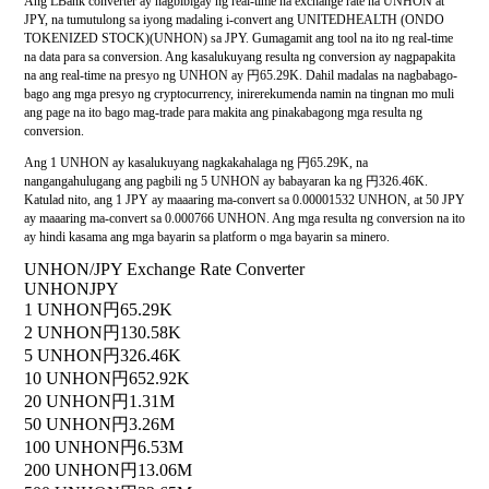
Ang LBank converter ay nagbibigay ng real-time na exchange rate na UNHON at
JPY, na tumutulong sa iyong madaling i-convert ang UNITEDHEALTH (ONDO
TOKENIZED STOCK)(UNHON) sa JPY. Gumagamit ang tool na ito ng real-time
na data para sa conversion. Ang kasalukuyang resulta ng conversion ay nagpapakita
na ang real-time na presyo ng UNHON ay 円65.29K. Dahil madalas na nagbabago-
bago ang mga presyo ng cryptocurrency, inirerekumenda namin na tingnan mo muli
ang page na ito bago mag-trade para makita ang pinakabagong mga resulta ng
conversion.
Ang 1 UNHON ay kasalukuyang nagkakahalaga ng 円65.29K, na
nangangahulugang ang pagbili ng 5 UNHON ay babayaran ka ng 円326.46K.
Katulad nito, ang 1 JPY ay maaaring ma-convert sa 0.00001532 UNHON, at 50 JPY
ay maaaring ma-convert sa 0.000766 UNHON. Ang mga resulta ng conversion na ito
ay hindi kasama ang mga bayarin sa platform o mga bayarin sa minero.
UNHON/JPY Exchange Rate Converter
UNHON
JPY
1 UNHON
円65.29K
2 UNHON
円130.58K
5 UNHON
円326.46K
10 UNHON
円652.92K
20 UNHON
円1.31M
50 UNHON
円3.26M
100 UNHON
円6.53M
200 UNHON
円13.06M