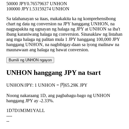
50000 JPY
0.76579637 UNHON
100000 JPY
1.53159274 UNHON
Sa talahanayan sa itaas, makakakita ka ng komprehensibong
chart ng data ng conversion na JPY hanggang UNHON, na
nagpapakita ng ugnayan ng halaga ng JPY at UNHON sa iba't
ibang karaniwang halaga ng conversion. Sinasaklaw ng listahan
ang mga halaga ng palitan mula 1 JPY hanggang 100,000 JPY
hanggang UNHON, na nagbibigay-daan sa iyong malinaw na
maunawaan ang halaga ng bawat conversion.
Bumili ng UNHON ngayon
UNHON hanggang JPY na tsart
UNHON
/
JPY
:
1 UNHON = 円65.29K JPY
Noong nakaraang 1D, ang pagbabagu-bago ng UNHON
hanggang JPY ay
-2.33%
.
1D
7D
1M
3M
1Y
ALL
--
--
--