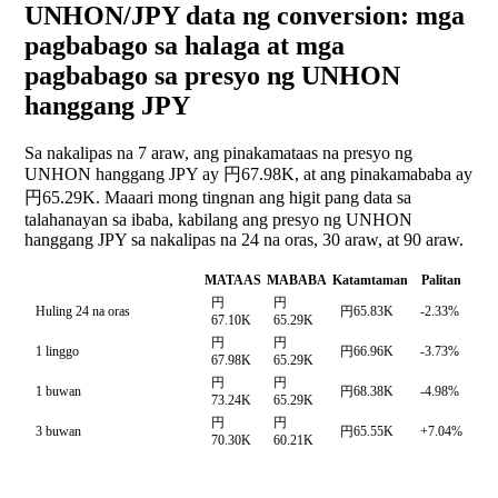
UNHON/JPY data ng conversion: mga
pagbabago sa halaga at mga
pagbabago sa presyo ng UNHON
hanggang JPY
Sa nakalipas na 7 araw, ang pinakamataas na presyo ng
UNHON hanggang JPY ay 円67.98K, at ang pinakamababa ay
円65.29K. Maaari mong tingnan ang higit pang data sa
talahanayan sa ibaba, kabilang ang presyo ng UNHON
hanggang JPY sa nakalipas na 24 na oras, 30 araw, at 90 araw.
MATAAS
MABABA
Katamtaman
Palitan
円
円
Huling 24 na oras
円65.83K
-2.33%
67.10K
65.29K
円
円
1 linggo
円66.96K
-3.73%
67.98K
65.29K
円
円
1 buwan
円68.38K
-4.98%
73.24K
65.29K
円
円
3 buwan
円65.55K
+7.04%
70.30K
60.21K