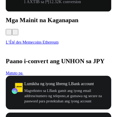
1 AXTIB sa 円12.32K conversion
Mga Mainit na Kaganapan
L’Été des Memecoins Ethereum
WO
Paano i-convert ang UNHON sa JPY
Matuto pa
Lumikha ng iyong libreng LBank account
Magrehistro sa LBank gamit ang iyong email
address/numero ng telepono,at gumawa ng secure na
password para protektahan ang iyong account