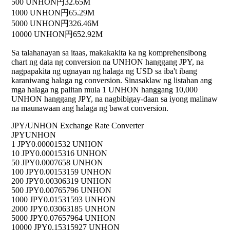
500 UNHON
円32.65M
1000 UNHON
円65.29M
5000 UNHON
円326.46M
10000 UNHON
円652.92M
Sa talahanayan sa itaas, makakakita ka ng komprehensibong
chart ng data ng conversion na UNHON hanggang JPY, na
nagpapakita ng ugnayan ng halaga ng USD sa iba't ibang
karaniwang halaga ng conversion. Sinasaklaw ng listahan ang
mga halaga ng palitan mula 1 UNHON hanggang 10,000
UNHON hanggang JPY, na nagbibigay-daan sa iyong malinaw
na maunawaan ang halaga ng bawat conversion.
JPY/UNHON Exchange Rate Converter
JPY
UNHON
1 JPY
0.00001532 UNHON
10 JPY
0.00015316 UNHON
50 JPY
0.0007658 UNHON
100 JPY
0.00153159 UNHON
200 JPY
0.00306319 UNHON
500 JPY
0.00765796 UNHON
1000 JPY
0.01531593 UNHON
2000 JPY
0.03063185 UNHON
5000 JPY
0.07657964 UNHON
10000 JPY
0.15315927 UNHON