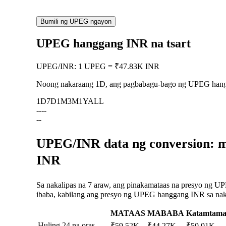
Bumili ng UPEG ngayon
UPEG hanggang INR na tsart
UPEG
/
INR
:
1 UPEG = ₹47.83K INR
Noong nakaraang 1D, ang pagbabagu-bago ng UPEG han
1D
7D
1M
3M
1Y
ALL
--
--
--
UPEG/INR data ng conversion: m
INR
Sa nakalipas na 7 araw, ang pinakamataas na presyo ng U
ibaba, kabilang ang presyo ng UPEG hanggang INR sa nakal
MATAAS
MABABA
Katamtam
Huling 24 na oras
₹59.52K
₹44.27K
₹50.01K