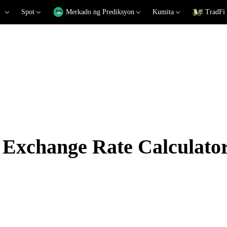
Spot
Merkado ng Prediksyon
Kumita
TradFi
xchange Rate Calculato