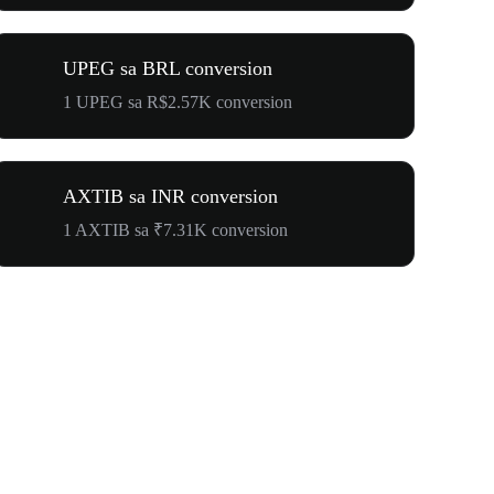
UPEG sa BRL conversion
1 UPEG sa R$2.57K conversion
AXTIB sa INR conversion
1 AXTIB sa ₹7.31K conversion
WOOF, QUI