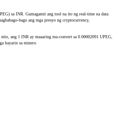
EG) sa INR. Gumagamit ang tool na ito ng real-time na data
 nagbabago-bago ang mga presyo ng cryptocurrency,
 nito, ang 1 INR ay maaaring ma-convert sa 0.00002091 UPEG,
ga bayarin sa minero.