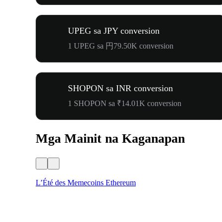
UPEG sa JPY conversion
1 UPEG sa 円79.50K conversion
SHOPON sa INR conversion
1 SHOPON sa ₹14.01K conversion
Mga Mainit na Kaganapan
L’Été des Memecoins Ethereum