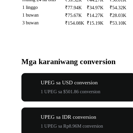
1 linggo
₹77.94K
₹34.97K
₹54.32K
1 buwan
₹75.67K
₹14.27K
₹28.03K
3 buwan
₹154.08K
₹15.19K
₹53.10K
Mga karaniwang conversion
UPEG sa USD conversion
1 UPEG sa $501.86 conversion
UPEG sa IDR conversion
1 UPEG sa Rp8.96M conversion