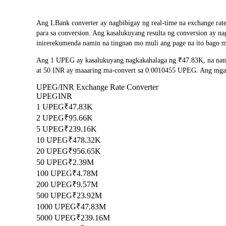
Ang LBank converter ay nagbibigay ng real-time na exchange ra
para sa conversion. Ang kasalukuyang resulta ng conversion ay 
inirerekumenda namin na tingnan mo muli ang page na ito bago m
Ang 1 UPEG ay kasalukuyang nagkakahalaga ng ₹47.83K, na nang
at 50 INR ay maaaring ma-convert sa 0.0010455 UPEG. Ang mga re
UPEG/INR Exchange Rate Converter
UPEG
INR
1 UPEG
₹47.83K
2 UPEG
₹95.66K
5 UPEG
₹239.16K
10 UPEG
₹478.32K
20 UPEG
₹956.65K
50 UPEG
₹2.39M
100 UPEG
₹4.78M
200 UPEG
₹9.57M
500 UPEG
₹23.92M
1000 UPEG
₹47.83M
5000 UPEG
₹239.16M