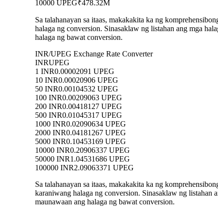
10000 UPEG
₹478.32M
Sa talahanayan sa itaas, makakakita ka ng komprehensibo
halaga ng conversion. Sinasaklaw ng listahan ang mga h
halaga ng bawat conversion.
INR/UPEG Exchange Rate Converter
INR
UPEG
1 INR
0.00002091 UPEG
10 INR
0.00020906 UPEG
50 INR
0.00104532 UPEG
100 INR
0.00209063 UPEG
200 INR
0.00418127 UPEG
500 INR
0.01045317 UPEG
1000 INR
0.02090634 UPEG
2000 INR
0.04181267 UPEG
5000 INR
0.10453169 UPEG
10000 INR
0.20906337 UPEG
50000 INR
1.04531686 UPEG
100000 INR
2.09063371 UPEG
Sa talahanayan sa itaas, makakakita ka ng komprehensibo
karaniwang halaga ng conversion. Sinasaklaw ng listaha
maunawaan ang halaga ng bawat conversion.