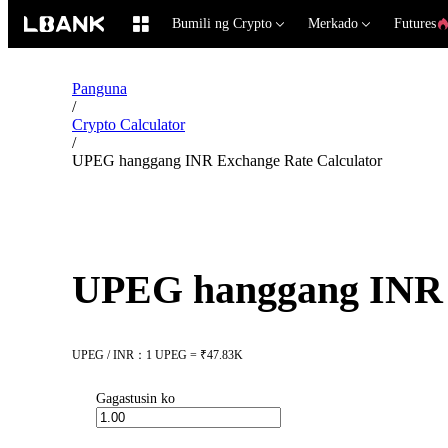
Bumili ng Crypto
Merkado
Futures
Panguna
/
Crypto Calculator
/
UPEG hanggang INR Exchange Rate Calculator
UPEG hanggang INR E
UPEG / INR：1 UPEG = ₹47.83K
Gagastusin ko