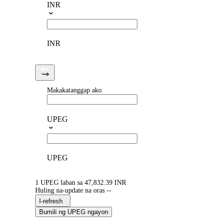
INR
INR
Makakatanggap ako
UPEG
UPEG
1 UPEG laban sa 47,832.39 INR
Huling na-update na oras --
I-refresh
Bumili ng UPEG ngayon