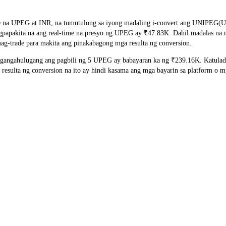
te na UPEG at INR, na tumutulong sa iyong madaling i-convert ang UNIPEG(UP
nagpapakita na ang real-time na presyo ng UPEG ay ₹47.83K. Dahil madalas na
ag-trade para makita ang pinakabagong mga resulta ng conversion.
angahulugang ang pagbili ng 5 UPEG ay babayaran ka ng ₹239.16K. Katulad
sulta ng conversion na ito ay hindi kasama ang mga bayarin sa platform o m