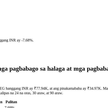
ggang INR ay
-7.68%
.
ga pagbabago sa halaga at mga pagbab
PEG hanggang INR ay ₹77.94K, at ang pinakamababa ay ₹34.97K. Maaar
ipas na 24 na oras, 30 araw, at 90 araw.
an
Palitan
-7.69%