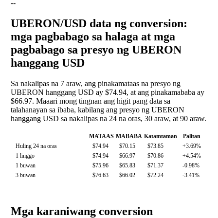
--
UBERON/USD data ng conversion:
mga pagbabago sa halaga at mga
pagbabago sa presyo ng UBERON
hanggang USD
Sa nakalipas na 7 araw, ang pinakamataas na presyo ng
UBERON hanggang USD ay $74.94, at ang pinakamababa ay
$66.97. Maaari mong tingnan ang higit pang data sa
talahanayan sa ibaba, kabilang ang presyo ng UBERON
hanggang USD sa nakalipas na 24 na oras, 30 araw, at 90 araw.
MATAAS
MABABA
Katamtaman
Palitan
Huling 24 na oras
$74.94
$70.15
$73.85
+3.69%
1 linggo
$74.94
$66.97
$70.86
+4.54%
1 buwan
$75.96
$65.83
$71.37
-0.98%
3 buwan
$76.63
$66.02
$72.24
-3.41%
Mga karaniwang conversion