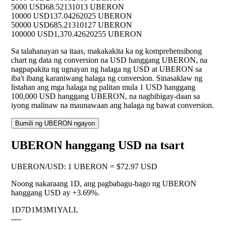
5000 USD
68.52131013 UBERON
10000 USD
137.04262025 UBERON
50000 USD
685.21310127 UBERON
100000 USD
1,370.42620255 UBERON
Sa talahanayan sa itaas, makakakita ka ng komprehensibong
chart ng data ng conversion na USD hanggang UBERON, na
nagpapakita ng ugnayan ng halaga ng USD at UBERON sa
iba't ibang karaniwang halaga ng conversion. Sinasaklaw ng
listahan ang mga halaga ng palitan mula 1 USD hanggang
100,000 USD hanggang UBERON, na nagbibigay-daan sa
iyong malinaw na maunawaan ang halaga ng bawat conversion.
Bumili ng UBERON ngayon
UBERON hanggang USD na tsart
UBERON
/
USD
:
1 UBERON = $72.97 USD
Noong nakaraang 1D, ang pagbabagu-bago ng UBERON
hanggang USD ay
+3.69%
.
1D
7D
1M
3M
1Y
ALL
--
--