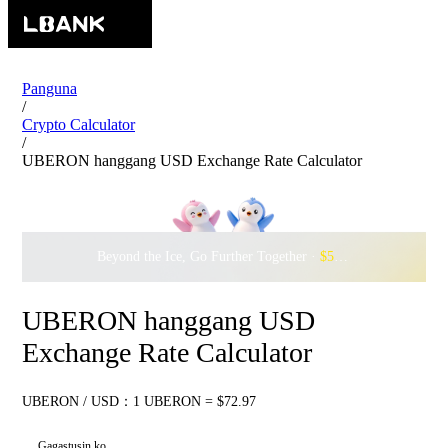
Panguna
/
Crypto Calculator
/
UBERON hanggang USD Exchange Rate Calculator
Beyond the Ice, Go Further Together ·
$500,000
to Waddle w
UBERON hanggang USD
Exchange Rate Calculator
UBERON / USD：1 UBERON = $72.97
Gagastusin ko