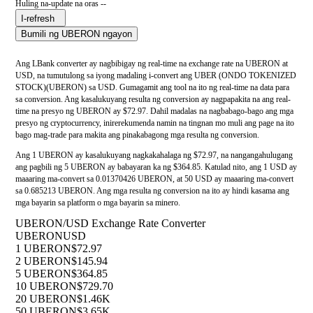
Huling na-update na oras --
I-refresh
Bumili ng UBERON ngayon
Ang LBank converter ay nagbibigay ng real-time na exchange rate na UBERON at
USD, na tumutulong sa iyong madaling i-convert ang UBER (ONDO TOKENIZED
STOCK)(UBERON) sa USD. Gumagamit ang tool na ito ng real-time na data para
sa conversion. Ang kasalukuyang resulta ng conversion ay nagpapakita na ang real-
time na presyo ng UBERON ay $72.97. Dahil madalas na nagbabago-bago ang mga
presyo ng cryptocurrency, inirerekumenda namin na tingnan mo muli ang page na ito
bago mag-trade para makita ang pinakabagong mga resulta ng conversion.
Ang 1 UBERON ay kasalukuyang nagkakahalaga ng $72.97, na nangangahulugang
ang pagbili ng 5 UBERON ay babayaran ka ng $364.85. Katulad nito, ang 1 USD ay
maaaring ma-convert sa 0.01370426 UBERON, at 50 USD ay maaaring ma-convert
sa 0.685213 UBERON. Ang mga resulta ng conversion na ito ay hindi kasama ang
mga bayarin sa platform o mga bayarin sa minero.
UBERON/USD Exchange Rate Converter
UBERON
USD
1 UBERON
$72.97
2 UBERON
$145.94
5 UBERON
$364.85
10 UBERON
$729.70
20 UBERON
$1.46K
50 UBERON
$3.65K