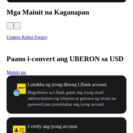
Mga Mainit na Kaganapan
Unitree Robot Frenzy
$50
Paano i-convert ang UBERON sa USD
Matuto pa
Lumikha ng iyong libreng LBank account
Magrehistro sa LBank gamit ang iyong email
address/numero ng telepono,at gumawa ng secure na
password para protektahan ang iyong account
I-verify ang iyong account