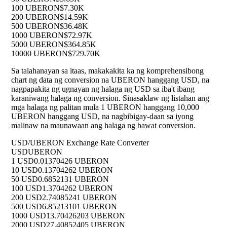
100 UBERON
$7.30K
200 UBERON
$14.59K
500 UBERON
$36.48K
1000 UBERON
$72.97K
5000 UBERON
$364.85K
10000 UBERON
$729.70K
Sa talahanayan sa itaas, makakakita ka ng komprehensibong
chart ng data ng conversion na UBERON hanggang USD, na
nagpapakita ng ugnayan ng halaga ng USD sa iba't ibang
karaniwang halaga ng conversion. Sinasaklaw ng listahan ang
mga halaga ng palitan mula 1 UBERON hanggang 10,000
UBERON hanggang USD, na nagbibigay-daan sa iyong
malinaw na maunawaan ang halaga ng bawat conversion.
USD/UBERON Exchange Rate Converter
USD
UBERON
1 USD
0.01370426 UBERON
10 USD
0.13704262 UBERON
50 USD
0.6852131 UBERON
100 USD
1.3704262 UBERON
200 USD
2.74085241 UBERON
500 USD
6.85213101 UBERON
1000 USD
13.70426203 UBERON
2000 USD
27.40852405 UBERON