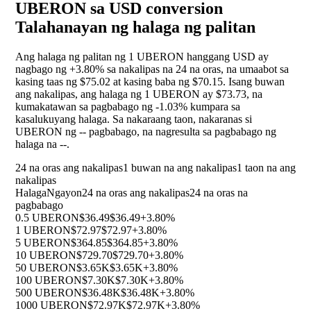
UBERON sa USD conversion
Talahanayan ng halaga ng palitan
Ang halaga ng palitan ng 1 UBERON hanggang USD ay
nagbago ng
+3.80%
sa nakalipas na 24 na oras, na umaabot sa
kasing taas ng $75.02 at kasing baba ng $70.15. Isang buwan
ang nakalipas, ang halaga ng 1 UBERON ay $73.73, na
kumakatawan sa pagbabago ng
-1.03%
kumpara sa
kasalukuyang halaga. Sa nakaraang taon, nakaranas si
UBERON ng
--
pagbabago, na nagresulta sa pagbabago ng
halaga na
--
.
24 na oras ang nakalipas
1 buwan na ang nakalipas
1 taon na ang
nakalipas
Halaga
Ngayon
24 na oras ang nakalipas
24 na oras na
pagbabago
0.5 UBERON
$36.49
$36.49
+3.80%
1 UBERON
$72.97
$72.97
+3.80%
5 UBERON
$364.85
$364.85
+3.80%
10 UBERON
$729.70
$729.70
+3.80%
50 UBERON
$3.65K
$3.65K
+3.80%
100 UBERON
$7.30K
$7.30K
+3.80%
500 UBERON
$36.48K
$36.48K
+3.80%
1000 UBERON
$72.97K
$72.97K
+3.80%