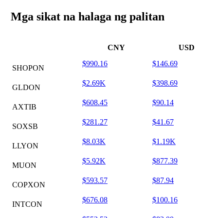
Mga sikat na halaga ng palitan
CNY
USD
$990.16
$146.69
SHOPON
$2.69K
$398.69
GLDON
$608.45
$90.14
AXTIB
$281.27
$41.67
SOXSB
$8.03K
$1.19K
LLYON
$5.92K
$877.39
MUON
$593.57
$87.94
COPXON
$676.08
$100.16
INTCON