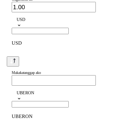
USD
USD
Makakatanggap ako
UBERON
UBERON