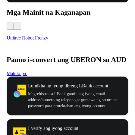
Mga Mainit na Kaganapan
Unitree Robot Frenzy
$50
Paano i-convert ang UBERON sa AUD
Matuto pa
Lumikha ng iyong libreng LBank account
Magrehistro sa LBank gamit ang iyong email
address/numero ng telepono,at gumawa ng secure na
password para protektahan ang iyong account
I-verify ang iyong account