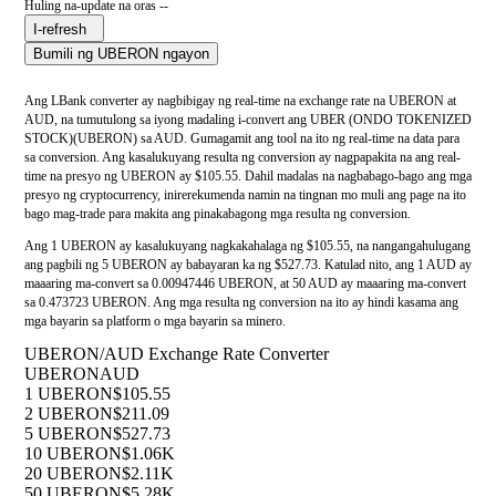
Huling na-update na oras --
I-refresh
Bumili ng UBERON ngayon
Ang LBank converter ay nagbibigay ng real-time na exchange rate na UBERON at
AUD, na tumutulong sa iyong madaling i-convert ang UBER (ONDO TOKENIZED
STOCK)(UBERON) sa AUD. Gumagamit ang tool na ito ng real-time na data para
sa conversion. Ang kasalukuyang resulta ng conversion ay nagpapakita na ang real-
time na presyo ng UBERON ay $105.55. Dahil madalas na nagbabago-bago ang mga
presyo ng cryptocurrency, inirerekumenda namin na tingnan mo muli ang page na ito
bago mag-trade para makita ang pinakabagong mga resulta ng conversion.
Ang 1 UBERON ay kasalukuyang nagkakahalaga ng $105.55, na nangangahulugang
ang pagbili ng 5 UBERON ay babayaran ka ng $527.73. Katulad nito, ang 1 AUD ay
maaaring ma-convert sa 0.00947446 UBERON, at 50 AUD ay maaaring ma-convert
sa 0.473723 UBERON. Ang mga resulta ng conversion na ito ay hindi kasama ang
mga bayarin sa platform o mga bayarin sa minero.
UBERON/AUD Exchange Rate Converter
UBERON
AUD
1 UBERON
$105.55
2 UBERON
$211.09
5 UBERON
$527.73
10 UBERON
$1.06K
20 UBERON
$2.11K
50 UBERON
$5.28K