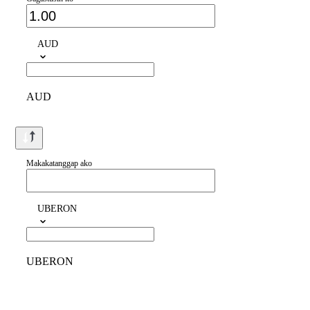
AUD
AUD
Makakatanggap ako
UBERON
UBERON