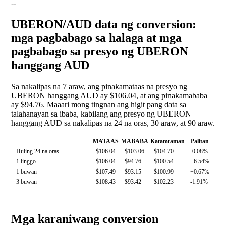
--
UBERON/AUD data ng conversion:
mga pagbabago sa halaga at mga
pagbabago sa presyo ng UBERON
hanggang AUD
Sa nakalipas na 7 araw, ang pinakamataas na presyo ng
UBERON hanggang AUD ay $106.04, at ang pinakamababa
ay $94.76. Maaari mong tingnan ang higit pang data sa
talahanayan sa ibaba, kabilang ang presyo ng UBERON
hanggang AUD sa nakalipas na 24 na oras, 30 araw, at 90 araw.
MATAAS
MABABA
Katamtaman
Palitan
Huling 24 na oras
$106.04
$103.06
$104.70
-0.08%
1 linggo
$106.04
$94.76
$100.54
+6.54%
1 buwan
$107.49
$93.15
$100.99
+0.67%
3 buwan
$108.43
$93.42
$102.23
-1.91%
Mga karaniwang conversion