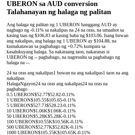
UBERON sa AUD conversion
Talahanayan ng halaga ng palitan
Ang halaga ng palitan ng 1 UBERON hanggang AUD ay
nagbago ng
-0.11%
sa nakalipas na 24 na oras, na umaabot sa
kasing taas ng $106.83 at kasing baba ng $103.06. Isang buwan
ang nakalipas, ang halaga ng 1 UBERON ay $104.88, na
kumakatawan sa pagbabago ng
+0.72%
kumpara sa
kasalukuyang halaga. Sa nakaraang taon, nakaranas si
UBERON ng
--
pagbabago, na nagresulta sa pagbabago ng
halaga na
--
.
24 na oras ang nakalipas
1 buwan na ang nakalipas
1 taon na ang
nakalipas
Halaga
Ngayon
24 na oras ang nakalipas
24 na oras na
pagbabago
0.5 UBERON
$52.77
$52.82
-0.11%
1 UBERON
$105.55
$105.65
-0.11%
5 UBERON
$527.73
$528.23
-0.11%
10 UBERON
$1.06K
$1.06K
-0.11%
50 UBERON
$5.28K
$5.28K
-0.11%
100 UBERON
$10.55K
$10.56K
-0.11%
500 UBERON
$52.77K
$52.82K
-0.11%
1000 UBERON
$105.55K
$105.65K
-0.11%