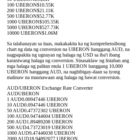
100 UBERON
$10.55K
200 UBERON
$21.11K
500 UBERON
$52.77K
1000 UBERON
$105.55K
5000 UBERON
$527.73K
10000 UBERON
$1.06M
Sa talahanayan sa itaas, makakakita ka ng komprehensibong
chart ng data ng conversion na UBERON hanggang AUD, na
nagpapakita ng ugnayan ng halaga ng USD sa iba't ibang
karaniwang halaga ng conversion. Sinasaklaw ng listahan ang
mga halaga ng palitan mula 1 UBERON hanggang 10,000
UBERON hanggang AUD, na nagbibigay-daan sa iyong
malinaw na maunawaan ang halaga ng bawat conversion.
AUD/UBERON Exchange Rate Converter
AUD
UBERON
1 AUD
0.00947446 UBERON
10 AUD
0.0947446 UBERON
50 AUD
0.47372302 UBERON
100 AUD
0.94744604 UBERON
200 AUD
1.89489208 UBERON
500 AUD
4.73723019 UBERON
1000 AUD
9.47446038 UBERON
2000 AUD
18.94892077 UBERON