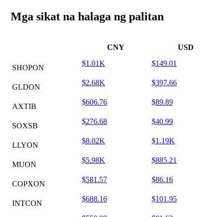
Mga sikat na halaga ng palitan
CNY
USD
$1.01K
$149.01
SHOPON
$2.68K
$397.66
GLDON
$606.76
$89.89
AXTIB
$276.68
$40.99
SOXSB
$8.02K
$1.19K
LLYON
$5.98K
$885.21
MUON
$581.57
$86.16
COPXON
$688.16
$101.95
INTCON