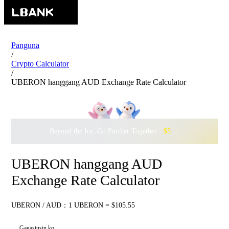
Panguna
/
Crypto Calculator
/
UBERON hanggang AUD Exchange Rate Calculator
Beyond the Ice, Go Further Together ·
$500,000
to Waddle w
UBERON hanggang AUD
Exchange Rate Calculator
UBERON / AUD：1 UBERON = $105.55
Gagastusin ko