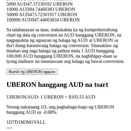
5000 AUD
47.37230192 UBERON
10000 AUD
94.74460383 UBERON
50000 AUD
473.72301917 UBERON
100000 AUD
947.44603834 UBERON
Sa talahanayan sa itaas, makakakita ka ng komprehensibong
chart ng data ng conversion na AUD hanggang UBERON, na
nagpapakita ng ugnayan ng halaga ng AUD at UBERON sa
iba't ibang karaniwang halaga ng conversion. Sinasaklaw ng
listahan ang mga halaga ng palitan mula 1 AUD hanggang
100,000 AUD hanggang UBERON, na nagbibigay-daan sa
iyong malinaw na maunawaan ang halaga ng bawat conversion.
Bumili ng UBERON ngayon
UBERON hanggang AUD na tsart
UBERON
/
AUD
:
1 UBERON = $105.55 AUD
Noong nakaraang 1D, ang pagbabagu-bago ng UBERON
hanggang AUD ay
-0.08%
.
1D
7D
1M
3M
1Y
ALL
--
--