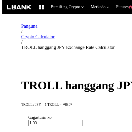
Bumili ng Crypto
Merkado
Futures
Panguna
/
Crypto Calculator
/
TROLL hanggang JPY Exchange Rate Calculator
TROLL hanggang JPY
TROLL / JPY：1 TROLL = 円6.07
Gagastusin ko