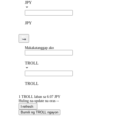
JPY
JPY
Makakatanggap ako
TROLL
TROLL
1 TROLL laban sa 6.07 JPY
Huling na-update na oras --
I-refresh
Bumili ng TROLL ngayon