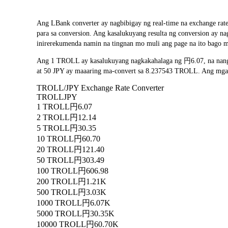
Ang LBank converter ay nagbibigay ng real-time na exchange ra
para sa conversion. Ang kasalukuyang resulta ng conversion ay 
inirerekumenda namin na tingnan mo muli ang page na ito bago m
Ang 1 TROLL ay kasalukuyang nagkakahalaga ng 円6.07, na nang
at 50 JPY ay maaaring ma-convert sa 8.237543 TROLL. Ang mga re
TROLL/JPY Exchange Rate Converter
TROLL
JPY
1 TROLL
円6.07
2 TROLL
円12.14
5 TROLL
円30.35
10 TROLL
円60.70
20 TROLL
円121.40
50 TROLL
円303.49
100 TROLL
円606.98
200 TROLL
円1.21K
500 TROLL
円3.03K
1000 TROLL
円6.07K
5000 TROLL
円30.35K
10000 TROLL
円60.70K