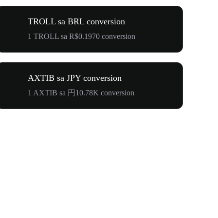
TROLL sa BRL conversion
1 TROLL sa R$0.1970 conversion
AXTIB sa JPY conversion
1 AXTIB sa 円10.78K conversion
Your First 