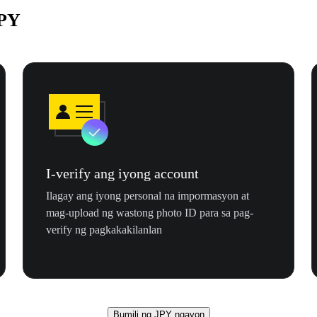
JPY
I-verify ang iyong account
Ilagay ang iyong personal na impormasyon at
mag-upload ng wastong photo ID para sa pag-
verify ng pagkakakilanlan
Bumili ng JPY ngayon