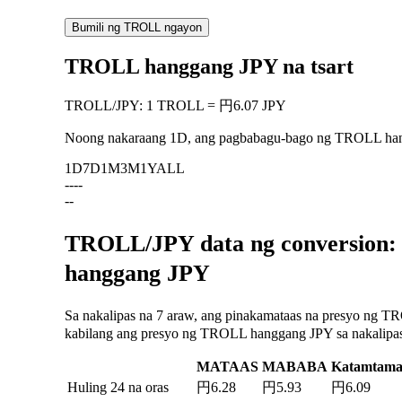
Bumili ng TROLL ngayon
TROLL hanggang JPY na tsart
TROLL
/
JPY
:
1 TROLL = 円6.07 JPY
Noong nakaraang 1D, ang pagbabagu-bago ng TROLL ha
1D
7D
1M
3M
1Y
ALL
--
--
--
TROLL/JPY data ng conversion: 
hanggang JPY
Sa nakalipas na 7 araw, ang pinakamataas na presyo ng T
kabilang ang presyo ng TROLL hanggang JPY sa nakalipas n
MATAAS
MABABA
Katamtam
Huling 24 na oras
円6.28
円5.93
円6.09