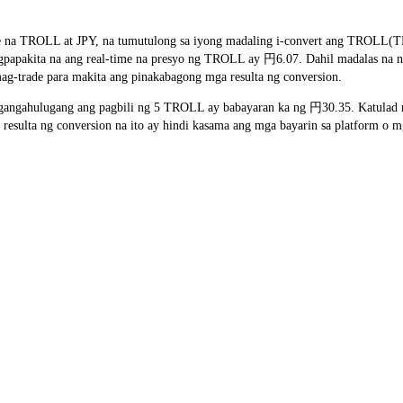
te na TROLL at JPY, na tumutulong sa iyong madaling i-convert ang TROLL(TR
nagpapakita na ang real-time na presyo ng TROLL ay 円6.07. Dahil madalas na 
ag-trade para makita ang pinakabagong mga resulta ng conversion.
angahulugang ang pagbili ng 5 TROLL ay babayaran ka ng 円30.35. Katulad 
sulta ng conversion na ito ay hindi kasama ang mga bayarin sa platform o m