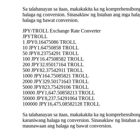
Sa talahanayan sa itaas, makakakita ka ng komprehensibo
halaga ng conversion. Sinasaklaw ng listahan ang mga h
halaga ng bawat conversion.
JPY/TROLL Exchange Rate Converter
JPY
TROLL
1 JPY
0.16475086 TROLL
10 JPY
1.64750858 TROLL
50 JPY
8.23754291 TROLL
100 JPY
16.47508582 TROLL
200 JPY
32.95017164 TROLL
500 JPY
82.37542911 TROLL
1000 JPY
164.75085821 TROLL
2000 JPY
329.50171643 TROLL
5000 JPY
823.75429106 TROLL
10000 JPY
1,647.50858213 TROLL
50000 JPY
8,237.54291064 TROLL
100000 JPY
16,475.08582128 TROLL
Sa talahanayan sa itaas, makakakita ka ng komprehensibo
karaniwang halaga ng conversion. Sinasaklaw ng listaha
maunawaan ang halaga ng bawat conversion.