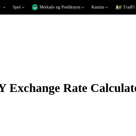
Spot
Merkado ng Prediksyon
Kumita
TradFi
 Exchange Rate Calculat