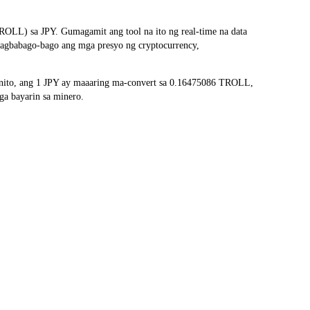
OLL) sa JPY. Gumagamit ang tool na ito ng real-time na data
nagbabago-bago ang mga presyo ng cryptocurrency,
nito, ang 1 JPY ay maaaring ma-convert sa 0.16475086 TROLL,
ga bayarin sa minero.