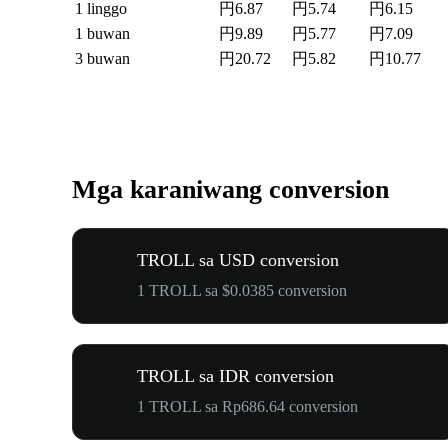
1 linggo
円6.87
円5.74
円6.15
1 buwan
円9.89
円5.77
円7.09
3 buwan
円20.72
円5.82
円10.77
Mga karaniwang conversion
TROLL sa USD conversion
1 TROLL sa $0.0385 conversion
TROLL sa IDR conversion
1 TROLL sa Rp686.64 conversion