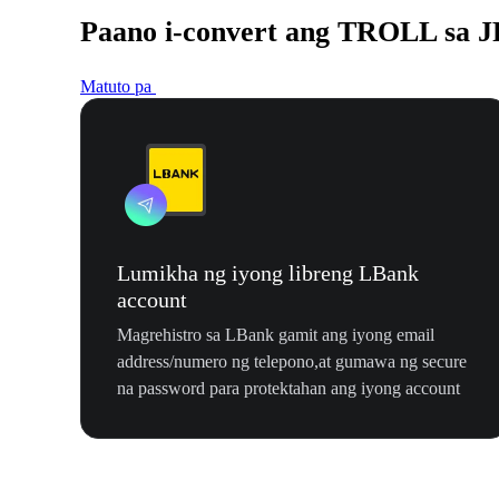
Paano i-convert ang TROLL sa 
Matuto pa
Lumikha ng iyong libreng LBank
account
Magrehistro sa LBank gamit ang iyong email
address/numero ng telepono,at gumawa ng secure
na password para protektahan ang iyong account