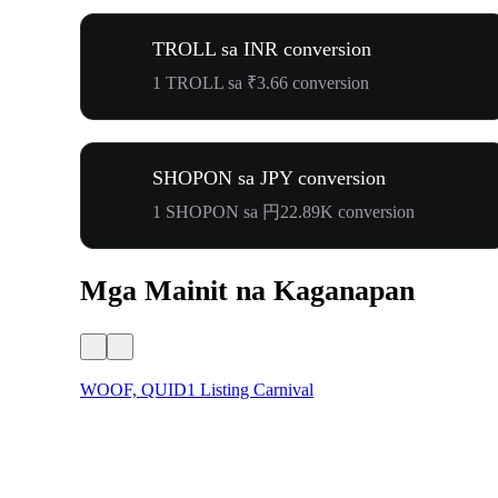
TROLL sa INR conversion
1 TROLL sa ₹3.66 conversion
SHOPON sa JPY conversion
1 SHOPON sa 円22.89K conversion
Mga Mainit na Kaganapan
WOOF, QUID1 Listing Carnival