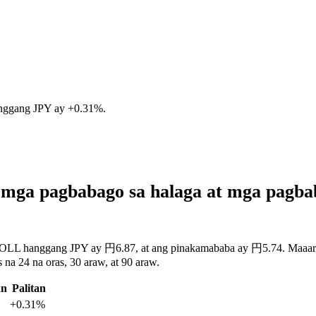
nggang JPY ay
+0.31%
.
mga pagbabago sa halaga at mga pagb
ROLL hanggang JPY ay 円6.87, at ang pinakamababa ay 円5.74. Maaari m
a 24 na oras, 30 araw, at 90 araw.
an
Palitan
+0.31%