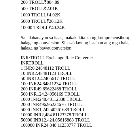
200 TROLL
₹804.89
500 TROLL
₹2.01K
1000 TROLL
₹4.02K
5000 TROLL
₹20.12K
10000 TROLL
₹40.24K
Sa talahanayan sa itaas, makakakita ka ng komprehensibo
halaga ng conversion. Sinasaklaw ng listahan ang mga 
halaga ng bawat conversion.
INR/TROLL Exchange Rate Converter
INR
TROLL
1 INR
0.24848112 TROLL
10 INR
2.48481123 TROLL
50 INR
12.42405617 TROLL
100 INR
24.84811234 TROLL
200 INR
49.69622468 TROLL
500 INR
124.24056169 TROLL
1000 INR
248.48112338 TROLL
2000 INR
496.96224676 TROLL
5000 INR
1,242.40561689 TROLL
10000 INR
2,484.81123378 TROLL
50000 INR
12,424.05616888 TROLL
100000 INR
24,848.11233777 TROLL