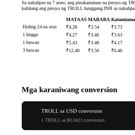
Sa nakalipas na 7 araw, ang pinakamataas na presyo ng TR
kabilang ang presyo ng TROLL hanggang INR sa nakalipas n
MATAAS
MABABA
Katamtam
Huling 24 na oras
₹4.28
₹3.54
₹3.73
1 linggo
₹4.27
₹3.46
₹3.63
1 buwan
₹5.43
₹3.48
₹4.17
3 buwan
₹12.49
₹3.50
₹6.46
Mga karaniwang conversion
TROLL sa USD conversion
1 TROLL sa $0.0423 conversion