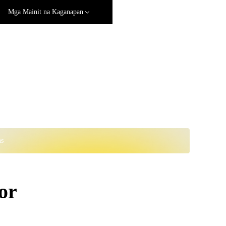
Mga Mainit na Kaganapan
ns
or