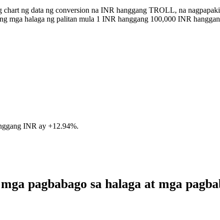
ng chart ng data ng conversion na INR hanggang TROLL, na nagpapaki
n ang mga halaga ng palitan mula 1 INR hanggang 100,000 INR hangg
anggang INR ay
+12.94%
.
mga pagbabago sa halaga at mga pagb