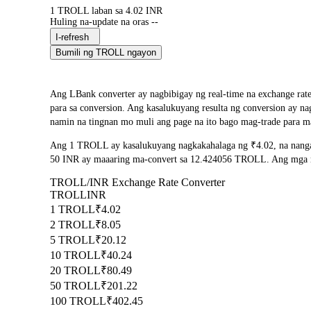
1 TROLL laban sa 4.02 INR
Huling na-update na oras --
I-refresh
Bumili ng TROLL ngayon
Ang LBank converter ay nagbibigay ng real-time na exchange ra
para sa conversion. Ang kasalukuyang resulta ng conversion ay 
namin na tingnan mo muli ang page na ito bago mag-trade para m
Ang 1 TROLL ay kasalukuyang nagkakahalaga ng ₹4.02, na nanga
50 INR ay maaaring ma-convert sa 12.424056 TROLL. Ang mga resu
TROLL/INR Exchange Rate Converter
TROLL
INR
1 TROLL
₹4.02
2 TROLL
₹8.05
5 TROLL
₹20.12
10 TROLL
₹40.24
20 TROLL
₹80.49
50 TROLL
₹201.22
100 TROLL
₹402.45