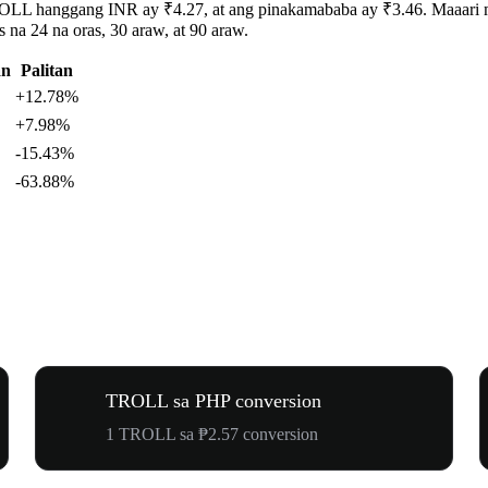
OLL hanggang INR ay ₹4.27, at ang pinakamababa ay ₹3.46. Maaari mo
a 24 na oras, 30 araw, at 90 araw.
an
Palitan
+12.78%
+7.98%
-15.43%
-63.88%
TROLL sa PHP conversion
1 TROLL sa ₱2.57 conversion