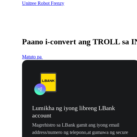
Unitree Robot Frenzy
Paano i-convert ang TROLL sa 
Matuto pa
Lumikha ng iyong libreng LBank
account
Magrehistro sa LBank gamit ang iyong email
address/numero ng telepono,at gumawa ng secure