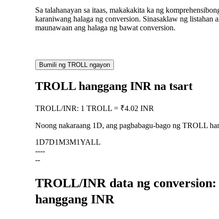
Sa talahanayan sa itaas, makakakita ka ng komprehensibo
karaniwang halaga ng conversion. Sinasaklaw ng listaha
maunawaan ang halaga ng bawat conversion.
Bumili ng TROLL ngayon
TROLL hanggang INR na tsart
TROLL
/
INR
:
1 TROLL = ₹4.02 INR
Noong nakaraang 1D, ang pagbabagu-bago ng TROLL h
1D
7D
1M
3M
1Y
ALL
--
--
--
TROLL/INR data ng conversion: 
hanggang INR