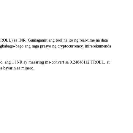
ROLL) sa INR. Gumagamit ang tool na ito ng real-time na data
nagbabago-bago ang mga presyo ng cryptocurrency, inirerekumenda
to, ang 1 INR ay maaaring ma-convert sa 0.24848112 TROLL, at
a bayarin sa minero.