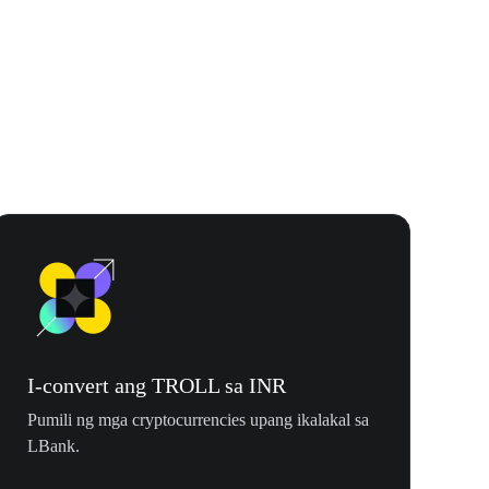
$500,000 T
I-convert ang TROLL sa INR
Pumili ng mga cryptocurrencies upang ikalakal sa
LBank.