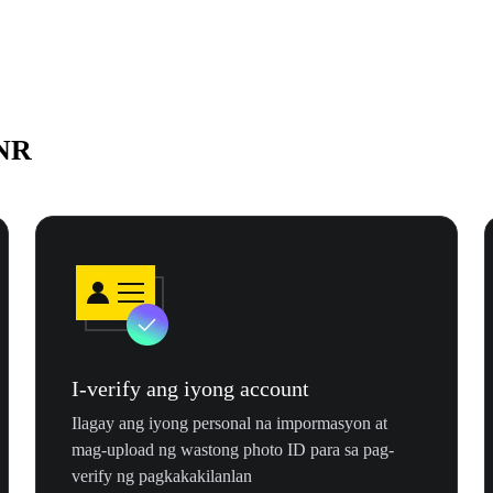
INR
I-verify ang iyong account
Ilagay ang iyong personal na impormasyon at
mag-upload ng wastong photo ID para sa pag-
verify ng pagkakakilanlan