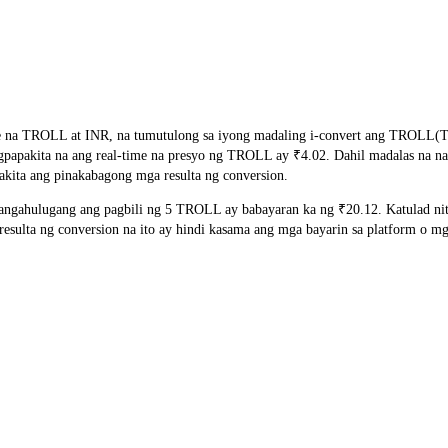
te na TROLL at INR, na tumutulong sa iyong madaling i-convert ang TROLL(T
nagpapakita na ang real-time na presyo ng TROLL ay ₹4.02. Dahil madalas na 
akita ang pinakabagong mga resulta ng conversion.
ngahulugang ang pagbili ng 5 TROLL ay babayaran ka ng ₹20.12. Katulad ni
lta ng conversion na ito ay hindi kasama ang mga bayarin sa platform o mg