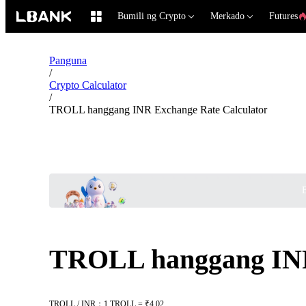
Bumili ng Crypto
Merkado
Futures
Panguna
/
Crypto Calculator
/
TROLL hanggang INR Exchange Rate Calculator
B
TROLL hanggang INR
TROLL / INR：1 TROLL = ₹4.02