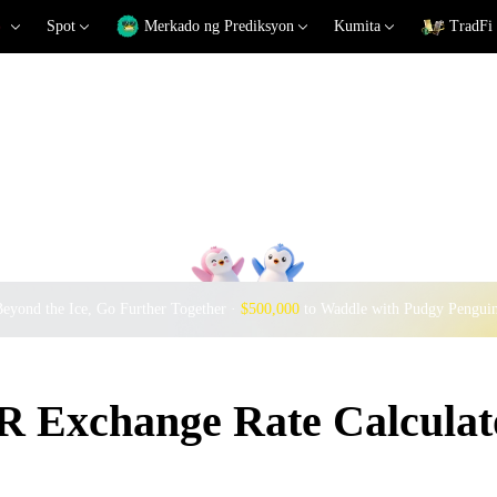
Spot
Merkado ng Prediksyon
Kumita
TradFi
eyond the Ice, Go Further Together ·
$500,000
to Waddle with Pudgy Pengui
 Exchange Rate Calculat