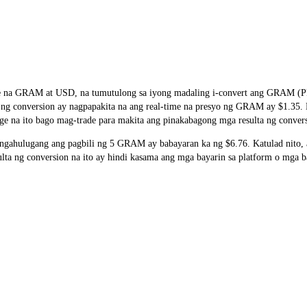
rate na GRAM at USD, na tumutulong sa iyong madaling i-convert ang GRA
ta ng conversion ay nagpapakita na ang real-time na presyo ng GRAM ay $1.35
ge na ito bago mag-trade para makita ang pinakabagong mga resulta ng conver
gahulugang ang pagbili ng 5 GRAM ay babayaran ka ng $6.76. Katulad nito
 ng conversion na ito ay hindi kasama ang mga bayarin sa platform o mga ba