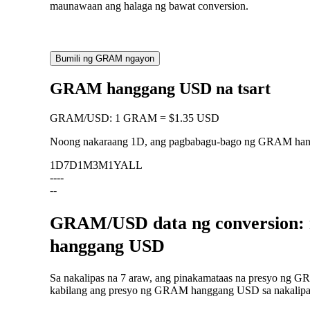
maunawaan ang halaga ng bawat conversion.
Bumili ng GRAM ngayon
GRAM hanggang USD na tsart
GRAM
/
USD
:
1 GRAM = $1.35 USD
Noong nakaraang 1D, ang pagbabagu-bago ng GRAM h
1D
7D
1M
3M
1Y
ALL
--
--
--
GRAM/USD data ng conversion: 
hanggang USD
Sa nakalipas na 7 araw, ang pinakamataas na presyo ng G
kabilang ang presyo ng GRAM hanggang USD sa nakalipas n