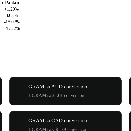
an
Palitan
+1.20%
-3.08%
-15.02%
-45.22%
GRAM sa AUD conversion
1 GRAM sa $1.91 conversion
GRAM sa CAD conversion
1 GRAM sa C$1.89 conversion