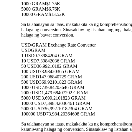
1000 GRAM
$1.35K
5000 GRAM
$6.76K
10000 GRAM
$13.52K
Sa talahanayan sa itaas, makakakita ka ng komprehensibo
halaga ng conversion. Sinasaklaw ng listahan ang mga 
halaga ng bawat conversion.
USD/GRAM Exchange Rate Converter
USD
GRAM
1 USD
0.73984204 GRAM
10 USD
7.39842036 GRAM
50 USD
36.99210182 GRAM
100 USD
73.98420365 GRAM
200 USD
147.96840729 GRAM
500 USD
369.92101823 GRAM
1000 USD
739.84203646 GRAM
2000 USD
1,479.68407292 GRAM
5000 USD
3,699.2101823 GRAM
10000 USD
7,398.42036461 GRAM
50000 USD
36,992.10182304 GRAM
100000 USD
73,984.20364608 GRAM
Sa talahanayan sa itaas, makakakita ka ng komprehensib
karaniwang halaga ng conversion. Sinasaklaw ng listaha