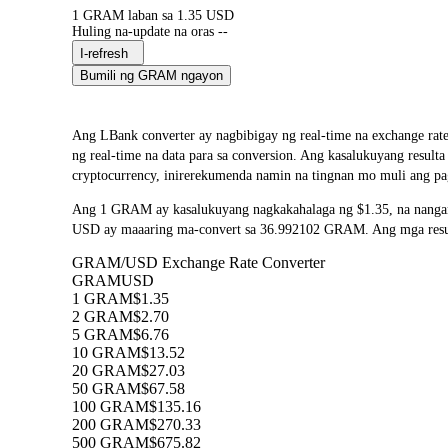
1 GRAM laban sa 1.35 USD
Huling na-update na oras --
I-refresh
Bumili ng GRAM ngayon
Ang LBank converter ay nagbibigay ng real-time na exchange 
ng real-time na data para sa conversion. Ang kasalukuyang resul
cryptocurrency, inirerekumenda namin na tingnan mo muli ang pa
Ang 1 GRAM ay kasalukuyang nagkakahalaga ng $1.35, na nangan
USD ay maaaring ma-convert sa 36.992102 GRAM. Ang mga resulta
GRAM/USD Exchange Rate Converter
GRAM
USD
1 GRAM
$1.35
2 GRAM
$2.70
5 GRAM
$6.76
10 GRAM
$13.52
20 GRAM
$27.03
50 GRAM
$67.58
100 GRAM
$135.16
200 GRAM
$270.33
500 GRAM
$675.82