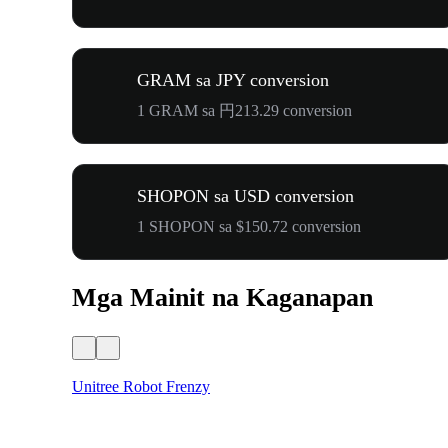
GRAM sa JPY conversion
1 GRAM sa 円213.29 conversion
SHOPON sa USD conversion
1 SHOPON sa $150.72 conversion
Mga Mainit na Kaganapan
Unitree Robot Frenzy