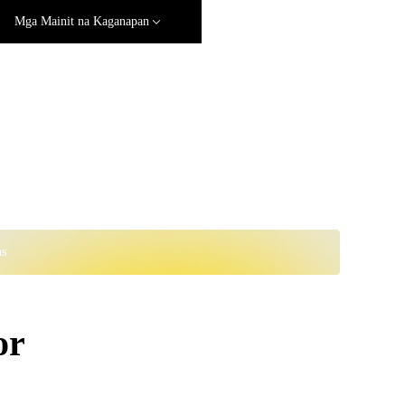
Mga Mainit na Kaganapan
ns
or