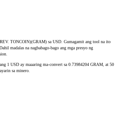
M (PREV. TONCOIN)(GRAM) sa USD. Gumagamit ang tool na ito
. Dahil madalas na nagbabago-bago ang mga presyo ng
sion.
, ang 1 USD ay maaaring ma-convert sa 0.73984204 GRAM, at 50
yarin sa minero.