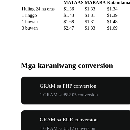
MATAAS
MABABA
Katamtam
Huling 24 na oras
$1.36
$1.33
$1.34
1 linggo
$1.43
$1.31
$1.39
1 buwan
$1.68
$1.31
$1.48
3 buwan
$2.47
$1.33
$1.69
Mga karaniwang conversion
GRAM sa PHP conversion
1 GRAM sa ₱82.05 conversion
GRAM sa EUR conversion
1 GRAM sa €1.17 conversion