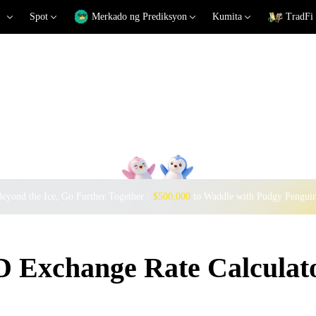
Spot
Merkado ng Prediksyon
Kumita
TradFi
eyond the Ice, Go Further Together ·
$500,000
to Waddle with Pudgy Pengui
Exchange Rate Calculat