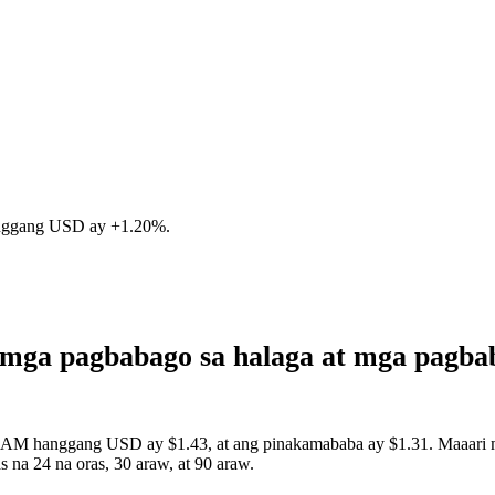
anggang USD ay
+1.20%
.
mga pagbabago sa halaga at mga pagb
RAM hanggang USD ay $1.43, at ang pinakamababa ay $1.31. Maaari mon
a 24 na oras, 30 araw, at 90 araw.