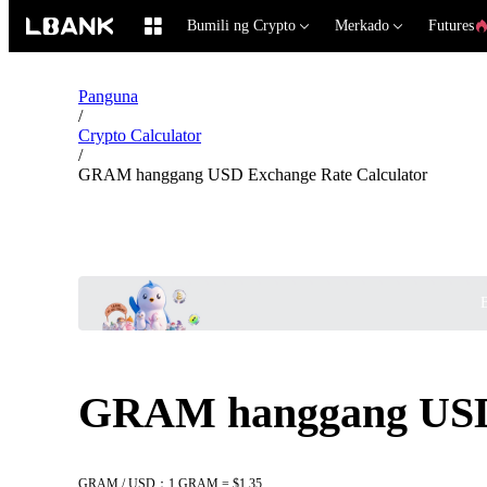
Bumili ng Crypto
Merkado
Futures
Panguna
/
Crypto Calculator
/
GRAM hanggang USD Exchange Rate Calculator
B
GRAM hanggang USD 
GRAM / USD：1 GRAM = $1.35