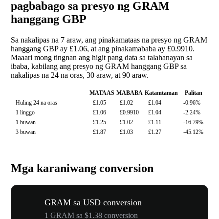
pagbabago sa presyo ng GRAM
hanggang GBP
Sa nakalipas na 7 araw, ang pinakamataas na presyo ng GRAM
hanggang GBP ay £1.06, at ang pinakamababa ay £0.9910.
Maaari mong tingnan ang higit pang data sa talahanayan sa
ibaba, kabilang ang presyo ng GRAM hanggang GBP sa
nakalipas na 24 na oras, 30 araw, at 90 araw.
MATAAS
MABABA
Katamtaman
Palitan
Huling 24 na oras
£1.05
£1.02
£1.04
-0.96%
1 linggo
£1.06
£0.9910
£1.04
-2.24%
1 buwan
£1.25
£1.02
£1.11
-16.79%
3 buwan
£1.87
£1.03
£1.27
-45.12%
Mga karaniwang conversion
GRAM sa USD conversion
1 GRAM sa $1.38 conversion