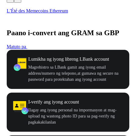
L’Été des Memecoins Ethereum
WO
Paano i-convert ang GRAM sa GBP
Matuto pa
Lumikha ng iyong libreng LBank account
Magrehistro sa LBank gamit ang iyong email
address/numero ng telepono,at gumawa ng secure na
password para protektahan ang iyong account
I-verify ang iyong account
Ilagay ang iyong personal na impormasyon at mag-
upload ng wastong photo ID para sa pag-verify ng
pagkakakilanlan