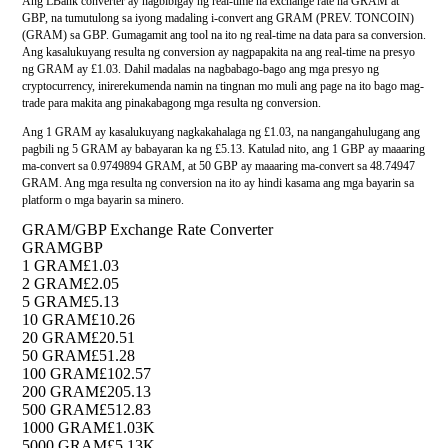
Ang LBank converter ay nagbibigay ng real-time na exchange rate na GRAM at
GBP, na tumutulong sa iyong madaling i-convert ang GRAM (PREV. TONCOIN)
(GRAM) sa GBP. Gumagamit ang tool na ito ng real-time na data para sa conversion.
Ang kasalukuyang resulta ng conversion ay nagpapakita na ang real-time na presyo
ng GRAM ay £1.03. Dahil madalas na nagbabago-bago ang mga presyo ng
cryptocurrency, inirerekumenda namin na tingnan mo muli ang page na ito bago mag-
trade para makita ang pinakabagong mga resulta ng conversion.
Ang 1 GRAM ay kasalukuyang nagkakahalaga ng £1.03, na nangangahulugang ang
pagbili ng 5 GRAM ay babayaran ka ng £5.13. Katulad nito, ang 1 GBP ay maaaring
ma-convert sa 0.9749894 GRAM, at 50 GBP ay maaaring ma-convert sa 48.74947
GRAM. Ang mga resulta ng conversion na ito ay hindi kasama ang mga bayarin sa
platform o mga bayarin sa minero.
GRAM/GBP Exchange Rate Converter
GRAM
GBP
1 GRAM
£1.03
2 GRAM
£2.05
5 GRAM
£5.13
10 GRAM
£10.26
20 GRAM
£20.51
50 GRAM
£51.28
100 GRAM
£102.57
200 GRAM
£205.13
500 GRAM
£512.83
1000 GRAM
£1.03K
5000 GRAM
£5.13K