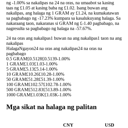
ng
-1.00%
sa nakalipas na 24 na oras, na umaabot sa kasing
taas ng £1.05 at kasing baba ng £1.02. Isang buwan ang
nakalipas, ang halaga ng 1 GRAM ay £1.24, na kumakatawan
sa pagbabago ng
-17.23%
kumpara sa kasalukuyang halaga. Sa
nakaraang taon, nakaranas si GRAM ng £-1.40 pagbabago, na
nagresulta sa pagbabago ng halaga na
-57.67%
.
24 na oras ang nakalipas
1 buwan na ang nakalipas
1 taon na ang
nakalipas
Halaga
Ngayon
24 na oras ang nakalipas
24 na oras na
pagbabago
0.5 GRAM
£0.5128
£0.5139
-1.00%
1 GRAM
£1.03
£1.03
-1.00%
5 GRAM
£5.13
£5.14
-1.00%
10 GRAM
£10.26
£10.28
-1.00%
50 GRAM
£51.28
£51.39
-1.00%
100 GRAM
£102.57
£102.78
-1.00%
500 GRAM
£512.83
£513.89
-1.00%
1000 GRAM
£1.03K
£1.03K
-1.00%
Mga sikat na halaga ng palitan
CNY
USD