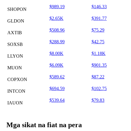
$989.19
$146.33
SHOPON
$2.65K
$391.77
GLDON
$508.96
$75.29
AXTIB
$288.99
$42.75
SOXSB
$8.00K
$1.18K
LLYON
$6.09K
$901.35
MUON
$589.62
$87.22
COPXON
$694.59
$102.75
INTCON
$539.64
$79.83
IAUON
Mga sikat na fiat na pera