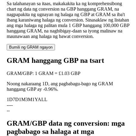
Sa talahanayan sa itaas, makakakita ka ng komprehensibong
chart ng data ng conversion na GBP hanggang GRAM, na
nagpapakita ng ugnayan ng halaga ng GBP at GRAM sa iba't
ibang karaniwang halaga ng conversion. Sinasaklaw ng listahan
ang mga halaga ng palitan mula 1 GBP hanggang 100,000 GBP
hanggang GRAM, na nagbibigay-daan sa iyong malinaw na
maunawaan ang halaga ng bawat conversion.
Bumili ng GRAM ngayon
GRAM hanggang GBP na tsart
GRAM
/
GBP
:
1 GRAM = £1.03 GBP
Noong nakaraang 1D, ang pagbabagu-bago ng GRAM
hanggang GBP ay
-0.96%
.
1D
7D
1M
3M
1Y
ALL
--
--
--
GRAM/GBP data ng conversion: mga
pagbabago sa halaga at mga