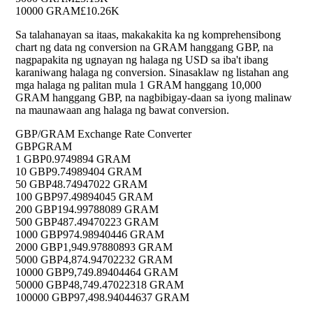
10000 GRAM
£10.26K
Sa talahanayan sa itaas, makakakita ka ng komprehensibong
chart ng data ng conversion na GRAM hanggang GBP, na
nagpapakita ng ugnayan ng halaga ng USD sa iba't ibang
karaniwang halaga ng conversion. Sinasaklaw ng listahan ang
mga halaga ng palitan mula 1 GRAM hanggang 10,000
GRAM hanggang GBP, na nagbibigay-daan sa iyong malinaw
na maunawaan ang halaga ng bawat conversion.
GBP/GRAM Exchange Rate Converter
GBP
GRAM
1 GBP
0.9749894 GRAM
10 GBP
9.74989404 GRAM
50 GBP
48.74947022 GRAM
100 GBP
97.49894045 GRAM
200 GBP
194.99788089 GRAM
500 GBP
487.49470223 GRAM
1000 GBP
974.98940446 GRAM
2000 GBP
1,949.97880893 GRAM
5000 GBP
4,874.94702232 GRAM
10000 GBP
9,749.89404464 GRAM
50000 GBP
48,749.47022318 GRAM
100000 GBP
97,498.94044637 GRAM