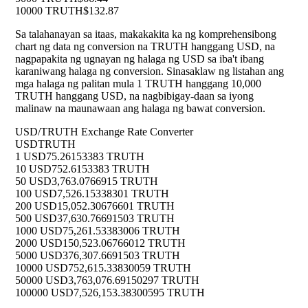
10000 TRUTH
$132.87
Sa talahanayan sa itaas, makakakita ka ng komprehensibong
chart ng data ng conversion na TRUTH hanggang USD, na
nagpapakita ng ugnayan ng halaga ng USD sa iba't ibang
karaniwang halaga ng conversion. Sinasaklaw ng listahan ang
mga halaga ng palitan mula 1 TRUTH hanggang 10,000
TRUTH hanggang USD, na nagbibigay-daan sa iyong
malinaw na maunawaan ang halaga ng bawat conversion.
USD/TRUTH Exchange Rate Converter
USD
TRUTH
1 USD
75.26153383 TRUTH
10 USD
752.6153383 TRUTH
50 USD
3,763.0766915 TRUTH
100 USD
7,526.15338301 TRUTH
200 USD
15,052.30676601 TRUTH
500 USD
37,630.76691503 TRUTH
1000 USD
75,261.53383006 TRUTH
2000 USD
150,523.06766012 TRUTH
5000 USD
376,307.6691503 TRUTH
10000 USD
752,615.33830059 TRUTH
50000 USD
3,763,076.69150297 TRUTH
100000 USD
7,526,153.38300595 TRUTH