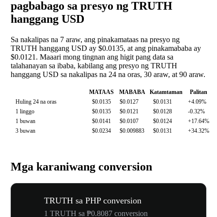
pagbabago sa presyo ng TRUTH
hanggang USD
Sa nakalipas na 7 araw, ang pinakamataas na presyo ng
TRUTH hanggang USD ay $0.0135, at ang pinakamababa ay
$0.0121. Maaari mong tingnan ang higit pang data sa
talahanayan sa ibaba, kabilang ang presyo ng TRUTH
hanggang USD sa nakalipas na 24 na oras, 30 araw, at 90 araw.
MATAAS
MABABA
Katamtaman
Palitan
Huling 24 na oras
$0.0135
$0.0127
$0.0131
+4.09%
1 linggo
$0.0135
$0.0121
$0.0128
-0.32%
1 buwan
$0.0141
$0.0107
$0.0124
+17.64%
3 buwan
$0.0234
$0.009883
$0.0131
+34.32%
Mga karaniwang conversion
TRUTH sa PHP conversion
1 TRUTH sa ₱0.8087 conversion