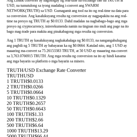
Ang LBank converter ay nagbibigay ng real-time na exchange rate na TRUTH at
USD, na tumutulong sa iyong madaling i-convert ang SWARM
NETWORK(TRUTH) sa USD. Gumagamit ang tool na ito ng real-time na data para
sa conversion. Ang kasalukuyang resulta ng conversion ay nagpapakita na ang real-
time na presyo ng TRUTH ay $0.0133. Dahil madalas na nagbabago-bago ang mga
presyo ng cryptocurrency, inirerekumenda namin na tingnan mo muli ang page na ito
bago mag-trade para makita ang pinakabagong mga resulta ng conversion.
Ang 1 TRUTH ay kasalukuyang nagkakahalaga ng $0.0133, na nangangahulugang
ang pagbili ng 5 TRUTH ay babayaran ka ng $0.0664. Katulad nito, ang 1 USD ay
maaaring ma-convert sa 75.26153383 TRUTH, at 50 USD ay maaaring ma-convert
sa 3,763.0766915 TRUTH. Ang mga resulta ng conversion na ito ay hindi kasama
ang mga bayarin sa platform o mga bayarin sa minero.
TRUTH/USD Exchange Rate Converter
TRUTH
USD
1 TRUTH
$0.0133
2 TRUTH
$0.0266
5 TRUTH
$0.0664
10 TRUTH
$0.1329
20 TRUTH
$0.2657
50 TRUTH
$0.6643
100 TRUTH
$1.33
200 TRUTH
$2.66
500 TRUTH
$6.64
1000 TRUTH
$13.29
5000 TRUTH
$66.44