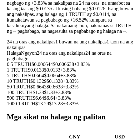
nagbago ng
+3.83%
sa nakalipas na 24 na oras, na umaabot sa
kasing taas ng $0.0135 at kasing baba ng $0.0126. Isang buwan
ang nakalipas, ang halaga ng 1 TRUTH ay $0.0114, na
kumakatawan sa pagbabago ng
+16.52%
kumpara sa
kasalukuyang halaga. Sa nakaraang taon, nakaranas si TRUTH
ng
--
pagbabago, na nagresulta sa pagbabago ng halaga na
--
.
24 na oras ang nakalipas
1 buwan na ang nakalipas
1 taon na ang
nakalipas
Halaga
Ngayon
24 na oras ang nakalipas
24 na oras na
pagbabago
0.5 TRUTH
$0.006644
$0.006638
+3.83%
1 TRUTH
$0.0133
$0.0133
+3.83%
5 TRUTH
$0.0664
$0.0664
+3.83%
10 TRUTH
$0.1329
$0.1328
+3.83%
50 TRUTH
$0.6643
$0.6638
+3.83%
100 TRUTH
$1.33
$1.33
+3.83%
500 TRUTH
$6.64
$6.64
+3.83%
1000 TRUTH
$13.29
$13.28
+3.83%
Mga sikat na halaga ng palitan
CNY
USD