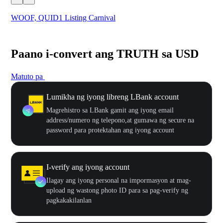
WOOF, QUID1 Listing Carnival
You
Paano i-convert ang TRUTH sa USD
Matuto pa
Lumikha ng iyong libreng LBank account
Magrehistro sa LBank gamit ang iyong email
address/numero ng telepono,at gumawa ng secure na
password para protektahan ang iyong account
I-verify ang iyong account
Ilagay ang iyong personal na impormasyon at mag-
upload ng wastong photo ID para sa pag-verify ng
pagkakakilanlan