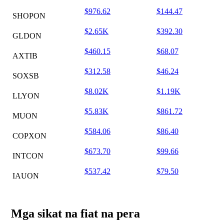
$976.62
$144.47
SHOPON
$2.65K
$392.30
GLDON
$460.15
$68.07
AXTIB
$312.58
$46.24
SOXSB
$8.02K
$1.19K
LLYON
$5.83K
$861.72
MUON
$584.06
$86.40
COPXON
$673.70
$99.66
INTCON
$537.42
$79.50
IAUON
Mga sikat na fiat na pera