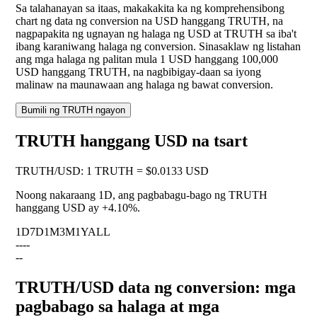
Sa talahanayan sa itaas, makakakita ka ng komprehensibong
chart ng data ng conversion na USD hanggang TRUTH, na
nagpapakita ng ugnayan ng halaga ng USD at TRUTH sa iba't
ibang karaniwang halaga ng conversion. Sinasaklaw ng listahan
ang mga halaga ng palitan mula 1 USD hanggang 100,000
USD hanggang TRUTH, na nagbibigay-daan sa iyong
malinaw na maunawaan ang halaga ng bawat conversion.
Bumili ng TRUTH ngayon
TRUTH hanggang USD na tsart
TRUTH
/
USD
:
1 TRUTH = $0.0133 USD
Noong nakaraang 1D, ang pagbabagu-bago ng TRUTH
hanggang USD ay
+4.10%
.
1D
7D
1M
3M
1Y
ALL
--
--
--
TRUTH/USD data ng conversion: mga
pagbabago sa halaga at mga