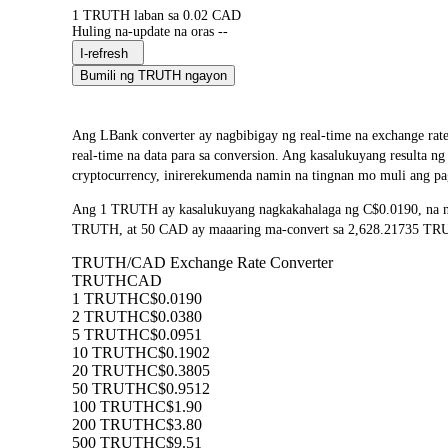
1 TRUTH laban sa 0.02 CAD
Huling na-update na oras --
I-refresh
Bumili ng TRUTH ngayon
Ang LBank converter ay nagbibigay ng real-time na exchange
real-time na data para sa conversion. Ang kasalukuyang resulta
cryptocurrency, inirerekumenda namin na tingnan mo muli ang pa
Ang 1 TRUTH ay kasalukuyang nagkakahalaga ng C$0.0190, na na
TRUTH, at 50 CAD ay maaaring ma-convert sa 2,628.21735 TRUTH.
TRUTH/CAD Exchange Rate Converter
TRUTH
CAD
1 TRUTH
C$0.0190
2 TRUTH
C$0.0380
5 TRUTH
C$0.0951
10 TRUTH
C$0.1902
20 TRUTH
C$0.3805
50 TRUTH
C$0.9512
100 TRUTH
C$1.90
200 TRUTH
C$3.80
500 TRUTH
C$9.51