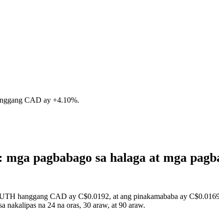
hanggang CAD ay
+4.10%
.
 mga pagbabago sa halaga at mga pag
TRUTH hanggang CAD ay C$0.0192, at ang pinakamababa ay C$0.0169. 
nakalipas na 24 na oras, 30 araw, at 90 araw.