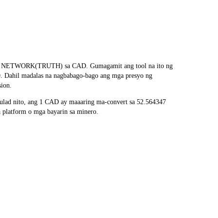
WARM NETWORK(TRUTH) sa CAD. Gumagamit ang tool na ito ng
90. Dahil madalas na nagbabago-bago ang mga presyo ng
sion.
lad nito, ang 1 CAD ay maaaring ma-convert sa 52.564347
platform o mga bayarin sa minero.