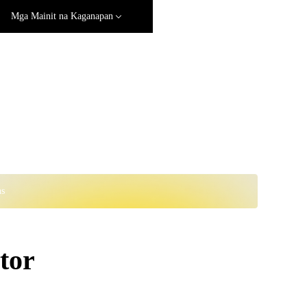
Mga Mainit na Kaganapan
ns
tor