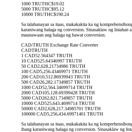
1000 TRUTH
C$19.02
5000 TRUTH
C$95.12
10000 TRUTH
C$190.24
Sa talahanayan sa itaas, makakakita ka ng komprehensibo
karaniwang halaga ng conversion. Sinasaklaw ng listah
maunawaan ang halaga ng bawat conversion.
CAD/TRUTH Exchange Rate Converter
CAD
TRUTH
1 CAD
52.564347 TRUTH
10 CAD
525.64346997 TRUTH
50 CAD
2,628.21734986 TRUTH
100 CAD
5,256.43469971 TRUTH
200 CAD
10,512.86939943 TRUTH
500 CAD
26,282.17349857 TRUTH
1000 CAD
52,564.34699714 TRUTH
2000 CAD
105,128.69399428 TRUTH
5000 CAD
262,821.7349857 TRUTH
10000 CAD
525,643.4699714 TRUTH
50000 CAD
2,628,217.34985701 TRUTH
100000 CAD
5,256,434.69971401 TRUTH
Sa talahanayan sa itaas, makakakita ka ng komprehensib
ibang karaniwang halaga ng conversion. Sinasaklaw ng 