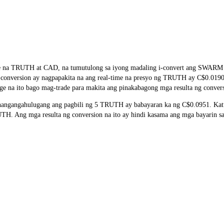
 rate na TRUTH at CAD, na tumutulong sa iyong madaling i-convert ang S
 ng conversion ay nagpapakita na ang real-time na presyo ng TRUTH ay C$0.01
ge na ito bago mag-trade para makita ang pinakabagong mga resulta ng conver
ngangahulugang ang pagbili ng 5 TRUTH ay babayaran ka ng C$0.0951. Katu
 Ang mga resulta ng conversion na ito ay hindi kasama ang mga bayarin sa 