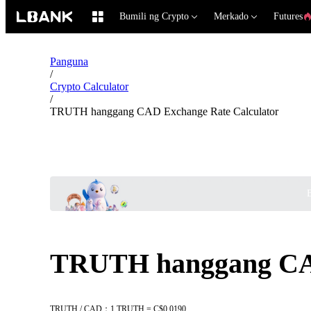
Bumili ng Crypto
Merkado
Futures
Panguna
/
Crypto Calculator
/
TRUTH hanggang CAD Exchange Rate Calculator
B
TRUTH hanggang CAD
TRUTH / CAD：1 TRUTH = C$0.0190