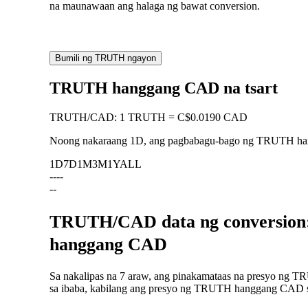
na maunawaan ang halaga ng bawat conversion.
Bumili ng TRUTH ngayon
TRUTH hanggang CAD na tsart
TRUTH
/
CAD
:
1 TRUTH = C$0.0190 CAD
Noong nakaraang 1D, ang pagbabagu-bago ng TRUTH 
1D
7D
1M
3M
1Y
ALL
--
--
--
TRUTH/CAD data ng conversion:
hanggang CAD
Sa nakalipas na 7 araw, ang pinakamataas na presyo ng 
sa ibaba, kabilang ang presyo ng TRUTH hanggang CAD sa 