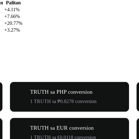
an
Palitan
+4.11%
+7.66%
+20.77%
+3.27%
TRUTH sa PHP conversion
1 TRUTH sa ₱0.8278 conversion
TRUTH sa EUR conversion
1 TRUTH sa €0.0118 conversion