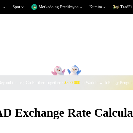
Spot
Merkado ng Prediksyon
Kumita
TradFi
eyond the Ice, Go Further Together ·
$500,000
to Waddle with Pudgy Pengui
 Exchange Rate Calcula