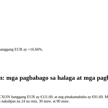
 hanggang EUR ay
+16.66%
.
: mga pagbabago sa halaga at mga pa
PCXON hanggang EUR ay €111.69, at ang pinakamababa ay €91.69. Maaa
kalipas na 24 na oras, 30 araw, at 90 araw.