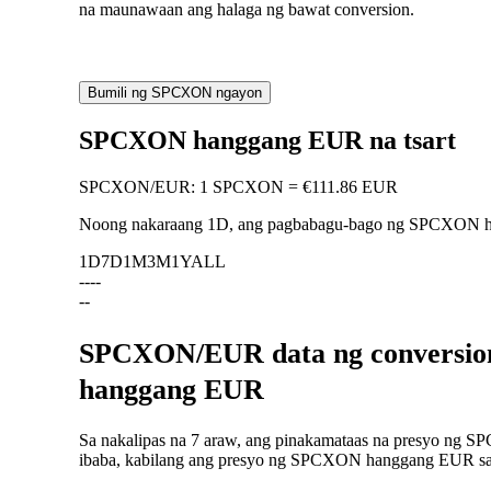
na maunawaan ang halaga ng bawat conversion.
Bumili ng SPCXON ngayon
SPCXON hanggang EUR na tsart
SPCXON
/
EUR
:
1 SPCXON = €111.86 EUR
Noong nakaraang 1D, ang pagbabagu-bago ng SPCXON
1D
7D
1M
3M
1Y
ALL
--
--
--
SPCXON/EUR data ng conversion
hanggang EUR
Sa nakalipas na 7 araw, ang pinakamataas na presyo ng S
ibaba, kabilang ang presyo ng SPCXON hanggang EUR sa na