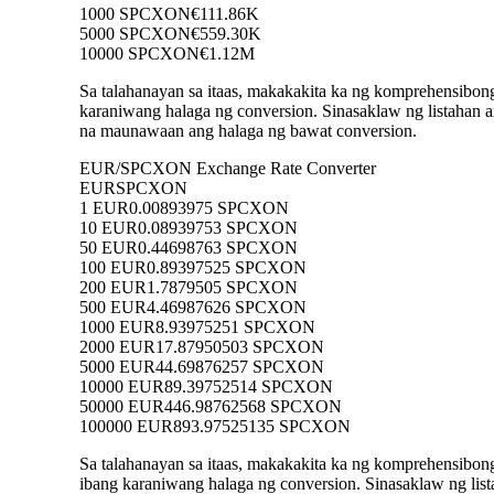
1000 SPCXON
€111.86K
5000 SPCXON
€559.30K
10000 SPCXON
€1.12M
Sa talahanayan sa itaas, makakakita ka ng komprehensibo
karaniwang halaga ng conversion. Sinasaklaw ng listah
na maunawaan ang halaga ng bawat conversion.
EUR/SPCXON Exchange Rate Converter
EUR
SPCXON
1 EUR
0.00893975 SPCXON
10 EUR
0.08939753 SPCXON
50 EUR
0.44698763 SPCXON
100 EUR
0.89397525 SPCXON
200 EUR
1.7879505 SPCXON
500 EUR
4.46987626 SPCXON
1000 EUR
8.93975251 SPCXON
2000 EUR
17.87950503 SPCXON
5000 EUR
44.69876257 SPCXON
10000 EUR
89.39752514 SPCXON
50000 EUR
446.98762568 SPCXON
100000 EUR
893.97525135 SPCXON
Sa talahanayan sa itaas, makakakita ka ng komprehensib
ibang karaniwang halaga ng conversion. Sinasaklaw ng l