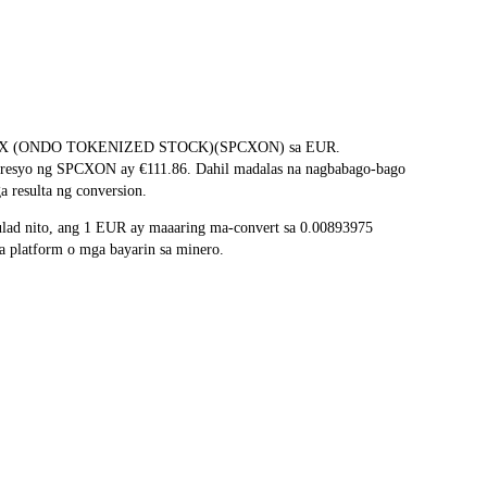
ng SPACEX (ONDO TOKENIZED STOCK)(SPCXON) sa EUR.
na presyo ng SPCXON ay €111.86. Dahil madalas na nagbabago-bago
 resulta ng conversion.
ad nito, ang 1 EUR ay maaaring ma-convert sa 0.00893975
 platform o mga bayarin sa minero.