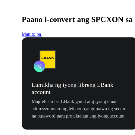
Paano i-convert ang SPCXON s
Matuto pa
Lumikha ng iyong libreng LBank
account
Magrehistro sa LBank gamit ang iyong email
address/numero ng telepono,at gumawa ng secure
na password para protektahan ang iyong account