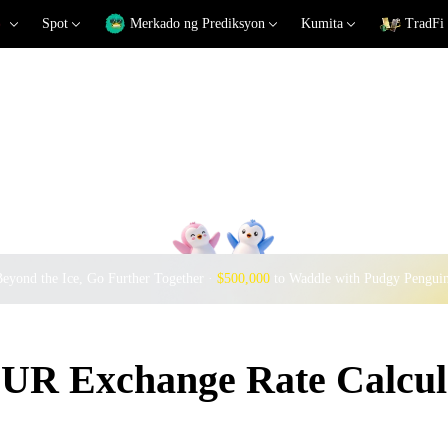
Spot
Merkado ng Prediksyon
Kumita
TradFi
eyond the Ice, Go Further Together ·
$500,000
to Waddle with Pudgy Pengui
R Exchange Rate Calcul