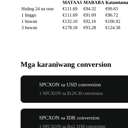
MATAAS
MABABA
Katamtam
Huling 24 na oras
€111.69
€94.32
€99.65
1 linggo
€111.69
€91.69
€96.72
1 buwan
€132.10
€92.16
€106.92
3 buwan
€178.18
€93.28
€124.58
Mga karaniwang conversion
SPCXON sa USD conversion
1 SPCXON sa $129.30 conversion
SPCXON sa IDR conversion
1 SPCXON sa Rp2.31M conversion