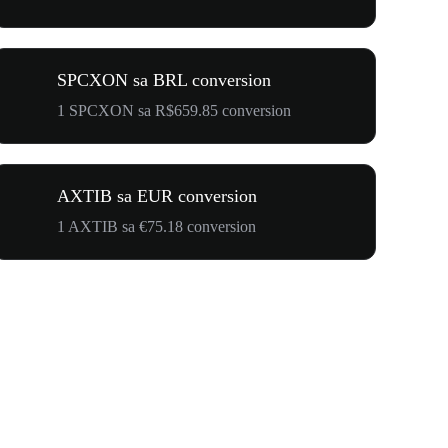
SPCXON sa BRL conversion
1 SPCXON sa R$659.85 conversion
AXTIB sa EUR conversion
1 AXTIB sa €75.18 conversion
$500,000 T