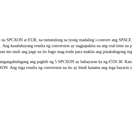
e rate na SPCXON at EUR, na tumutulong sa iyong madaling i-convert a
on. Ang kasalukuyang resulta ng conversion ay nagpapakita na ang real-time 
nan mo muli ang page na ito bago mag-trade para makita ang pinakabagong mga
ngangahulugang ang pagbili ng 5 SPCXON ay babayaran ka ng €559.30. Katul
. Ang mga resulta ng conversion na ito ay hindi kasama ang mga bayarin sa