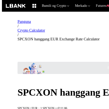
Bumili ng Crypto
Merkado
Futures
Panguna
/
Crypto Calculator
/
SPCXON hanggang EUR Exchange Rate Calculator
B
SPCXON hanggang EU
SPCXON / EUR：1 SPCXON = €111.86