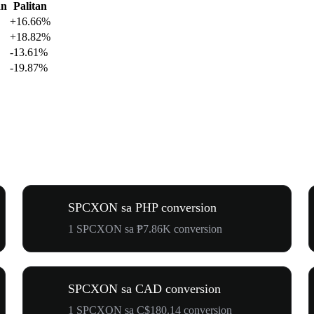
an
Palitan
+16.66%
+18.82%
-13.61%
-19.87%
SPCXON sa PHP conversion
1 SPCXON sa ₱7.86K conversion
SPCXON sa CAD conversion
1 SPCXON sa C$180.14 conversion