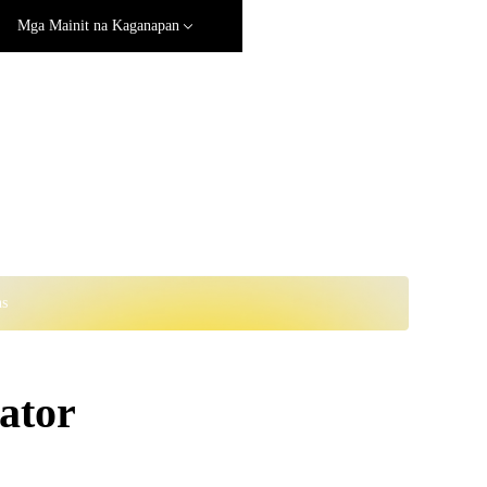
Mga Mainit na Kaganapan
ns
ator