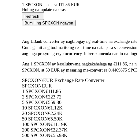
1 SPCXON laban sa 111.86 EUR
Huling na-update na oras --
I-refresh
Bumili ng SPCXON ngayon
Ang LBank converter ay nagbibigay ng real-time na exchang
Gumagamit ang tool na ito ng real-time na data para sa conversi
ang mga presyo ng cryptocurrency, inirerekumenda namin na ting
Ang 1 SPCXON ay kasalukuyang nagkakahalaga ng €111.86, na na
SPCXON, at 50 EUR ay maaaring ma-convert sa 0.4469875 SPCXON
SPCXON/EUR Exchange Rate Converter
SPCXON
EUR
1 SPCXON
€111.86
2 SPCXON
€223.72
5 SPCXON
€559.30
10 SPCXON
€1.12K
20 SPCXON
€2.24K
50 SPCXON
€5.59K
100 SPCXON
€11.19K
200 SPCXON
€22.37K
500 SPCXON
€55.93K