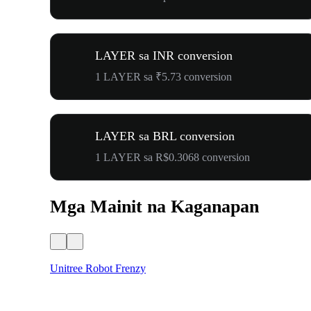
LAYER sa INR conversion
1 LAYER sa ₹5.73 conversion
LAYER sa BRL conversion
1 LAYER sa R$0.3068 conversion
Mga Mainit na Kaganapan
Unitree Robot Frenzy