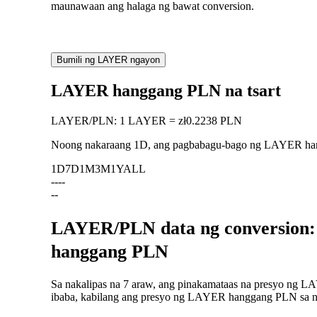
maunawaan ang halaga ng bawat conversion.
Bumili ng LAYER ngayon
LAYER hanggang PLN na tsart
LAYER
/
PLN
:
1 LAYER = zł0.2238 PLN
Noong nakaraang 1D, ang pagbabagu-bago ng LAYER h
1D
7D
1M
3M
1Y
ALL
--
--
--
LAYER/PLN data ng conversion:
hanggang PLN
Sa nakalipas na 7 araw, ang pinakamataas na presyo ng L
ibaba, kabilang ang presyo ng LAYER hanggang PLN sa naka