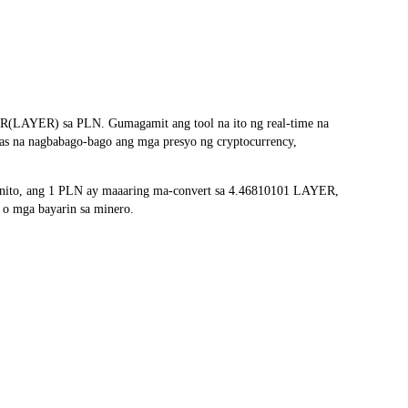
ER(LAYER) sa PLN. Gumagamit ang tool na ito ng real-time na
las na nagbabago-bago ang mga presyo ng cryptocurrency,
 nito, ang 1 PLN ay maaaring ma-convert sa 4.46810101 LAYER,
 o mga bayarin sa minero.