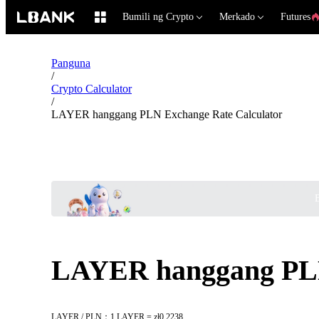
Bumili ng Crypto
Merkado
Futures
Panguna
/
Crypto Calculator
/
LAYER hanggang PLN Exchange Rate Calculator
B
LAYER hanggang PLN
LAYER / PLN：1 LAYER = zł0.2238