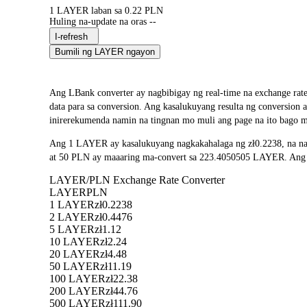
1 LAYER laban sa 0.22 PLN
Huling na-update na oras --
I-refresh
Bumili ng LAYER ngayon
Ang LBank converter ay nagbibigay ng real-time na exchange r
data para sa conversion. Ang kasalukuyang resulta ng conversion
inirerekumenda namin na tingnan mo muli ang page na ito bago m
Ang 1 LAYER ay kasalukuyang nagkakahalaga ng zł0.2238, na na
at 50 PLN ay maaaring ma-convert sa 223.4050505 LAYER. Ang mg
LAYER/PLN Exchange Rate Converter
LAYER
PLN
1 LAYER
zł0.2238
2 LAYER
zł0.4476
5 LAYER
zł1.12
10 LAYER
zł2.24
20 LAYER
zł4.48
50 LAYER
zł11.19
100 LAYER
zł22.38
200 LAYER
zł44.76
500 LAYER
zł111.90