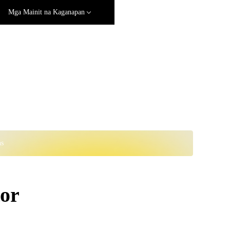
Mga Mainit na Kaganapan
ns
or