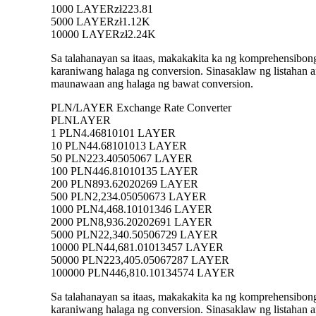
1000 LAYER
zł223.81
5000 LAYER
zł1.12K
10000 LAYER
zł2.24K
Sa talahanayan sa itaas, makakakita ka ng komprehensibo
karaniwang halaga ng conversion. Sinasaklaw ng listah
maunawaan ang halaga ng bawat conversion.
PLN/LAYER Exchange Rate Converter
PLN
LAYER
1 PLN
4.46810101 LAYER
10 PLN
44.68101013 LAYER
50 PLN
223.40505067 LAYER
100 PLN
446.81010135 LAYER
200 PLN
893.62020269 LAYER
500 PLN
2,234.05050673 LAYER
1000 PLN
4,468.10101346 LAYER
2000 PLN
8,936.20202691 LAYER
5000 PLN
22,340.50506729 LAYER
10000 PLN
44,681.01013457 LAYER
50000 PLN
223,405.05067287 LAYER
100000 PLN
446,810.10134574 LAYER
Sa talahanayan sa itaas, makakakita ka ng komprehensibo
karaniwang halaga ng conversion. Sinasaklaw ng listaha