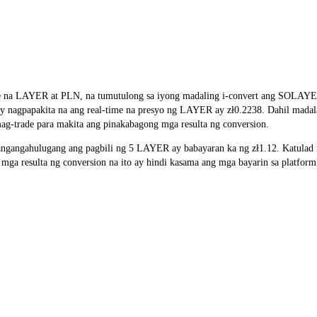
ate na LAYER at PLN, na tumutulong sa iyong madaling i-convert ang SOLAY
 ay nagpapakita na ang real-time na presyo ng LAYER ay zł0.2238. Dahil mada
ag-trade para makita ang pinakabagong mga resulta ng conversion.
ngangahulugang ang pagbili ng 5 LAYER ay babayaran ka ng zł1.12. Katulad
a resulta ng conversion na ito ay hindi kasama ang mga bayarin sa platform