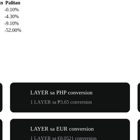
an
Palitan
-0.10%
-4.30%
-9.10%
-52.00%
LAYER sa PHP conversion
1 LAYER sa ₱3.65 conversion
LAYER sa EUR conversion
1 LAYER sa €0.0521 conversion