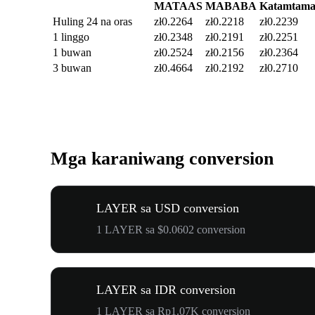
MATAAS
MABABA
Katamtam
Huling 24 na oras
zł0.2264
zł0.2218
zł0.2239
1 linggo
zł0.2348
zł0.2191
zł0.2251
1 buwan
zł0.2524
zł0.2156
zł0.2364
3 buwan
zł0.4664
zł0.2192
zł0.2710
Mga karaniwang conversion
LAYER sa USD conversion
1 LAYER sa $0.0602 conversion
LAYER sa IDR conversion
1 LAYER sa Rp1.07K conversion