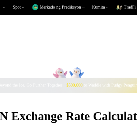
Spot
Merkado ng Prediksyon
Kumita
TradFi
eyond the Ice, Go Further Together ·
$500,000
to Waddle with Pudgy Pengui
 Exchange Rate Calculat