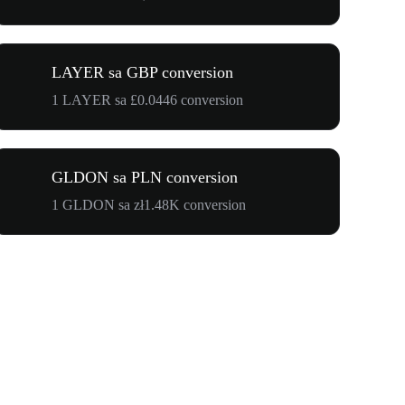
LAYER sa GBP conversion
1 LAYER sa £0.0446 conversion
GLDON sa PLN conversion
1 GLDON sa zł1.48K conversion
$500,000 T