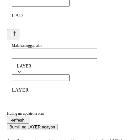
CAD
Makakatanggap ako
LAYER
LAYER
Huling na-update na oras --
I-refresh
Bumili ng LAYER ngayon