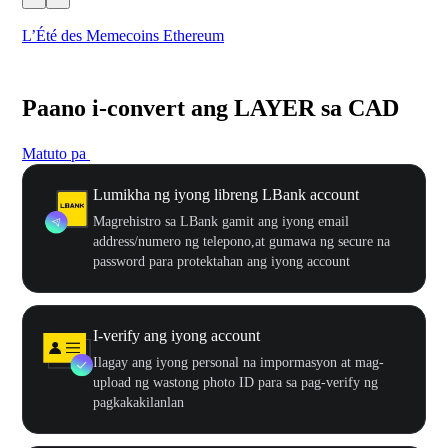
L’Été des Memecoins Ethereum
WO
Paano i-convert ang LAYER sa CAD
Matuto pa
Lumikha ng iyong libreng LBank account
Magrehistro sa LBank gamit ang iyong email
address/numero ng telepono,at gumawa ng secure na
password para protektahan ang iyong account
I-verify ang iyong account
Ilagay ang iyong personal na impormasyon at mag-
upload ng wastong photo ID para sa pag-verify ng
pagkakakilanlan