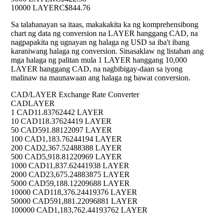
10000 LAYER
C$844.76
Sa talahanayan sa itaas, makakakita ka ng komprehensibong
chart ng data ng conversion na LAYER hanggang CAD, na
nagpapakita ng ugnayan ng halaga ng USD sa iba't ibang
karaniwang halaga ng conversion. Sinasaklaw ng listahan ang
mga halaga ng palitan mula 1 LAYER hanggang 10,000
LAYER hanggang CAD, na nagbibigay-daan sa iyong
malinaw na maunawaan ang halaga ng bawat conversion.
CAD/LAYER Exchange Rate Converter
CAD
LAYER
1 CAD
11.83762442 LAYER
10 CAD
118.37624419 LAYER
50 CAD
591.88122097 LAYER
100 CAD
1,183.76244194 LAYER
200 CAD
2,367.52488388 LAYER
500 CAD
5,918.81220969 LAYER
1000 CAD
11,837.62441938 LAYER
2000 CAD
23,675.24883875 LAYER
5000 CAD
59,188.12209688 LAYER
10000 CAD
118,376.24419376 LAYER
50000 CAD
591,881.22096881 LAYER
100000 CAD
1,183,762.44193762 LAYER