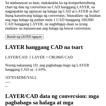
Sa talahanayan sa itaas, makakakita ka ng komprehensibong
chart ng data ng conversion na CAD hanggang LAYER, na
nagpapakita ng ugnayan ng halaga ng CAD at LAYER sa iba't
ibang karaniwang halaga ng conversion. Sinasaklaw ng listahan
ang mga halaga ng palitan mula 1 CAD hanggang 100,000
CAD hanggang LAYER, na nagbibigay-daan sa iyong
malinaw na maunawaan ang halaga ng bawat conversion.
Bumili ng LAYER ngayon
LAYER hanggang CAD na tsart
LAYER
/
CAD
:
1 LAYER = C$0.0845 CAD
Noong nakaraang 1D, ang pagbabagu-bago ng LAYER
hanggang CAD ay
-1.03%
.
1D
7D
1M
3M
1Y
ALL
--
--
--
LAYER/CAD data ng conversion: mga
pagbabago sa halaga at mga