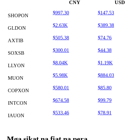
CNY
USD
$997.30
$147.53
SHOPON
$2.63K
$389.38
GLDON
$505.38
$74.76
AXTIB
$300.01
$44.38
SOXSB
$8.04K
$1.19K
LLYON
$5.98K
$884.03
MUON
$580.01
$85.80
COPXON
$674.58
$99.79
INTCON
$533.46
$78.91
IAUON
Mga sikat na fiat na pera