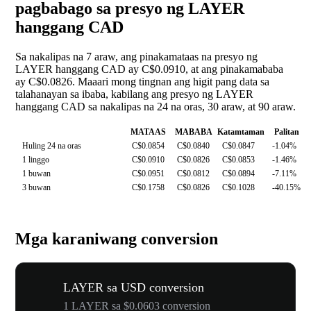
pagbabago sa presyo ng LAYER
hanggang CAD
Sa nakalipas na 7 araw, ang pinakamataas na presyo ng
LAYER hanggang CAD ay C$0.0910, at ang pinakamababa
ay C$0.0826. Maaari mong tingnan ang higit pang data sa
talahanayan sa ibaba, kabilang ang presyo ng LAYER
hanggang CAD sa nakalipas na 24 na oras, 30 araw, at 90 araw.
MATAAS
MABABA
Katamtaman
Palitan
Huling 24 na oras
C$0.0854
C$0.0840
C$0.0847
-1.04%
1 linggo
C$0.0910
C$0.0826
C$0.0853
-1.46%
1 buwan
C$0.0951
C$0.0812
C$0.0894
-7.11%
3 buwan
C$0.1758
C$0.0826
C$0.1028
-40.15%
Mga karaniwang conversion
LAYER sa USD conversion
1 LAYER sa $0.0603 conversion