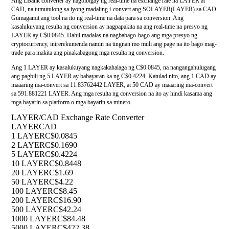
Ang LBank converter ay nagbibigay ng real-time na exchange rate na LAYER at
CAD, na tumutulong sa iyong madaling i-convert ang SOLAYER(LAYER) sa CAD.
Gumagamit ang tool na ito ng real-time na data para sa conversion. Ang
kasalukuyang resulta ng conversion ay nagpapakita na ang real-time na presyo ng
LAYER ay C$0.0845. Dahil madalas na nagbabago-bago ang mga presyo ng
cryptocurrency, inirerekumenda namin na tingnan mo muli ang page na ito bago mag-
trade para makita ang pinakabagong mga resulta ng conversion.
Ang 1 LAYER ay kasalukuyang nagkakahalaga ng C$0.0845, na nangangahulugang
ang pagbili ng 5 LAYER ay babayaran ka ng C$0.4224. Katulad nito, ang 1 CAD ay
maaaring ma-convert sa 11.83762442 LAYER, at 50 CAD ay maaaring ma-convert
sa 591.881221 LAYER. Ang mga resulta ng conversion na ito ay hindi kasama ang
mga bayarin sa platform o mga bayarin sa minero.
LAYER/CAD Exchange Rate Converter
LAYER
CAD
1 LAYER
C$0.0845
2 LAYER
C$0.1690
5 LAYER
C$0.4224
10 LAYER
C$0.8448
20 LAYER
C$1.69
50 LAYER
C$4.22
100 LAYER
C$8.45
200 LAYER
C$16.90
500 LAYER
C$42.24
1000 LAYER
C$84.48
5000 LAYER
C$422.38