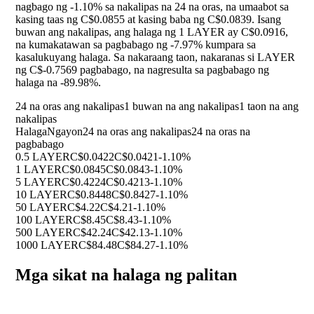
nagbago ng
-1.10%
sa nakalipas na 24 na oras, na umaabot sa
kasing taas ng C$0.0855 at kasing baba ng C$0.0839. Isang
buwan ang nakalipas, ang halaga ng 1 LAYER ay C$0.0916,
na kumakatawan sa pagbabago ng
-7.97%
kumpara sa
kasalukuyang halaga. Sa nakaraang taon, nakaranas si LAYER
ng C$-0.7569 pagbabago, na nagresulta sa pagbabago ng
halaga na
-89.98%
.
24 na oras ang nakalipas
1 buwan na ang nakalipas
1 taon na ang
nakalipas
Halaga
Ngayon
24 na oras ang nakalipas
24 na oras na
pagbabago
0.5 LAYER
C$0.0422
C$0.0421
-1.10%
1 LAYER
C$0.0845
C$0.0843
-1.10%
5 LAYER
C$0.4224
C$0.4213
-1.10%
10 LAYER
C$0.8448
C$0.8427
-1.10%
50 LAYER
C$4.22
C$4.21
-1.10%
100 LAYER
C$8.45
C$8.43
-1.10%
500 LAYER
C$42.24
C$42.13
-1.10%
1000 LAYER
C$84.48
C$84.27
-1.10%
Mga sikat na halaga ng palitan