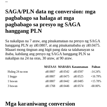
--
SAGA/PLN data ng conversion: mga
pagbabago sa halaga at mga
pagbabago sa presyo ng SAGA
hanggang PLN
Sa nakalipas na 7 araw, ang pinakamataas na presyo ng SAGA
hanggang PLN ay zł0.0807, at ang pinakamababa ay zł0.0475.
Maaari mong tingnan ang higit pang data sa talahanayan sa
ibaba, kabilang ang presyo ng SAGA hanggang PLN sa
nakalipas na 24 na oras, 30 araw, at 90 araw.
MATAAS
MABABA
Katamtaman
Palitan
Huling 24 na oras
zł0.0807
zł0.0542
zł0.0597
-14.24%
1 linggo
zł0.0807
zł0.0475
zł0.0525
+16.79%
1 buwan
zł0.0807
zł0.0442
zł0.0485
+15.78%
3 buwan
zł0.1768
zł0.0446
zł0.0574
-68.00%
Mga karaniwang conversion