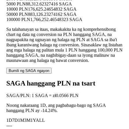
5000 PLN
88,312.62327416 SAGA
10000 PLN
176,625.24654832 SAGA
50000 PLN
883,126.23274162 SAGA
100000 PLN
1,766,252.46548323 SAGA
Sa talahanayan sa itaas, makakakita ka ng komprehensibong
chart ng data ng conversion na PLN hanggang SAGA, na
nagpapakita ng ugnayan ng halaga ng PLN at SAGA sa iba't
ibang karaniwang halaga ng conversion. Sinasaklaw ng listahan
ang mga halaga ng palitan mula 1 PLN hanggang 100,000 PLN
hanggang SAGA, na nagbibigay-daan sa iyong malinaw na
maunawaan ang halaga ng bawat conversion.
Bumili ng SAGA ngayon
SAGA hanggang PLN na tsart
SAGA
/
PLN
:
1 SAGA = zł0.0566 PLN
Noong nakaraang 1D, ang pagbabagu-bago ng SAGA
hanggang PLN ay
-14.24%
.
1D
7D
1M
3M
1Y
ALL
--
--