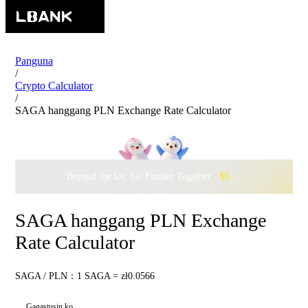
Panguna
/
Crypto Calculator
/
SAGA hanggang PLN Exchange Rate Calculator
Beyond the Ice, Go Further Together ·
$500,000
to Waddle w
SAGA hanggang PLN Exchange
Rate Calculator
SAGA / PLN：1 SAGA = zł0.0566
Gagastusin ko