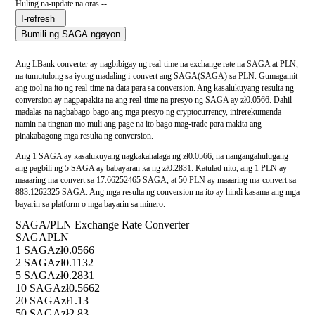
Huling na-update na oras --
I-refresh
Bumili ng SAGA ngayon
Ang LBank converter ay nagbibigay ng real-time na exchange rate na SAGA at PLN,
na tumutulong sa iyong madaling i-convert ang SAGA(SAGA) sa PLN. Gumagamit
ang tool na ito ng real-time na data para sa conversion. Ang kasalukuyang resulta ng
conversion ay nagpapakita na ang real-time na presyo ng SAGA ay zł0.0566. Dahil
madalas na nagbabago-bago ang mga presyo ng cryptocurrency, inirerekumenda
namin na tingnan mo muli ang page na ito bago mag-trade para makita ang
pinakabagong mga resulta ng conversion.
Ang 1 SAGA ay kasalukuyang nagkakahalaga ng zł0.0566, na nangangahulugang
ang pagbili ng 5 SAGA ay babayaran ka ng zł0.2831. Katulad nito, ang 1 PLN ay
maaaring ma-convert sa 17.66252465 SAGA, at 50 PLN ay maaaring ma-convert sa
883.1262325 SAGA. Ang mga resulta ng conversion na ito ay hindi kasama ang mga
bayarin sa platform o mga bayarin sa minero.
SAGA/PLN Exchange Rate Converter
SAGA
PLN
1 SAGA
zł0.0566
2 SAGA
zł0.1132
5 SAGA
zł0.2831
10 SAGA
zł0.5662
20 SAGA
zł1.13
50 SAGA
zł2.83