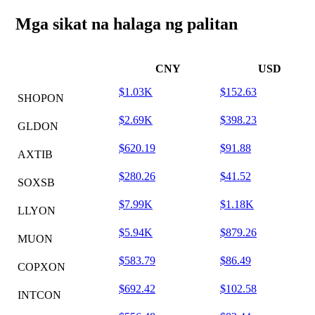
Mga sikat na halaga ng palitan
CNY
USD
$1.03K
$152.63
SHOPON
$2.69K
$398.23
GLDON
$620.19
$91.88
AXTIB
$280.26
$41.52
SOXSB
$7.99K
$1.18K
LLYON
$5.94K
$879.26
MUON
$583.79
$86.49
COPXON
$692.42
$102.58
INTCON