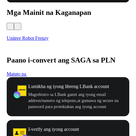
Mga Mainit na Kaganapan
Unitree Robot Frenzy
$50
Paano i-convert ang SAGA sa PLN
Matuto pa
Lumikha ng iyong libreng LBank account
Magrehistro sa LBank gamit ang iyong email
address/numero ng telepono,at gumawa ng secure na
password para protektahan ang iyong account
I-verify ang iyong account