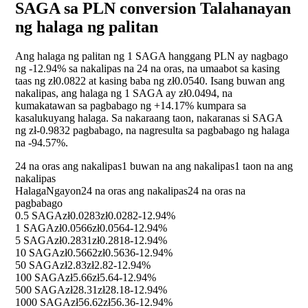
SAGA sa PLN conversion Talahanayan
ng halaga ng palitan
Ang halaga ng palitan ng 1 SAGA hanggang PLN ay nagbago
ng
-12.94%
sa nakalipas na 24 na oras, na umaabot sa kasing
taas ng zł0.0822 at kasing baba ng zł0.0540. Isang buwan ang
nakalipas, ang halaga ng 1 SAGA ay zł0.0494, na
kumakatawan sa pagbabago ng
+14.17%
kumpara sa
kasalukuyang halaga. Sa nakaraang taon, nakaranas si SAGA
ng zł-0.9832 pagbabago, na nagresulta sa pagbabago ng halaga
na
-94.57%
.
24 na oras ang nakalipas
1 buwan na ang nakalipas
1 taon na ang
nakalipas
Halaga
Ngayon
24 na oras ang nakalipas
24 na oras na
pagbabago
0.5 SAGA
zł0.0283
zł0.0282
-12.94%
1 SAGA
zł0.0566
zł0.0564
-12.94%
5 SAGA
zł0.2831
zł0.2818
-12.94%
10 SAGA
zł0.5662
zł0.5636
-12.94%
50 SAGA
zł2.83
zł2.82
-12.94%
100 SAGA
zł5.66
zł5.64
-12.94%
500 SAGA
zł28.31
zł28.18
-12.94%
1000 SAGA
zł56.62
zł56.36
-12.94%