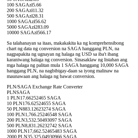
100 SAGA
zł5.66
200 SAGA
zł11.32
500 SAGA
zł28.31
1000 SAGA
zł56.62
5000 SAGA
zł283.09
10000 SAGA
zł566.17
Sa talahanayan sa itaas, makakakita ka ng komprehensibong
chart ng data ng conversion na SAGA hanggang PLN, na
nagpapakita ng ugnayan ng halaga ng USD sa iba't ibang
karaniwang halaga ng conversion. Sinasaklaw ng listahan ang
mga halaga ng palitan mula 1 SAGA hanggang 10,000 SAGA
hanggang PLN, na nagbibigay-daan sa iyong malinaw na
maunawaan ang halaga ng bawat conversion.
PLN/SAGA Exchange Rate Converter
PLN
SAGA
1 PLN
17.66252465 SAGA
10 PLN
176.62524655 SAGA
50 PLN
883.12623274 SAGA
100 PLN
1,766.25246548 SAGA
200 PLN
3,532.50493097 SAGA
500 PLN
8,831.26232742 SAGA
1000 PLN
17,662.52465483 SAGA
2000 PLN
35,325.04930966 SAGA