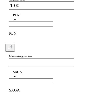
PLN
PLN
Makakatanggap ako
SAGA
SAGA