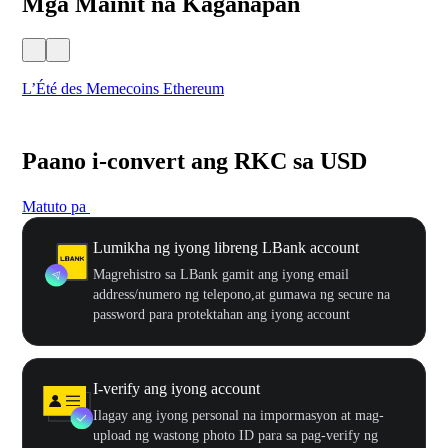
Mga Mainit na Kaganapan
L’Été des Memecoins Ethereum
WO
Paano i-convert ang RKC sa USD
Matuto pa
Lumikha ng iyong libreng LBank account
Magrehistro sa LBank gamit ang iyong email
address/numero ng telepono,at gumawa ng secure na
password para protektahan ang iyong account
I-verify ang iyong account
Ilagay ang iyong personal na impormasyon at mag-
upload ng wastong photo ID para sa pag-verify ng