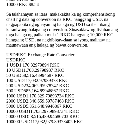
10000 RKC
$8.54
Sa talahanayan sa itaas, makakakita ka ng komprehensibong
chart ng data ng conversion na RKC hanggang USD, na
nagpapakita ng ugnayan ng halaga ng USD sa iba't ibang
karaniwang halaga ng conversion. Sinasaklaw ng listahan ang
mga halaga ng palitan mula 1 RKC hanggang 10,000 RKC
hanggang USD, na nagbibigay-daan sa iyong malinaw na
maunawaan ang halaga ng bawat conversion.
USD/RKC Exchange Rate Converter
USD
RKC
1 USD
1,170.32979894 RKC
10 USD
11,703.29798937 RKC
50 USD
58,516.48994687 RKC
100 USD
117,032.97989373 RKC
200 USD
234,065.95978747 RKC
500 USD
585,164.89946867 RKC
1000 USD
1,170,329.79893734 RKC
2000 USD
2,340,659.59787468 RKC
5000 USD
5,851,648.9946867 RKC
10000 USD
11,703,297.98937341 RKC
50000 USD
58,516,489.94686703 RKC
100000 USD
117,032,979.89373405 RKC