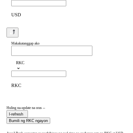
USD
Makakatanggap ako
RKC
RKC
Huling na-update na oras --
I-refresh
Bumili ng RKC ngayon