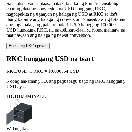
Sa talahanayan sa itaas, makakakita ka ng komprehensibong
chart ng data ng conversion na USD hanggang RKC, na
nagpapakita ng ugnayan ng halaga ng USD at RKC sa iba't
ibang karaniwang halaga ng conversion. Sinasaklaw ng listahan
ang mga halaga ng palitan mula 1 USD hanggang 100,000
USD hanggang RKC, na nagbibigay-daan sa iyong malinaw na
maunawaan ang halaga ng bawat conversion.
Bumili ng RKC ngayon
RKC hanggang USD na tsart
RKC
/
USD
:
1 RKC = $0.000854 USD
Noong nakaraang 1D, ang pagbabagu-bago ng RKC hanggang
USD ay
--
.
1D
7D
1M
3M
1Y
ALL
Walang data