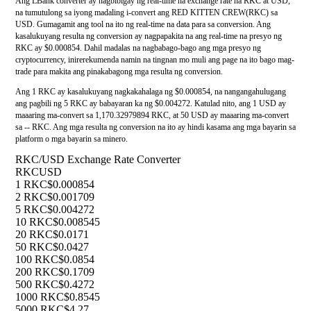
Ang LBank converter ay nagbibigay ng real-time na exchange rate na RKC at USD,
na tumutulong sa iyong madaling i-convert ang RED KITTEN CREW(RKC) sa
USD. Gumagamit ang tool na ito ng real-time na data para sa conversion. Ang
kasalukuyang resulta ng conversion ay nagpapakita na ang real-time na presyo ng
RKC ay $0.000854. Dahil madalas na nagbabago-bago ang mga presyo ng
cryptocurrency, inirerekumenda namin na tingnan mo muli ang page na ito bago mag-
trade para makita ang pinakabagong mga resulta ng conversion.
Ang 1 RKC ay kasalukuyang nagkakahalaga ng $0.000854, na nangangahulugang
ang pagbili ng 5 RKC ay babayaran ka ng $0.004272. Katulad nito, ang 1 USD ay
maaaring ma-convert sa 1,170.32979894 RKC, at 50 USD ay maaaring ma-convert
sa -- RKC. Ang mga resulta ng conversion na ito ay hindi kasama ang mga bayarin sa
platform o mga bayarin sa minero.
RKC/USD Exchange Rate Converter
RKC
USD
1 RKC
$0.000854
2 RKC
$0.001709
5 RKC
$0.004272
10 RKC
$0.008545
20 RKC
$0.0171
50 RKC
$0.0427
100 RKC
$0.0854
200 RKC
$0.1709
500 RKC
$0.4272
1000 RKC
$0.8545
5000 RKC
$4.27