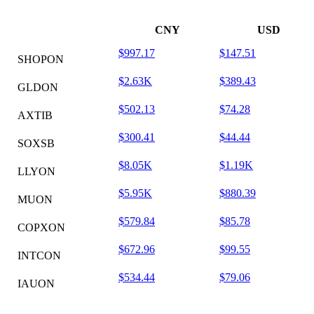
CNY
USD
$997.17
$147.51
SHOPON
$2.63K
$389.43
GLDON
$502.13
$74.28
AXTIB
$300.41
$44.44
SOXSB
$8.05K
$1.19K
LLYON
$5.95K
$880.39
MUON
$579.84
$85.78
COPXON
$672.96
$99.55
INTCON
$534.44
$79.06
IAUON