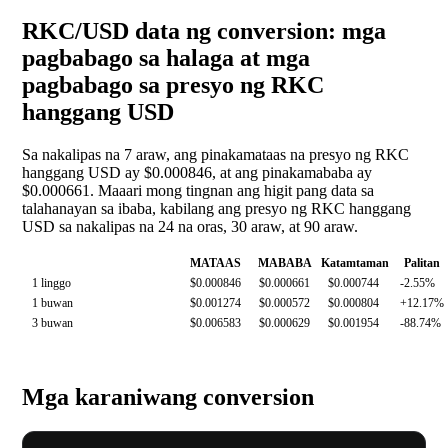
RKC/USD data ng conversion: mga
pagbabago sa halaga at mga
pagbabago sa presyo ng RKC
hanggang USD
Sa nakalipas na 7 araw, ang pinakamataas na presyo ng RKC
hanggang USD ay $0.000846, at ang pinakamababa ay
$0.000661. Maaari mong tingnan ang higit pang data sa
talahanayan sa ibaba, kabilang ang presyo ng RKC hanggang
USD sa nakalipas na 24 na oras, 30 araw, at 90 araw.
MATAAS
MABABA
Katamtaman
Palitan
1 linggo
$0.000846
$0.000661
$0.000744
-2.55%
1 buwan
$0.001274
$0.000572
$0.000804
+12.17%
3 buwan
$0.006583
$0.000629
$0.001954
-88.74%
Mga karaniwang conversion