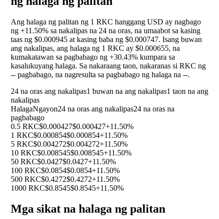
ng halaga ng palitan
Ang halaga ng palitan ng 1 RKC hanggang USD ay nagbago
ng
+11.50%
sa nakalipas na 24 na oras, na umaabot sa kasing
taas ng $0.000945 at kasing baba ng $0.000747. Isang buwan
ang nakalipas, ang halaga ng 1 RKC ay $0.000655, na
kumakatawan sa pagbabago ng
+30.43%
kumpara sa
kasalukuyang halaga. Sa nakaraang taon, nakaranas si RKC ng
--
pagbabago, na nagresulta sa pagbabago ng halaga na
--
.
24 na oras ang nakalipas
1 buwan na ang nakalipas
1 taon na ang
nakalipas
Halaga
Ngayon
24 na oras ang nakalipas
24 na oras na
pagbabago
0.5 RKC
$0.000427
$0.000427
+11.50%
1 RKC
$0.000854
$0.000854
+11.50%
5 RKC
$0.004272
$0.004272
+11.50%
10 RKC
$0.008545
$0.008545
+11.50%
50 RKC
$0.0427
$0.0427
+11.50%
100 RKC
$0.0854
$0.0854
+11.50%
500 RKC
$0.4272
$0.4272
+11.50%
1000 RKC
$0.8545
$0.8545
+11.50%
Mga sikat na halaga ng palitan