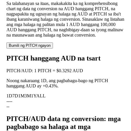
Sa talahanayan sa itaas, makakakita ka ng komprehensibong
chart ng data ng conversion na AUD hanggang PITCH, na
nagpapakita ng ugnayan ng halaga ng AUD at PITCH sa iba't
ibang karaniwang halaga ng conversion. Sinasaklaw ng listahan
ang mga halaga ng palitan mula 1 AUD hanggang 100,000
AUD hanggang PITCH, na nagbibigay-daan sa iyong malinaw
na maunawaan ang halaga ng bawat conversion.
Bumili ng PITCH ngayon
PITCH hanggang AUD na tsart
PITCH
/
AUD
:
1 PITCH = $0.3292 AUD
Noong nakaraang 1D, ang pagbabagu-bago ng PITCH
hanggang AUD ay
+0.43%
.
1D
7D
1M
3M
1Y
ALL
--
--
--
PITCH/AUD data ng conversion: mga
pagbabago sa halaga at mga