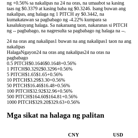
ng
+0.56%
sa nakalipas na 24 na oras, na umaabot sa kasing
taas ng $0.3379 at kasing baba ng $0.3246. Isang buwan ang
nakalipas, ang halaga ng 1 PITCH ay $0.3442, na
kumakatawan sa pagbabago ng
-4.22%
kumpara sa
kasalukuyang halaga. Sa nakaraang taon, nakaranas si PITCH
ng
--
pagbabago, na nagresulta sa pagbabago ng halaga na
--
.
24 na oras ang nakalipas
1 buwan na ang nakalipas
1 taon na ang
nakalipas
Halaga
Ngayon
24 na oras ang nakalipas
24 na oras na
pagbabago
0.5 PITCH
$0.1646
$0.1648
+0.56%
1 PITCH
$0.3292
$0.3296
+0.56%
5 PITCH
$1.65
$1.65
+0.56%
10 PITCH
$3.29
$3.30
+0.56%
50 PITCH
$16.46
$16.48
+0.56%
100 PITCH
$32.92
$32.96
+0.56%
500 PITCH
$164.60
$164.81
+0.56%
1000 PITCH
$329.20
$329.63
+0.56%
Mga sikat na halaga ng palitan
CNY
USD