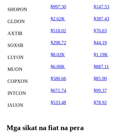
$997.30
$147.53
SHOPON
$2.62K
$387.43
GLDON
$518.02
$76.63
AXTIB
$298.72
$44.19
SOXSB
$8.02K
$1.19K
LLYON
$6.00K
$887.11
MUON
$580.66
$85.90
COPXON
$671.74
$99.37
INTCON
$533.48
$78.92
IAUON
Mga sikat na fiat na pera