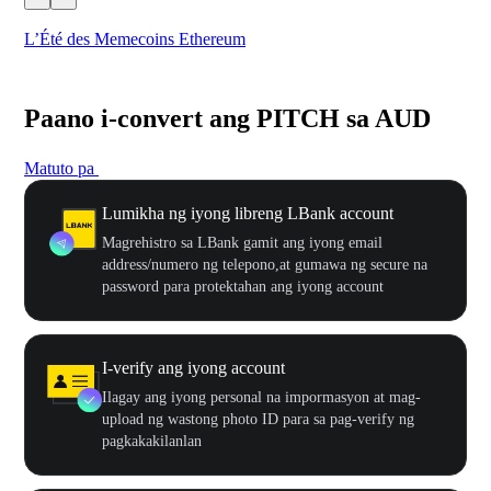
L’Été des Memecoins Ethereum
WO
Paano i-convert ang PITCH sa AUD
Matuto pa
Lumikha ng iyong libreng LBank account
Magrehistro sa LBank gamit ang iyong email
address/numero ng telepono,at gumawa ng secure na
password para protektahan ang iyong account
I-verify ang iyong account
Ilagay ang iyong personal na impormasyon at mag-
upload ng wastong photo ID para sa pag-verify ng
pagkakakilanlan