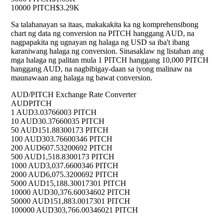
10000 PITCH
$3.29K
Sa talahanayan sa itaas, makakakita ka ng komprehensibong
chart ng data ng conversion na PITCH hanggang AUD, na
nagpapakita ng ugnayan ng halaga ng USD sa iba't ibang
karaniwang halaga ng conversion. Sinasaklaw ng listahan ang
mga halaga ng palitan mula 1 PITCH hanggang 10,000 PITCH
hanggang AUD, na nagbibigay-daan sa iyong malinaw na
maunawaan ang halaga ng bawat conversion.
AUD/PITCH Exchange Rate Converter
AUD
PITCH
1 AUD
3.03766003 PITCH
10 AUD
30.37660035 PITCH
50 AUD
151.88300173 PITCH
100 AUD
303.76600346 PITCH
200 AUD
607.53200692 PITCH
500 AUD
1,518.8300173 PITCH
1000 AUD
3,037.6600346 PITCH
2000 AUD
6,075.3200692 PITCH
5000 AUD
15,188.30017301 PITCH
10000 AUD
30,376.60034602 PITCH
50000 AUD
151,883.0017301 PITCH
100000 AUD
303,766.00346021 PITCH