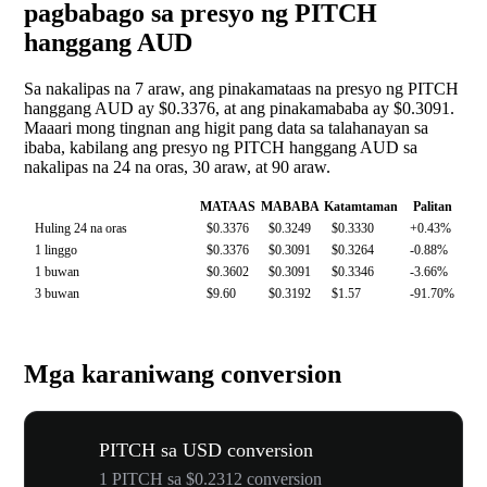
pagbabago sa presyo ng PITCH
hanggang AUD
Sa nakalipas na 7 araw, ang pinakamataas na presyo ng PITCH
hanggang AUD ay $0.3376, at ang pinakamababa ay $0.3091.
Maaari mong tingnan ang higit pang data sa talahanayan sa
ibaba, kabilang ang presyo ng PITCH hanggang AUD sa
nakalipas na 24 na oras, 30 araw, at 90 araw.
MATAAS
MABABA
Katamtaman
Palitan
Huling 24 na oras
$0.3376
$0.3249
$0.3330
+0.43%
1 linggo
$0.3376
$0.3091
$0.3264
-0.88%
1 buwan
$0.3602
$0.3091
$0.3346
-3.66%
3 buwan
$9.60
$0.3192
$1.57
-91.70%
Mga karaniwang conversion
PITCH sa USD conversion
1 PITCH sa $0.2312 conversion