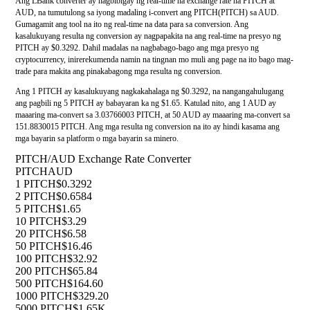
Ang LBank converter ay nagbibigay ng real-time na exchange rate na PITCH at
AUD, na tumutulong sa iyong madaling i-convert ang PITCH(PITCH) sa AUD.
Gumagamit ang tool na ito ng real-time na data para sa conversion. Ang
kasalukuyang resulta ng conversion ay nagpapakita na ang real-time na presyo ng
PITCH ay $0.3292. Dahil madalas na nagbabago-bago ang mga presyo ng
cryptocurrency, inirerekumenda namin na tingnan mo muli ang page na ito bago mag-
trade para makita ang pinakabagong mga resulta ng conversion.
Ang 1 PITCH ay kasalukuyang nagkakahalaga ng $0.3292, na nangangahulugang
ang pagbili ng 5 PITCH ay babayaran ka ng $1.65. Katulad nito, ang 1 AUD ay
maaaring ma-convert sa 3.03766003 PITCH, at 50 AUD ay maaaring ma-convert sa
151.8830015 PITCH. Ang mga resulta ng conversion na ito ay hindi kasama ang
mga bayarin sa platform o mga bayarin sa minero.
PITCH/AUD Exchange Rate Converter
PITCH
AUD
1 PITCH
$0.3292
2 PITCH
$0.6584
5 PITCH
$1.65
10 PITCH
$3.29
20 PITCH
$6.58
50 PITCH
$16.46
100 PITCH
$32.92
200 PITCH
$65.84
500 PITCH
$164.60
1000 PITCH
$329.20
5000 PITCH
$1.65K