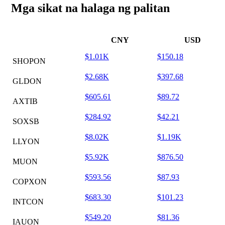
Mga sikat na halaga ng palitan
CNY
USD
$1.01K
$150.18
SHOPON
$2.68K
$397.68
GLDON
$605.61
$89.72
AXTIB
$284.92
$42.21
SOXSB
$8.02K
$1.19K
LLYON
$5.92K
$876.50
MUON
$593.56
$87.93
COPXON
$683.30
$101.23
INTCON
$549.20
$81.36
IAUON