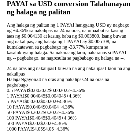
PAYAI sa USD conversion Talahanayan
ng halaga ng palitan
Ang halaga ng palitan ng 1 PAYAI hanggang USD ay nagbago
ng
+4.36%
sa nakalipas na 24 na oras, na umaabot sa kasing
taas ng $0.004130 at kasing baba ng $0.003800. Isang buwan
ang nakalipas, ang halaga ng 1 PAYAI ay $0.006108, na
kumakatawan sa pagbabago ng
-33.77%
kumpara sa
kasalukuyang halaga. Sa nakaraang taon, nakaranas si PAYAI
ng
--
pagbabago, na nagresulta sa pagbabago ng halaga na
--
.
24 na oras ang nakalipas
1 buwan na ang nakalipas
1 taon na ang
nakalipas
Halaga
Ngayon
24 na oras ang nakalipas
24 na oras na
pagbabago
0.5 PAYAI
$0.002022
$0.002022
+4.36%
1 PAYAI
$0.004045
$0.004045
+4.36%
5 PAYAI
$0.0202
$0.0202
+4.36%
10 PAYAI
$0.0404
$0.0404
+4.36%
50 PAYAI
$0.2022
$0.2022
+4.36%
100 PAYAI
$0.4045
$0.4045
+4.36%
500 PAYAI
$2.02
$2.02
+4.36%
1000 PAYAI
$4.05
$4.05
+4.36%