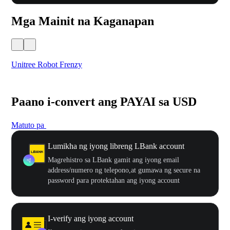
Mga Mainit na Kaganapan
Unitree Robot Frenzy
$50
Paano i-convert ang PAYAI sa USD
Matuto pa
Lumikha ng iyong libreng LBank account
Magrehistro sa LBank gamit ang iyong email
address/numero ng telepono,at gumawa ng secure na
password para protektahan ang iyong account
I-verify ang iyong account