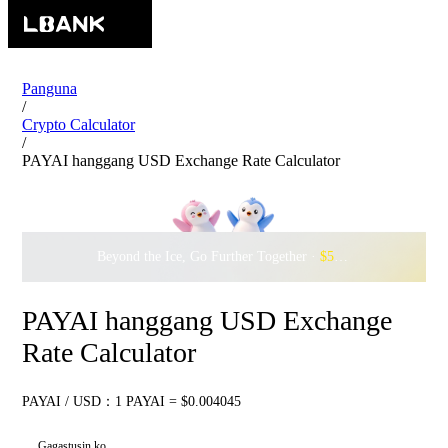
Panguna
/
Crypto Calculator
/
PAYAI hanggang USD Exchange Rate Calculator
Beyond the Ice, Go Further Together ·
$500,000
to Waddle w
PAYAI hanggang USD Exchange
Rate Calculator
PAYAI / USD：1 PAYAI = $0.004045
Gagastusin ko