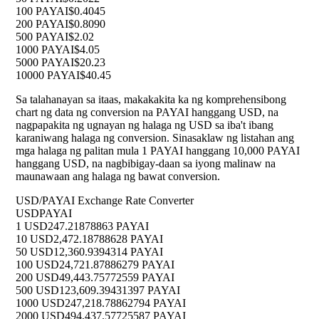
100 PAYAI
$0.4045
200 PAYAI
$0.8090
500 PAYAI
$2.02
1000 PAYAI
$4.05
5000 PAYAI
$20.23
10000 PAYAI
$40.45
Sa talahanayan sa itaas, makakakita ka ng komprehensibong
chart ng data ng conversion na PAYAI hanggang USD, na
nagpapakita ng ugnayan ng halaga ng USD sa iba't ibang
karaniwang halaga ng conversion. Sinasaklaw ng listahan ang
mga halaga ng palitan mula 1 PAYAI hanggang 10,000 PAYAI
hanggang USD, na nagbibigay-daan sa iyong malinaw na
maunawaan ang halaga ng bawat conversion.
USD/PAYAI Exchange Rate Converter
USD
PAYAI
1 USD
247.21878863 PAYAI
10 USD
2,472.18788628 PAYAI
50 USD
12,360.9394314 PAYAI
100 USD
24,721.87886279 PAYAI
200 USD
49,443.75772559 PAYAI
500 USD
123,609.39431397 PAYAI
1000 USD
247,218.78862794 PAYAI
2000 USD
494,437.57725587 PAYAI