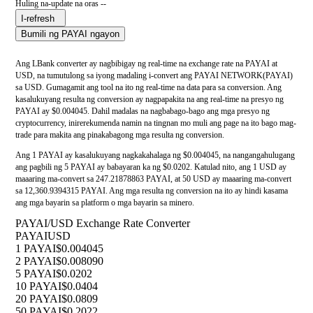
Huling na-update na oras --
I-refresh
Bumili ng PAYAI ngayon
Ang LBank converter ay nagbibigay ng real-time na exchange rate na PAYAI at
USD, na tumutulong sa iyong madaling i-convert ang PAYAI NETWORK(PAYAI)
sa USD. Gumagamit ang tool na ito ng real-time na data para sa conversion. Ang
kasalukuyang resulta ng conversion ay nagpapakita na ang real-time na presyo ng
PAYAI ay $0.004045. Dahil madalas na nagbabago-bago ang mga presyo ng
cryptocurrency, inirerekumenda namin na tingnan mo muli ang page na ito bago mag-
trade para makita ang pinakabagong mga resulta ng conversion.
Ang 1 PAYAI ay kasalukuyang nagkakahalaga ng $0.004045, na nangangahulugang
ang pagbili ng 5 PAYAI ay babayaran ka ng $0.0202. Katulad nito, ang 1 USD ay
maaaring ma-convert sa 247.21878863 PAYAI, at 50 USD ay maaaring ma-convert
sa 12,360.9394315 PAYAI. Ang mga resulta ng conversion na ito ay hindi kasama
ang mga bayarin sa platform o mga bayarin sa minero.
PAYAI/USD Exchange Rate Converter
PAYAI
USD
1 PAYAI
$0.004045
2 PAYAI
$0.008090
5 PAYAI
$0.0202
10 PAYAI
$0.0404
20 PAYAI
$0.0809
50 PAYAI
$0.2022