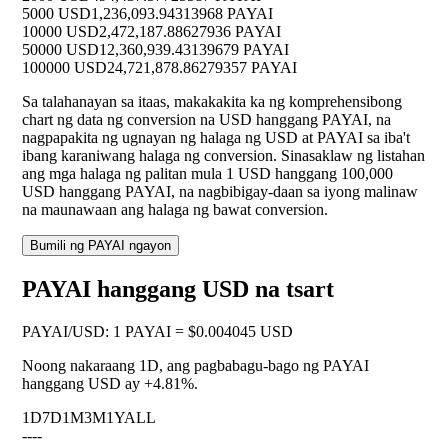
5000 USD
1,236,093.94313968 PAYAI
10000 USD
2,472,187.88627936 PAYAI
50000 USD
12,360,939.43139679 PAYAI
100000 USD
24,721,878.86279357 PAYAI
Sa talahanayan sa itaas, makakakita ka ng komprehensibong
chart ng data ng conversion na USD hanggang PAYAI, na
nagpapakita ng ugnayan ng halaga ng USD at PAYAI sa iba't
ibang karaniwang halaga ng conversion. Sinasaklaw ng listahan
ang mga halaga ng palitan mula 1 USD hanggang 100,000
USD hanggang PAYAI, na nagbibigay-daan sa iyong malinaw
na maunawaan ang halaga ng bawat conversion.
Bumili ng PAYAI ngayon
PAYAI hanggang USD na tsart
PAYAI
/
USD
:
1 PAYAI = $0.004045 USD
Noong nakaraang 1D, ang pagbabagu-bago ng PAYAI
hanggang USD ay
+4.81%
.
1D
7D
1M
3M
1Y
ALL
--
--