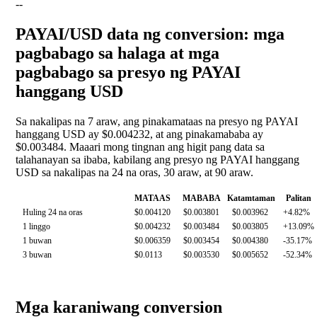
--
PAYAI/USD data ng conversion: mga
pagbabago sa halaga at mga
pagbabago sa presyo ng PAYAI
hanggang USD
Sa nakalipas na 7 araw, ang pinakamataas na presyo ng PAYAI
hanggang USD ay $0.004232, at ang pinakamababa ay
$0.003484. Maaari mong tingnan ang higit pang data sa
talahanayan sa ibaba, kabilang ang presyo ng PAYAI hanggang
USD sa nakalipas na 24 na oras, 30 araw, at 90 araw.
MATAAS
MABABA
Katamtaman
Palitan
Huling 24 na oras
$0.004120
$0.003801
$0.003962
+4.82%
1 linggo
$0.004232
$0.003484
$0.003805
+13.09%
1 buwan
$0.006359
$0.003454
$0.004380
-35.17%
3 buwan
$0.0113
$0.003530
$0.005652
-52.34%
Mga karaniwang conversion