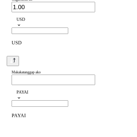
USD
USD
Makakatanggap ako
PAYAI
PAYAI