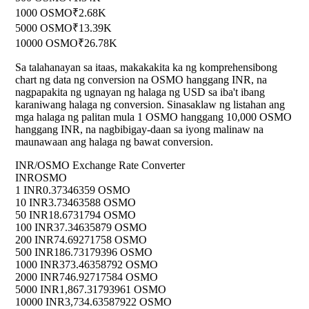
1000 OSMO
₹2.68K
5000 OSMO
₹13.39K
10000 OSMO
₹26.78K
Sa talahanayan sa itaas, makakakita ka ng komprehensibong
chart ng data ng conversion na OSMO hanggang INR, na
nagpapakita ng ugnayan ng halaga ng USD sa iba't ibang
karaniwang halaga ng conversion. Sinasaklaw ng listahan ang
mga halaga ng palitan mula 1 OSMO hanggang 10,000 OSMO
hanggang INR, na nagbibigay-daan sa iyong malinaw na
maunawaan ang halaga ng bawat conversion.
INR/OSMO Exchange Rate Converter
INR
OSMO
1 INR
0.37346359 OSMO
10 INR
3.73463588 OSMO
50 INR
18.6731794 OSMO
100 INR
37.34635879 OSMO
200 INR
74.69271758 OSMO
500 INR
186.73179396 OSMO
1000 INR
373.46358792 OSMO
2000 INR
746.92717584 OSMO
5000 INR
1,867.31793961 OSMO
10000 INR
3,734.63587922 OSMO