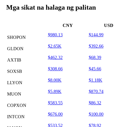
Mga sikat na halaga ng palitan
CNY
USD
$980.13
$144.99
SHOPON
$2.65K
$392.66
GLDON
$462.32
$68.39
AXTIB
$308.66
$45.66
SOXSB
$8.00K
$1.18K
LLYON
$5.89K
$870.74
MUON
$583.55
$86.32
COPXON
$676.00
$100.00
INTCON
$533.52
$78.92