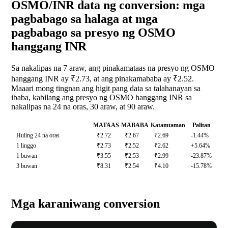
OSMO/INR data ng conversion: mga
pagbabago sa halaga at mga
pagbabago sa presyo ng OSMO
hanggang INR
Sa nakalipas na 7 araw, ang pinakamataas na presyo ng OSMO
hanggang INR ay ₹2.73, at ang pinakamababa ay ₹2.52.
Maaari mong tingnan ang higit pang data sa talahanayan sa
ibaba, kabilang ang presyo ng OSMO hanggang INR sa
nakalipas na 24 na oras, 30 araw, at 90 araw.
MATAAS
MABABA
Katamtaman
Palitan
Huling 24 na oras
₹2.72
₹2.67
₹2.69
-1.44%
1 linggo
₹2.73
₹2.52
₹2.62
+5.64%
1 buwan
₹3.55
₹2.53
₹2.99
-23.87%
3 buwan
₹8.31
₹2.54
₹4.10
-15.78%
Mga karaniwang conversion