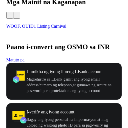
Mga Mainit na Kaganapan
WOOF, QUID1 Listing Carnival
You
Paano i-convert ang OSMO sa INR
Matuto pa
Lumikha ng iyong libreng LBank account
Magrehistro sa LBank gamit ang iyong email
address/numero ng telepono,at gumawa ng secure na
password para protektahan ang iyong account
I-verify ang iyong account
Ilagay ang iyong personal na impormasyon at mag-
upload ng wastong photo ID para sa pag-verify ng