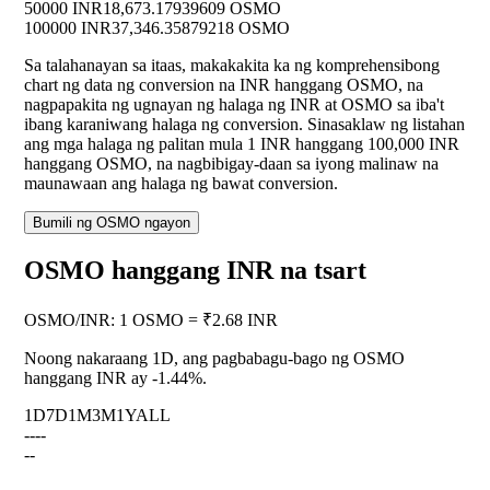
50000 INR
18,673.17939609 OSMO
100000 INR
37,346.35879218 OSMO
Sa talahanayan sa itaas, makakakita ka ng komprehensibong
chart ng data ng conversion na INR hanggang OSMO, na
nagpapakita ng ugnayan ng halaga ng INR at OSMO sa iba't
ibang karaniwang halaga ng conversion. Sinasaklaw ng listahan
ang mga halaga ng palitan mula 1 INR hanggang 100,000 INR
hanggang OSMO, na nagbibigay-daan sa iyong malinaw na
maunawaan ang halaga ng bawat conversion.
Bumili ng OSMO ngayon
OSMO hanggang INR na tsart
OSMO
/
INR
:
1 OSMO = ₹2.68 INR
Noong nakaraang 1D, ang pagbabagu-bago ng OSMO
hanggang INR ay
-1.44%
.
1D
7D
1M
3M
1Y
ALL
--
--
--