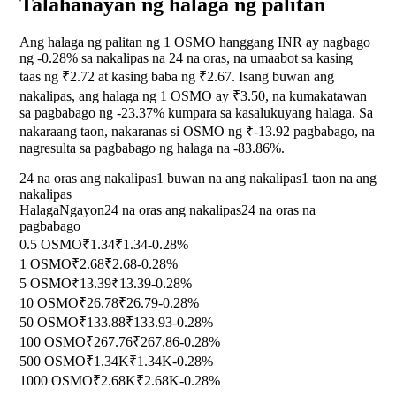
Talahanayan ng halaga ng palitan
Ang halaga ng palitan ng 1 OSMO hanggang INR ay nagbago
ng
-0.28%
sa nakalipas na 24 na oras, na umaabot sa kasing
taas ng ₹2.72 at kasing baba ng ₹2.67. Isang buwan ang
nakalipas, ang halaga ng 1 OSMO ay ₹3.50, na kumakatawan
sa pagbabago ng
-23.37%
kumpara sa kasalukuyang halaga. Sa
nakaraang taon, nakaranas si OSMO ng ₹-13.92 pagbabago, na
nagresulta sa pagbabago ng halaga na
-83.86%
.
24 na oras ang nakalipas
1 buwan na ang nakalipas
1 taon na ang
nakalipas
Halaga
Ngayon
24 na oras ang nakalipas
24 na oras na
pagbabago
0.5 OSMO
₹1.34
₹1.34
-0.28%
1 OSMO
₹2.68
₹2.68
-0.28%
5 OSMO
₹13.39
₹13.39
-0.28%
10 OSMO
₹26.78
₹26.79
-0.28%
50 OSMO
₹133.88
₹133.93
-0.28%
100 OSMO
₹267.76
₹267.86
-0.28%
500 OSMO
₹1.34K
₹1.34K
-0.28%
1000 OSMO
₹2.68K
₹2.68K
-0.28%