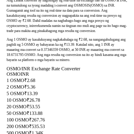
Ang LBank converter ay nagbibigay ng real-time na exchange rate na OSMO at INR,
na tumutulong sa iyong madaling i-convert ang OSMOSIS(OSMO) sa INR.
Gumagamit ang tool na ito ng real-time na data para sa conversion. Ang
kasalukuyang resulta ng conversion ay nagpapakita na ang real-time na presyo ng
OSMO ay ₹2.68. Dahil madalas na nagbabago-bago ang mga presyo ng
cryptocurrency, inirerekumenda namin na tingnan mo muli ang page na ito bago mag-
trade para makita ang pinakabagong mga resulta ng conversion.
Ang 1 OSMO ay kasalukuyang nagkakahalaga ng ₹2.68, na nangangahulugang ang
pagbili ng 5 OSMO ay babayaran ka ng ₹13.39. Katulad nito, ang 1 INR ay
maaaring ma-convert sa 0.37346359 OSMO, at 50 INR ay maaaring ma-convert sa
18.6731795 OSMO. Ang mga resulta ng conversion na ito ay hindi kasama ang mga
bayarin sa platform o mga bayarin sa minero.
OSMO/INR Exchange Rate Converter
OSMO
INR
1 OSMO
₹2.68
2 OSMO
₹5.36
5 OSMO
₹13.39
10 OSMO
₹26.78
20 OSMO
₹53.55
50 OSMO
₹133.88
100 OSMO
₹267.76
200 OSMO
₹535.53
500 OSMO
₹1.34K