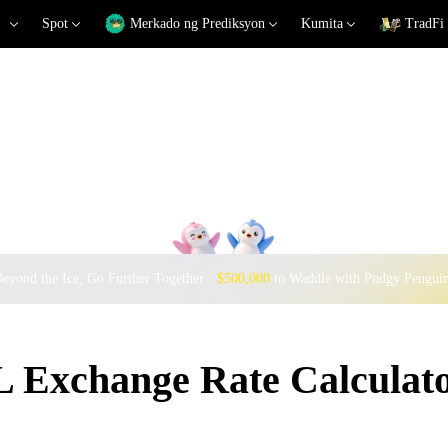
Spot
Merkado ng Prediksyon
Kumita
TradFi
eyond the Ice, Go Further Together ·
$500,000
to Waddle with Pudgy Pengui
Exchange Rate Calculat