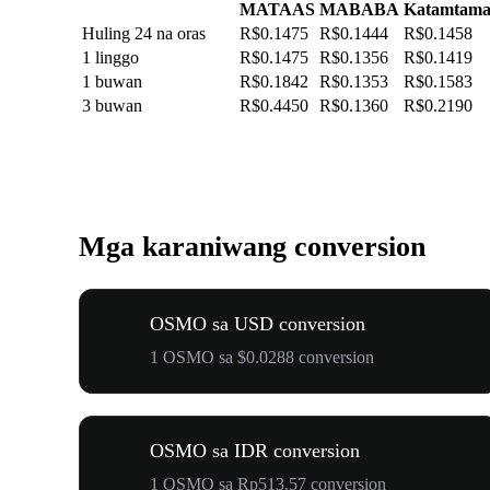
MATAAS
MABABA
Katamtam
Huling 24 na oras
R$0.1475
R$0.1444
R$0.1458
1 linggo
R$0.1475
R$0.1356
R$0.1419
1 buwan
R$0.1842
R$0.1353
R$0.1583
3 buwan
R$0.4450
R$0.1360
R$0.2190
Mga karaniwang conversion
OSMO sa USD conversion
1 OSMO sa $0.0288 conversion
OSMO sa IDR conversion
1 OSMO sa Rp513.57 conversion