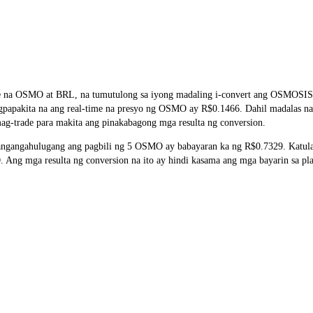
ate na OSMO at BRL, na tumutulong sa iyong madaling i-convert ang OSMOSIS
nagpapakita na ang real-time na presyo ng OSMO ay R$0.1466. Dahil madalas n
ag-trade para makita ang pinakabagong mga resulta ng conversion.
gangahulugang ang pagbili ng 5 OSMO ay babayaran ka ng R$0.7329. Katula
g mga resulta ng conversion na ito ay hindi kasama ang mga bayarin sa pla