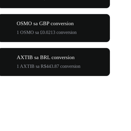
OSMO sa GBP conversion
1 OSMO sa £0.0213 conversion
AXTIB sa BRL conversion
1 AXTIB sa R$443.87 conversion
$500,000 T