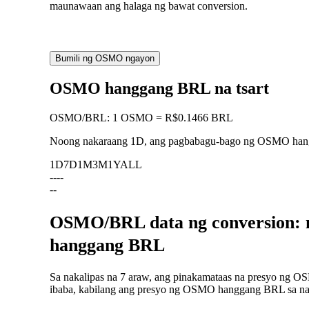
maunawaan ang halaga ng bawat conversion.
Bumili ng OSMO ngayon
OSMO hanggang BRL na tsart
OSMO
/
BRL
:
1 OSMO = R$0.1466 BRL
Noong nakaraang 1D, ang pagbabagu-bago ng OSMO ha
1D
7D
1M
3M
1Y
ALL
--
--
--
OSMO/BRL data ng conversion: 
hanggang BRL
Sa nakalipas na 7 araw, ang pinakamataas na presyo ng O
ibaba, kabilang ang presyo ng OSMO hanggang BRL sa nakal