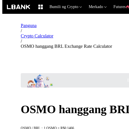
Bumili ng Crypto
Merkado
Futures
Panguna
/
Crypto Calculator
/
OSMO hanggang BRL Exchange Rate Calculator
B
OSMO hanggang BRL 
OSMO / BRL：1 OSMO = R$0.1466