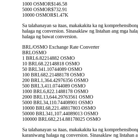
1000 OSMO
R$146.58
5000 OSMO
R$732.91
10000 OSMO
R$1.47K
Sa talahanayan sa itaas, makakakita ka ng komprehensibo
halaga ng conversion. Sinasaklaw ng listahan ang mga 
halaga ng bawat conversion.
BRL/OSMO Exchange Rate Converter
BRL
OSMO
1 BRL
6.82214882 OSMO
10 BRL
68.22148818 OSMO
50 BRL
341.10744089 OSMO
100 BRL
682.21488178 OSMO
200 BRL
1,364.42976356 OSMO
500 BRL
3,411.0744089 OSMO
1000 BRL
6,822.1488178 OSMO
2000 BRL
13,644.29763561 OSMO
5000 BRL
34,110.74408901 OSMO
10000 BRL
68,221.48817803 OSMO
50000 BRL
341,107.44089013 OSMO
100000 BRL
682,214.88178025 OSMO
Sa talahanayan sa itaas, makakakita ka ng komprehensibo
karaniwang halaga ng conversion. Sinasaklaw ng listaha