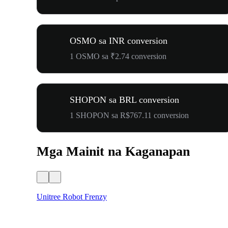
OSMO sa INR conversion
1 OSMO sa ₹2.74 conversion
SHOPON sa BRL conversion
1 SHOPON sa R$767.11 conversion
Mga Mainit na Kaganapan
Unitree Robot Frenzy