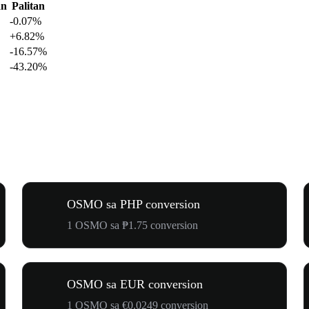
an
Palitan
-0.07%
+6.82%
-16.57%
-43.20%
OSMO sa PHP conversion
1 OSMO sa ₱1.75 conversion
OSMO sa EUR conversion
1 OSMO sa €0.0249 conversion