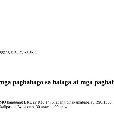
nggang BRL ay
-0.06%
.
mga pagbabago sa halaga at mga pagba
SMO hanggang BRL ay R$0.1475, at ang pinakamababa ay R$0.1356. Ma
ipas na 24 na oras, 30 araw, at 90 araw.