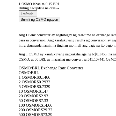
1 OSMO laban sa 0.15 BRL
Huling na-update na oras --
I-refresh
Bumili ng OSMO ngayon
Ang LBank converter ay nagbibigay ng real-time na exchange r
para sa conversion. Ang kasalukuyang resulta ng conversion ay 
inirerekumenda namin na tingnan mo muli ang page na ito bago m
Ang 1 OSMO ay kasalukuyang nagkakahalaga ng R$0.1466, na nan
OSMO, at 50 BRL ay maaaring ma-convert sa 341.107441 OSMO. An
OSMO/BRL Exchange Rate Converter
OSMO
BRL
1 OSMO
R$0.1466
2 OSMO
R$0.2932
5 OSMO
R$0.7329
10 OSMO
R$1.47
20 OSMO
R$2.93
50 OSMO
R$7.33
100 OSMO
R$14.66
200 OSMO
R$29.32
500 OSMO
R$73.29