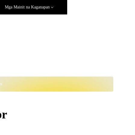
Mga Mainit na Kaganapan
ns
or