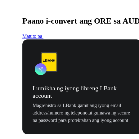
Paano i-convert ang ORE sa AU
Matuto pa
Lumikha ng iyong libreng LBank
account
Magrehistro sa LBank gamit ang iyong email
address/numero ng telepono,at gumawa ng secure
na password para protektahan ang iyong account