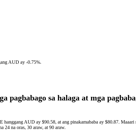
ggang AUD ay
-0.75%
.
a pagbabago sa halaga at mga pagbaba
E hanggang AUD ay $90.58, at ang pinakamababa ay $80.87. Maaari mo
 24 na oras, 30 araw, at 90 araw.