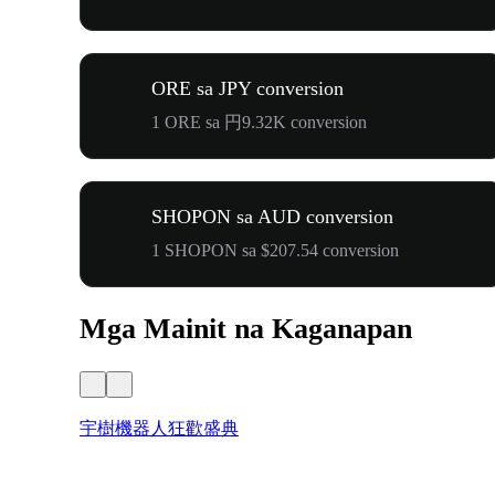
ORE sa JPY conversion
1 ORE sa 円9.32K conversion
SHOPON sa AUD conversion
1 SHOPON sa $207.54 conversion
Mga Mainit na Kaganapan
宇樹機器人狂歡盛典