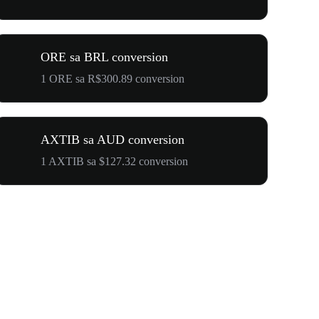
ORE sa BRL conversion
1 ORE sa R$300.89 conversion
AXTIB sa AUD conversion
1 AXTIB sa $127.32 conversion
奔向$500