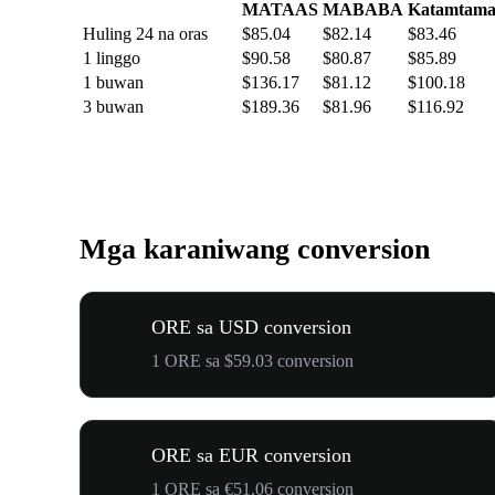
MATAAS
MABABA
Katamtam
Huling 24 na oras
$85.04
$82.14
$83.46
1 linggo
$90.58
$80.87
$85.89
1 buwan
$136.17
$81.12
$100.18
3 buwan
$189.36
$81.96
$116.92
Mga karaniwang conversion
ORE sa USD conversion
1 ORE sa $59.03 conversion
ORE sa EUR conversion
1 ORE sa €51.06 conversion