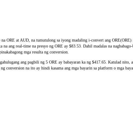
e na ORE at AUD, na tumutulong sa iyong madaling i-convert ang ORE(ORE) sa
ita na ang real-time na presyo ng ORE ay $83.53. Dahil madalas na nagbabago
pinakabagong mga resulta ng conversion.
ahulugang ang pagbili ng 5 ORE ay babayaran ka ng $417.65. Katulad nito,
 conversion na ito ay hindi kasama ang mga bayarin sa platform o mga baya