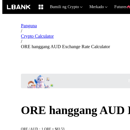
Bumili ng Crypto
Merkado
Futures
Panguna
/
Crypto Calculator
/
ORE hanggang AUD Exchange Rate Calculator
B
ORE hanggang AUD E
ORE / AUD：1 ORE = $83.53