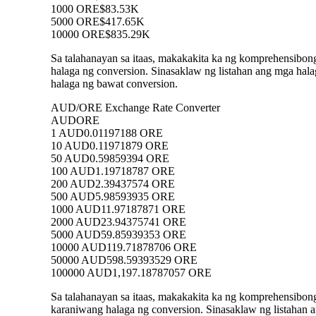
1000 ORE
$83.53K
5000 ORE
$417.65K
10000 ORE
$835.29K
Sa talahanayan sa itaas, makakakita ka ng komprehensibo
halaga ng conversion. Sinasaklaw ng listahan ang mga h
halaga ng bawat conversion.
AUD/ORE Exchange Rate Converter
AUD
ORE
1 AUD
0.01197188 ORE
10 AUD
0.11971879 ORE
50 AUD
0.59859394 ORE
100 AUD
1.19718787 ORE
200 AUD
2.39437574 ORE
500 AUD
5.98593935 ORE
1000 AUD
11.97187871 ORE
2000 AUD
23.94375741 ORE
5000 AUD
59.85939353 ORE
10000 AUD
119.71878706 ORE
50000 AUD
598.59393529 ORE
100000 AUD
1,197.18787057 ORE
Sa talahanayan sa itaas, makakakita ka ng komprehensibo
karaniwang halaga ng conversion. Sinasaklaw ng listaha