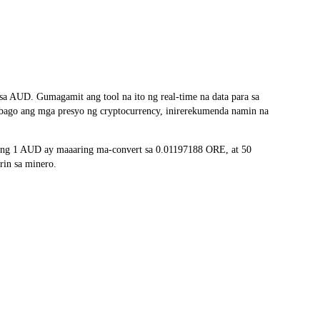
 AUD. Gumagamit ang tool na ito ng real-time na data para sa
-bago ang mga presyo ng cryptocurrency, inirerekumenda namin na
 ang 1 AUD ay maaaring ma-convert sa 0.01197188 ORE, at 50
rin sa minero.