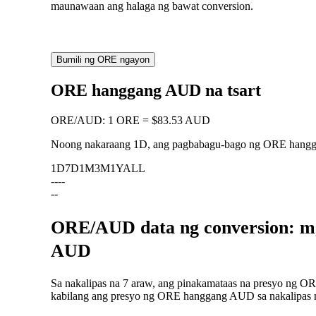
maunawaan ang halaga ng bawat conversion.
Bumili ng ORE ngayon
ORE hanggang AUD na tsart
ORE
/
AUD
:
1 ORE = $83.53 AUD
Noong nakaraang 1D, ang pagbabagu-bago ng ORE han
1D
7D
1M
3M
1Y
ALL
--
--
--
ORE/AUD data ng conversion: mg
AUD
Sa nakalipas na 7 araw, ang pinakamataas na presyo ng OR
kabilang ang presyo ng ORE hanggang AUD sa nakalipas na