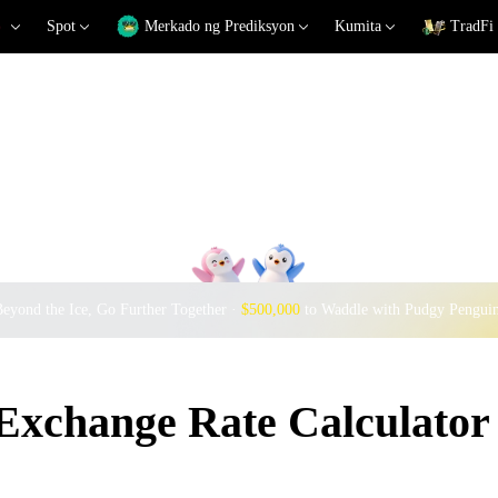
Spot
Merkado ng Prediksyon
Kumita
TradFi
eyond the Ice, Go Further Together ·
$500,000
to Waddle with Pudgy Pengui
xchange Rate Calculator