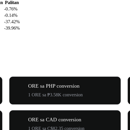
an
Palitan
-0.76%
-0.14%
-37.42%
-39.96%
ORE sa PHP conversion
1 ORE sa ₱3.58K conversion
ORE sa CAD conversion
1 ORE sa C$82.35 conversion