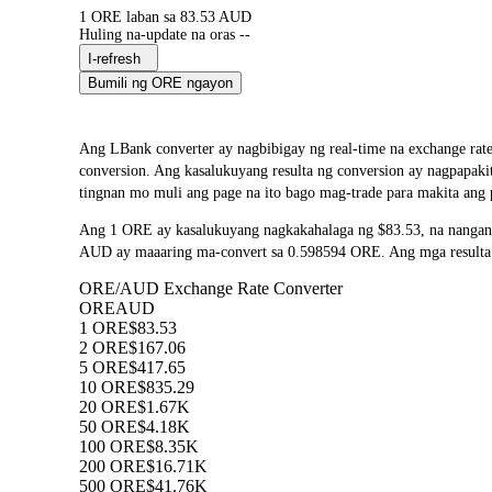
1 ORE laban sa 83.53 AUD
Huling na-update na oras --
I-refresh
Bumili ng ORE ngayon
Ang LBank converter ay nagbibigay ng real-time na exchange rat
conversion. Ang kasalukuyang resulta ng conversion ay nagpapak
tingnan mo muli ang page na ito bago mag-trade para makita ang 
Ang 1 ORE ay kasalukuyang nagkakahalaga ng $83.53, na nangang
AUD ay maaaring ma-convert sa 0.598594 ORE. Ang mga resulta ng
ORE/AUD Exchange Rate Converter
ORE
AUD
1 ORE
$83.53
2 ORE
$167.06
5 ORE
$417.65
10 ORE
$835.29
20 ORE
$1.67K
50 ORE
$4.18K
100 ORE
$8.35K
200 ORE
$16.71K
500 ORE
$41.76K