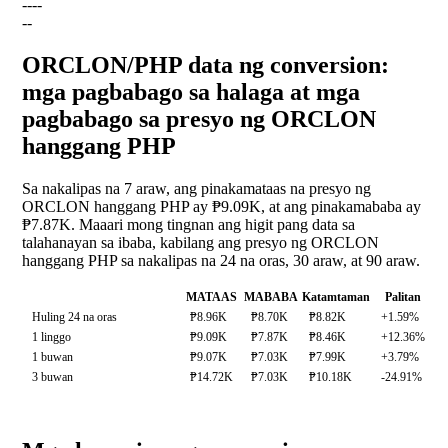
--
--
--
ORCLON/PHP data ng conversion:
mga pagbabago sa halaga at mga
pagbabago sa presyo ng ORCLON
hanggang PHP
Sa nakalipas na 7 araw, ang pinakamataas na presyo ng
ORCLON hanggang PHP ay ₱9.09K, at ang pinakamababa ay
₱7.87K. Maaari mong tingnan ang higit pang data sa
talahanayan sa ibaba, kabilang ang presyo ng ORCLON
hanggang PHP sa nakalipas na 24 na oras, 30 araw, at 90 araw.
MATAAS
MABABA
Katamtaman
Palitan
Huling 24 na oras
₱8.96K
₱8.70K
₱8.82K
+1.59%
1 linggo
₱9.09K
₱7.87K
₱8.46K
+12.36%
1 buwan
₱9.07K
₱7.03K
₱7.99K
+3.79%
3 buwan
₱14.72K
₱7.03K
₱10.18K
-24.91%