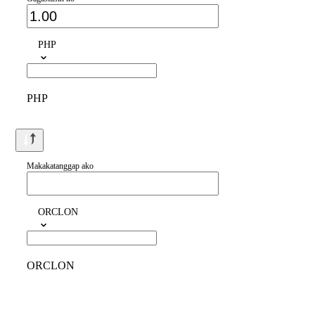
PHP
PHP
Makakatanggap ako
ORCLON
ORCLON