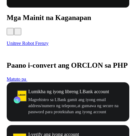
Mga Mainit na Kaganapan
Unitree Robot Frenzy
$50
Paano i-convert ang ORCLON sa PHP
Matuto pa
Lumikha ng iyong libreng LBank account
Magrehistro sa LBank gamit ang iyong email
address/numero ng telepono,at gumawa ng secure na
password para protektahan ang iyong account
I-verify ang iyong account