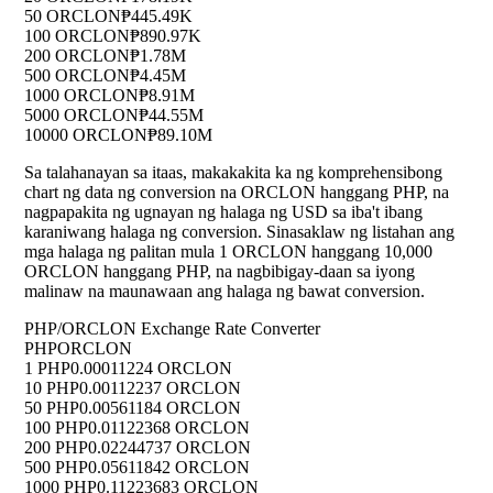
50 ORCLON
₱445.49K
100 ORCLON
₱890.97K
200 ORCLON
₱1.78M
500 ORCLON
₱4.45M
1000 ORCLON
₱8.91M
5000 ORCLON
₱44.55M
10000 ORCLON
₱89.10M
Sa talahanayan sa itaas, makakakita ka ng komprehensibong
chart ng data ng conversion na ORCLON hanggang PHP, na
nagpapakita ng ugnayan ng halaga ng USD sa iba't ibang
karaniwang halaga ng conversion. Sinasaklaw ng listahan ang
mga halaga ng palitan mula 1 ORCLON hanggang 10,000
ORCLON hanggang PHP, na nagbibigay-daan sa iyong
malinaw na maunawaan ang halaga ng bawat conversion.
PHP/ORCLON Exchange Rate Converter
PHP
ORCLON
1 PHP
0.00011224 ORCLON
10 PHP
0.00112237 ORCLON
50 PHP
0.00561184 ORCLON
100 PHP
0.01122368 ORCLON
200 PHP
0.02244737 ORCLON
500 PHP
0.05611842 ORCLON
1000 PHP
0.11223683 ORCLON