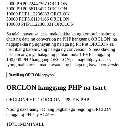
2000 PHP
0.22447367 ORCLON
5000 PHP
0.56118417 ORCLON
10000 PHP
1.12236833 ORCLON
50000 PHP
5.61184166 ORCLON
100000 PHP
11.22368331 ORCLON
Sa talahanayan sa itaas, makakakita ka ng komprehensibong
chart ng data ng conversion na PHP hanggang ORCLON, na
nagpapakita ng ugnayan ng halaga ng PHP at ORCLON sa
iba't ibang karaniwang halaga ng conversion. Sinasaklaw ng
listahan ang mga halaga ng palitan mula 1 PHP hanggang
100,000 PHP hanggang ORCLON, na nagbibigay-daan sa
iyong malinaw na maunawaan ang halaga ng bawat conversion.
Bumili ng ORCLON ngayon
ORCLON hanggang PHP na tsart
ORCLON
/
PHP
:
1 ORCLON = ₱8.91K PHP
Noong nakaraang 1D, ang pagbabagu-bago ng ORCLON
hanggang PHP ay
+1.59%
.
1D
7D
1M
3M
1Y
ALL