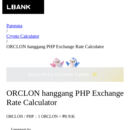
Panguna
/
Crypto Calculator
/
ORCLON hanggang PHP Exchange Rate Calculator
Beyond the Ice, Go Further Together ·
$500,000
to Waddle w
ORCLON hanggang PHP Exchange
Rate Calculator
ORCLON / PHP：1 ORCLON = ₱8.91K
Gagastusin ko