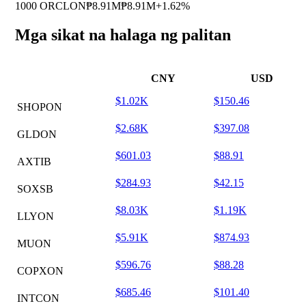
1000 ORCLON
₱8.91M
₱8.91M
+1.62%
Mga sikat na halaga ng palitan
CNY
USD
$1.02K
$150.46
SHOPON
$2.68K
$397.08
GLDON
$601.03
$88.91
AXTIB
$284.93
$42.15
SOXSB
$8.03K
$1.19K
LLYON
$5.91K
$874.93
MUON
$596.76
$88.28
COPXON
$685.46
$101.40
INTCON