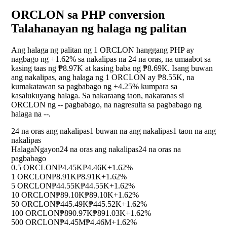
ORCLON sa PHP conversion
Talahanayan ng halaga ng palitan
Ang halaga ng palitan ng 1 ORCLON hanggang PHP ay
nagbago ng
+1.62%
sa nakalipas na 24 na oras, na umaabot sa
kasing taas ng ₱8.97K at kasing baba ng ₱8.69K. Isang buwan
ang nakalipas, ang halaga ng 1 ORCLON ay ₱8.55K, na
kumakatawan sa pagbabago ng
+4.25%
kumpara sa
kasalukuyang halaga. Sa nakaraang taon, nakaranas si
ORCLON ng
--
pagbabago, na nagresulta sa pagbabago ng
halaga na
--
.
24 na oras ang nakalipas
1 buwan na ang nakalipas
1 taon na ang
nakalipas
Halaga
Ngayon
24 na oras ang nakalipas
24 na oras na
pagbabago
0.5 ORCLON
₱4.45K
₱4.46K
+1.62%
1 ORCLON
₱8.91K
₱8.91K
+1.62%
5 ORCLON
₱44.55K
₱44.55K
+1.62%
10 ORCLON
₱89.10K
₱89.10K
+1.62%
50 ORCLON
₱445.49K
₱445.52K
+1.62%
100 ORCLON
₱890.97K
₱891.03K
+1.62%
500 ORCLON
₱4.45M
₱4.46M
+1.62%