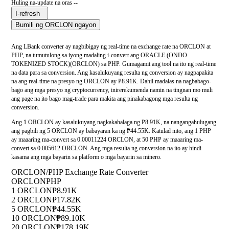
Huling na-update na oras --
I-refresh
Bumili ng ORCLON ngayon
Ang LBank converter ay nagbibigay ng real-time na exchange rate na ORCLON at
PHP, na tumutulong sa iyong madaling i-convert ang ORACLE (ONDO
TOKENIZED STOCK)(ORCLON) sa PHP. Gumagamit ang tool na ito ng real-time
na data para sa conversion. Ang kasalukuyang resulta ng conversion ay nagpapakita
na ang real-time na presyo ng ORCLON ay ₱8.91K. Dahil madalas na nagbabago-
bago ang mga presyo ng cryptocurrency, inirerekumenda namin na tingnan mo muli
ang page na ito bago mag-trade para makita ang pinakabagong mga resulta ng
conversion.
Ang 1 ORCLON ay kasalukuyang nagkakahalaga ng ₱8.91K, na nangangahulugang
ang pagbili ng 5 ORCLON ay babayaran ka ng ₱44.55K. Katulad nito, ang 1 PHP
ay maaaring ma-convert sa 0.00011224 ORCLON, at 50 PHP ay maaaring ma-
convert sa 0.005612 ORCLON. Ang mga resulta ng conversion na ito ay hindi
kasama ang mga bayarin sa platform o mga bayarin sa minero.
ORCLON/PHP Exchange Rate Converter
ORCLON
PHP
1 ORCLON
₱8.91K
2 ORCLON
₱17.82K
5 ORCLON
₱44.55K
10 ORCLON
₱89.10K
20 ORCLON
₱178.19K