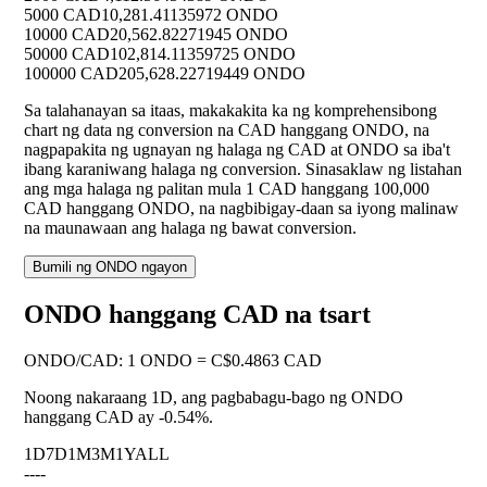
5000 CAD
10,281.41135972 ONDO
10000 CAD
20,562.82271945 ONDO
50000 CAD
102,814.11359725 ONDO
100000 CAD
205,628.22719449 ONDO
Sa talahanayan sa itaas, makakakita ka ng komprehensibong
chart ng data ng conversion na CAD hanggang ONDO, na
nagpapakita ng ugnayan ng halaga ng CAD at ONDO sa iba't
ibang karaniwang halaga ng conversion. Sinasaklaw ng listahan
ang mga halaga ng palitan mula 1 CAD hanggang 100,000
CAD hanggang ONDO, na nagbibigay-daan sa iyong malinaw
na maunawaan ang halaga ng bawat conversion.
Bumili ng ONDO ngayon
ONDO hanggang CAD na tsart
ONDO
/
CAD
:
1 ONDO = C$0.4863 CAD
Noong nakaraang 1D, ang pagbabagu-bago ng ONDO
hanggang CAD ay
-0.54%
.
1D
7D
1M
3M
1Y
ALL
--
--