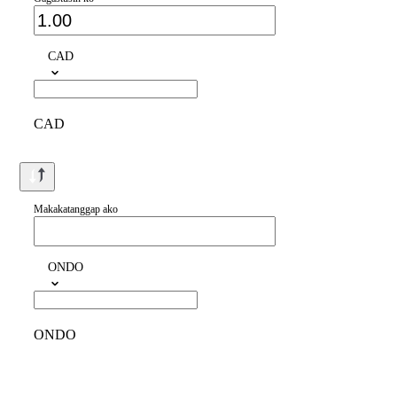
CAD
CAD
Makakatanggap ako
ONDO
ONDO