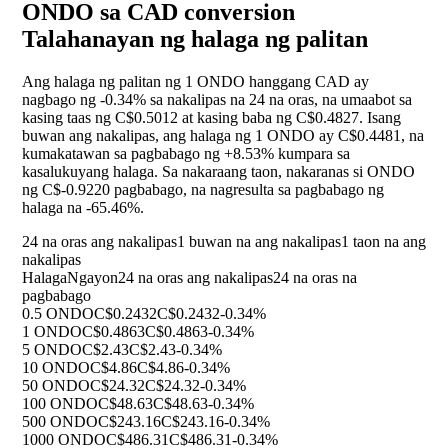
ONDO sa CAD conversion
Talahanayan ng halaga ng palitan
Ang halaga ng palitan ng 1 ONDO hanggang CAD ay
nagbago ng
-0.34%
sa nakalipas na 24 na oras, na umaabot sa
kasing taas ng C$0.5012 at kasing baba ng C$0.4827. Isang
buwan ang nakalipas, ang halaga ng 1 ONDO ay C$0.4481, na
kumakatawan sa pagbabago ng
+8.53%
kumpara sa
kasalukuyang halaga. Sa nakaraang taon, nakaranas si ONDO
ng C$-0.9220 pagbabago, na nagresulta sa pagbabago ng
halaga na
-65.46%
.
24 na oras ang nakalipas
1 buwan na ang nakalipas
1 taon na ang
nakalipas
Halaga
Ngayon
24 na oras ang nakalipas
24 na oras na
pagbabago
0.5 ONDO
C$0.2432
C$0.2432
-0.34%
1 ONDO
C$0.4863
C$0.4863
-0.34%
5 ONDO
C$2.43
C$2.43
-0.34%
10 ONDO
C$4.86
C$4.86
-0.34%
50 ONDO
C$24.32
C$24.32
-0.34%
100 ONDO
C$48.63
C$48.63
-0.34%
500 ONDO
C$243.16
C$243.16
-0.34%
1000 ONDO
C$486.31
C$486.31
-0.34%