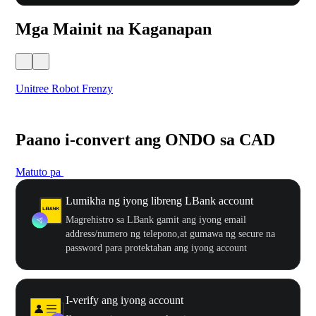
Mga Mainit na Kaganapan
Unitree Robot Frenzy
$50
Paano i-convert ang ONDO sa CAD
Matuto pa
Lumikha ng iyong libreng LBank account
Magrehistro sa LBank gamit ang iyong email
address/numero ng telepono,at gumawa ng secure na
password para protektahan ang iyong account
I-verify ang iyong account