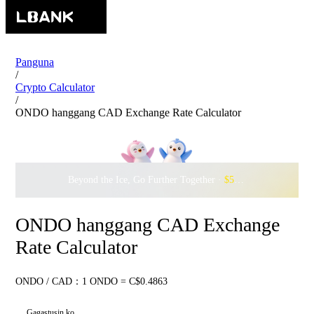
Panguna
/
Crypto Calculator
/
ONDO hanggang CAD Exchange Rate Calculator
Beyond the Ice, Go Further Together ·
$500,000
to Waddle w
ONDO hanggang CAD Exchange
Rate Calculator
ONDO / CAD：1 ONDO = C$0.4863
Gagastusin ko