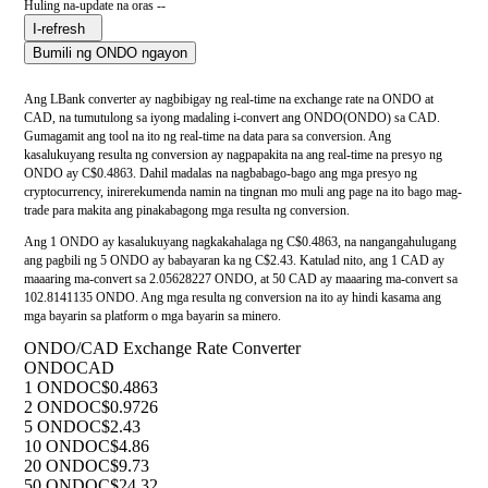
Huling na-update na oras --
I-refresh
Bumili ng ONDO ngayon
Ang LBank converter ay nagbibigay ng real-time na exchange rate na ONDO at
CAD, na tumutulong sa iyong madaling i-convert ang ONDO(ONDO) sa CAD.
Gumagamit ang tool na ito ng real-time na data para sa conversion. Ang
kasalukuyang resulta ng conversion ay nagpapakita na ang real-time na presyo ng
ONDO ay C$0.4863. Dahil madalas na nagbabago-bago ang mga presyo ng
cryptocurrency, inirerekumenda namin na tingnan mo muli ang page na ito bago mag-
trade para makita ang pinakabagong mga resulta ng conversion.
Ang 1 ONDO ay kasalukuyang nagkakahalaga ng C$0.4863, na nangangahulugang
ang pagbili ng 5 ONDO ay babayaran ka ng C$2.43. Katulad nito, ang 1 CAD ay
maaaring ma-convert sa 2.05628227 ONDO, at 50 CAD ay maaaring ma-convert sa
102.8141135 ONDO. Ang mga resulta ng conversion na ito ay hindi kasama ang
mga bayarin sa platform o mga bayarin sa minero.
ONDO/CAD Exchange Rate Converter
ONDO
CAD
1 ONDO
C$0.4863
2 ONDO
C$0.9726
5 ONDO
C$2.43
10 ONDO
C$4.86
20 ONDO
C$9.73
50 ONDO
C$24.32