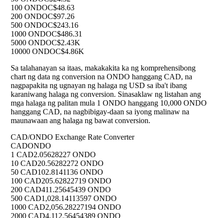
100 ONDO
C$48.63
200 ONDO
C$97.26
500 ONDO
C$243.16
1000 ONDO
C$486.31
5000 ONDO
C$2.43K
10000 ONDO
C$4.86K
Sa talahanayan sa itaas, makakakita ka ng komprehensibong
chart ng data ng conversion na ONDO hanggang CAD, na
nagpapakita ng ugnayan ng halaga ng USD sa iba't ibang
karaniwang halaga ng conversion. Sinasaklaw ng listahan ang
mga halaga ng palitan mula 1 ONDO hanggang 10,000 ONDO
hanggang CAD, na nagbibigay-daan sa iyong malinaw na
maunawaan ang halaga ng bawat conversion.
CAD/ONDO Exchange Rate Converter
CAD
ONDO
1 CAD
2.05628227 ONDO
10 CAD
20.56282272 ONDO
50 CAD
102.8141136 ONDO
100 CAD
205.62822719 ONDO
200 CAD
411.25645439 ONDO
500 CAD
1,028.14113597 ONDO
1000 CAD
2,056.28227194 ONDO
2000 CAD
4,112.56454389 ONDO