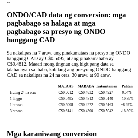
--
ONDO/CAD data ng conversion: mga
pagbabago sa halaga at mga
pagbabago sa presyo ng ONDO
hanggang CAD
Sa nakalipas na 7 araw, ang pinakamataas na presyo ng ONDO
hanggang CAD ay C$0.5495, at ang pinakamababa ay
C$0.4812. Maaari mong tingnan ang higit pang data sa
talahanayan sa ibaba, kabilang ang presyo ng ONDO hanggang
CAD sa nakalipas na 24 na oras, 30 araw, at 90 araw.
MATAAS
MABABA
Katamtaman
Palitan
Huling 24 na oras
C$0.5012
C$0.4832
C$0.4927
-0.54%
1 linggo
C$0.5495
C$0.4812
C$0.5140
-10.89%
1 buwan
C$0.5908
C$0.4272
C$0.5163
+8.67%
3 buwan
C$0.6141
C$0.4300
C$0.5042
-18.89%
Mga karaniwang conversion