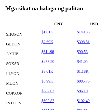
Mga sikat na halaga ng palitan
CNY
USD
$1.01K
$149.33
SHOPON
$2.69K
$398.51
GLDON
$611.98
$90.53
AXTIB
$277.50
$41.05
SOXSB
$8.01K
$1.18K
LLYON
$5.99K
$885.75
MUON
$582.03
$86.10
COPXON
$692.83
$102.49
INTCON